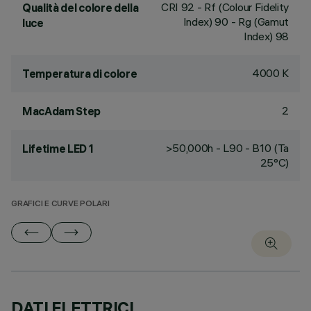
CRI
92
- Rf (Colour Fidelity
Qualità del colore della
Index) 90 - Rg (Gamut
luce
Index) 98
4000 K
Temperatura di colore
2
MacAdam Step
>50,000h - L90 - B10 (Ta
Lifetime LED 1
25°C)
GRAFICI E CURVE POLARI
DATI ELETTRICI