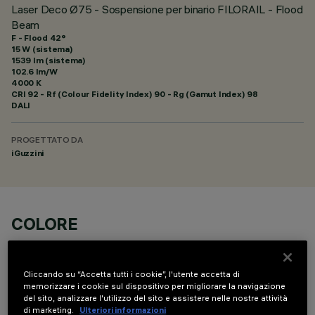
Laser Deco Ø75 - Sospensione per binario FILORAIL - Flood
Beam
F - Flood 42°
15 W (sistema)
1539 lm (sistema)
102.6 lm/W
4000 K
CRI
92
- Rf (Colour Fidelity Index) 90 - Rg (Gamut Index) 98
DALI
PROGETTATO DA
iGuzzini
COLORE
Cliccando su “Accetta tutti i cookie”, l'utente accetta di
memorizzare i cookie sul dispositivo per migliorare la navigazione
del sito, analizzare l'utilizzo del sito e assistere nelle nostre attività
di marketing.
Ulteriori informazioni