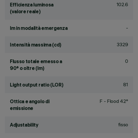
102.6
Efficienza luminosa
(valore reale)
-
lm in modalità emergenza
3329
Intensità massima (cd)
0
Flusso totale emesso a
90° o oltre (lm)
81
Light output ratio (LOR)
F - Flood 42°
Ottica e angolo di
emissione
fisso
Adjustability