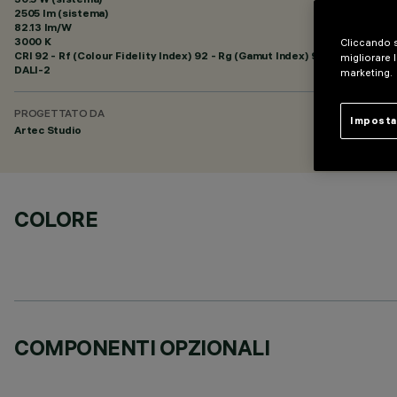
2505 lm (sistema)
82.13 lm/W
3000 K
Cliccando s
CRI
92
- Rf (Colour Fidelity Index) 92 - Rg (Gamut Index) 99
migliorare l
DALI-2
marketing.
PROGETTATO DA
Imposta
Artec Studio
COLORE
COMPONENTI OPZIONALI