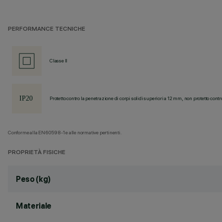
PERFORMANCE TECNICHE
Classe II
Protetto contro la penetrazione di corpi solidi superiori a 12 mm, non protetto contr
Conforme alla EN60598-1 e alle normative pertinenti.
PROPRIETÀ FISICHE
Peso (kg)
Materiale