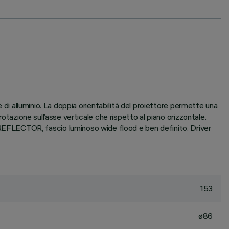
 di alluminio. La doppia orientabilità del proiettore permette una
otazione sull’asse verticale che rispetto al piano orizzontale.
EFLECTOR, fascio luminoso wide flood e ben definito. Driver
153
ø86