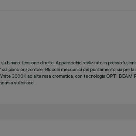
e su binario tensione di rete. Apparecchio realizzato in pressofusione
° sul piano orizzontale. Blocchi meccanici del puntamento sia per la r
 White 3000K ad alta resa cromatica, con tecnologia OPTI BEAM R
arsa sul binario.