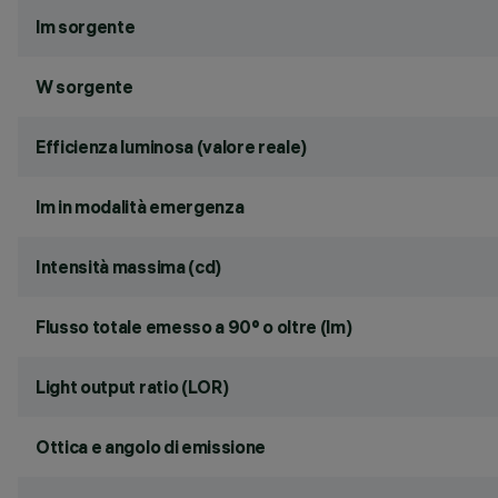
lm sorgente
W sorgente
Efficienza luminosa (valore reale)
lm in modalità emergenza
Intensità massima (cd)
Flusso totale emesso a 90° o oltre (lm)
Light output ratio (LOR)
Ottica e angolo di emissione