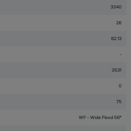
3340
26
82.13
-
3531
0
75
WF - Wide Flood 56°