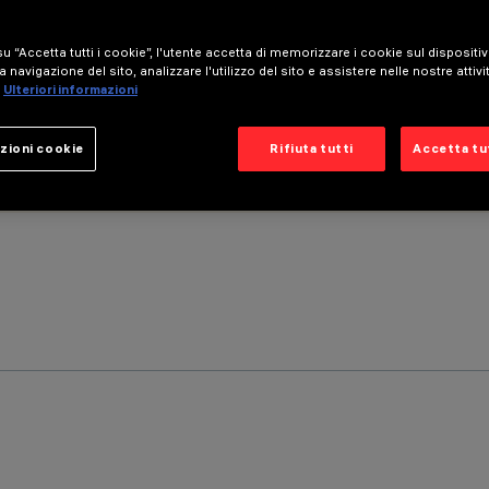
u “Accetta tutti i cookie”, l'utente accetta di memorizzare i cookie sul dispositi
a navigazione del sito, analizzare l'utilizzo del sito e assistere nelle nostre attivi
Ulteriori informazioni
zioni cookie
Rifiuta tutti
Accetta tut