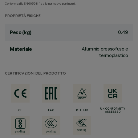
Conforme alla EN60598-1 e alle normative pertinenti.
PROPRIETÀ FISICHE
0.49
Peso (kg)
Alluminio pressofuso e
Materiale
termoplastico
CERTIFICAZIONI DEL PRODOTTO
UK CONFORMITY
CE
EAC
RETILAP
ASSESSED