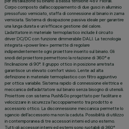
per installazione su binario a bassa tensione 48V Filorail.
Corpo composto dall’accoppiamento di due gusci in alluminio
pressofuso verniciato, staffa di connessione al binario in zama
verniciata. Sistema di dissipazione passiva ideale per garantire
una lunga durata e un’efficace gestione del calore.
L’adattatore in materiale termoplastico include il circuito
driver DC/DC con funzione dimmerabile DALI. La tecnologia
integrata «power line» permette di regolare
indipendentemente ogni proiettore inserito sul binario. Gli
snodi del proiettore permettono la rotazione di 360° e
l’inclinazione di 90°. Il gruppo ottico in posizione arretrata
garantisce un elevato comfort visivo. Lente ad alta
definizione in materiale termoplastico con filtro aggiuntivo
per ottica variabile. Sistema rapido di connessione elettrica e
meccanica dell’adattatore sul binario senza bisogno di utensili.
Proiettore con sistema Push&Go progettato per facilitare e
velocizzare in sicurezza l'accoppiamento tra prodotto e
accessorio ottico. La disconnessione meccanica permette lo
sgancio dell'accessorio ma non la caduta. Possibilità di utilizzo
in contemporanea di tre accessori interni ed uno esterno.
Tutti gli accessori interni ed esterni sono ruotabili di 360°