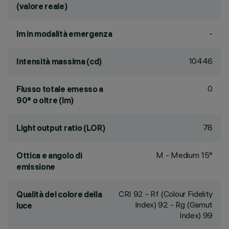
(valore reale)
-
lm in modalità emergenza
10446
Intensità massima (cd)
0
Flusso totale emesso a
90° o oltre (lm)
78
Light output ratio (LOR)
M - Medium 15°
Ottica e angolo di
emissione
CRI
92
- Rf (Colour Fidelity
Qualità del colore della
Index) 92 - Rg (Gamut
luce
Index) 99