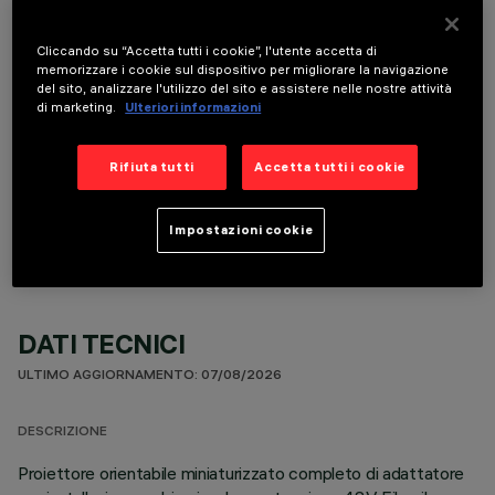
È necessario ordinare uno degli accessori obbligatori per installare e utilizzare correttamente il
prodotto:
Cliccando su “Accetta tutti i cookie”, l'utente accetta di
memorizzare i cookie sul dispositivo per migliorare la navigazione
del sito, analizzare l'utilizzo del sito e assistere nelle nostre attività
di marketing.
Ulteriori informazioni
Rifiuta tutti
Accetta tutti i cookie
COMPONENTI OPZIONALI
Impostazioni cookie
DATI TECNICI
ULTIMO AGGIORNAMENTO: 07/08/2026
DESCRIZIONE
Proiettore orientabile miniaturizzato completo di adattatore