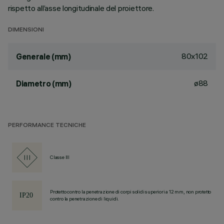
rispetto all’asse longitudinale del proiettore.
DIMENSIONI
80x102
Generale (mm)
ø88
Diametro (mm)
PERFORMANCE TECNICHE
Classe III
Protetto contro la penetrazione di corpi solidi superiori a 12 mm, non protetto
contro la penetrazione di liquidi.