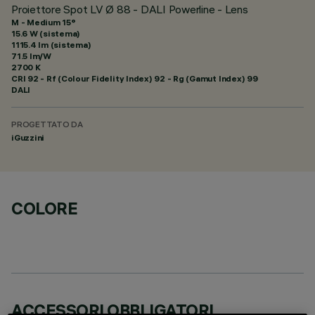
Proiettore Spot LV Ø 88 - DALI Powerline - Lens
M - Medium 15°
15.6 W (sistema)
1115.4 lm (sistema)
71.5 lm/W
2700 K
CRI
92
- Rf (Colour Fidelity Index) 92 - Rg (Gamut Index) 99
DALI
PROGETTATO DA
iGuzzini
COLORE
ACCESSORI OBBLIGATORI