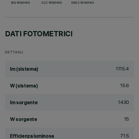
BIS PENDING
CCC PENDING
ENEC PENDING
DATI FOTOMETRICI
DETTAGLI
1115.4
lm (sistema)
15.6
W (sistema)
1430
lm sorgente
15
W sorgente
71.5
Efficienza luminosa