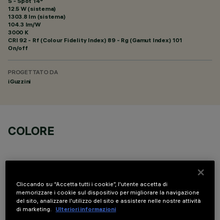
S - Spot 14°
12.5 W (sistema)
1303.8 lm (sistema)
104.3 lm/W
3000 K
CRI
92
- Rf (Colour Fidelity Index) 89 - Rg (Gamut Index) 101
On/off
PROGETTATO DA
iGuzzini
COLORE
Cliccando su “Accetta tutti i cookie”, l'utente accetta di
memorizzare i cookie sul dispositivo per migliorare la navigazione
COMPONENTI OPZIONALI
del sito, analizzare l'utilizzo del sito e assistere nelle nostre attività
di marketing.
Ulteriori informazioni