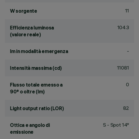
11
W sorgente
104.3
Efficienza luminosa
(valore reale)
-
lm in modalità emergenza
11081
Intensità massima (cd)
0
Flusso totale emesso a
90° o oltre (lm)
82
Light output ratio (LOR)
S - Spot 14°
Ottica e angolo di
emissione