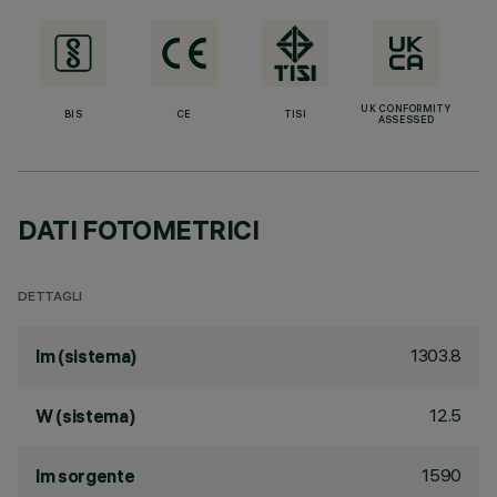
UK CONFORMITY
BIS
CE
TISI
ASSESSED
DATI FOTOMETRICI
DETTAGLI
1303.8
lm (sistema)
12.5
W (sistema)
1590
lm sorgente