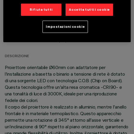
Rifiuta tutti
Accetta tutti i cookie
Impostazioni cookie
DATI TECNICI
ULTIMO AGGIORNAMENTO: 06/08/2026
DESCRIZIONE
Proiettore orientabile Ø60mm con adattatore per
l'installazione a basetta o binario a tensione di rete è dotato
di una sorgente LED con tecnologia C.O.B (Chip on Board).
Questa tecnologia offre un'alta resa cromatica -CRI90- e
una tonalità di luce di 3000K, ideale per una riproduzione
fedele dei colori.
Il corpo del proiettore è realizzato in alluminio, mentre l'anello
frontale è in materiale termoplastico. Questo apparecchio
permette una rotazione di 345° attorno all'asse verticale e
un'inclinazione di 90° rispetto al piano orizzontale, garantendo
una grande flessibilità di utilizzo. Inoltre, il proiettore è dotato