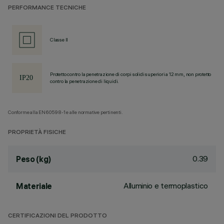
PERFORMANCE TECNICHE
Classe II
Protetto contro la penetrazione di corpi solidi superiori a 12 mm, non protetto
contro la penetrazione di liquidi.
Conforme alla EN60598-1 e alle normative pertinenti.
PROPRIETÀ FISICHE
0.39
Peso (kg)
Alluminio e termoplastico
Materiale
CERTIFICAZIONI DEL PRODOTTO