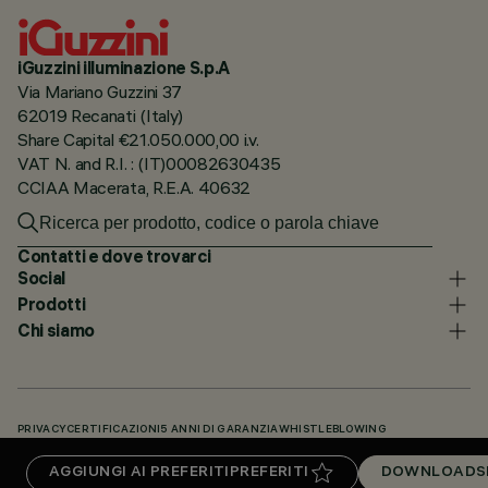
iGuzzini illuminazione S.p.A
Via Mariano Guzzini 37
62019 Recanati (Italy)
Share Capital €21.050.000,00 i.v.
VAT N. and R.I. : (IT)00082630435
CCIAA Macerata, R.E.A. 40632
Contatti e dove trovarci
Social
Prodotti
Chi siamo
PRIVACY
CERTIFICAZIONI
5 ANNI DI GARANZIA
WHISTLEBLOWING
COOKIE POLICY
DICHIARAZIONE DI ACCESSIBILITÀ
I NOSTRI CODICI
AGGIUNGI AI PREFERITI
PREFERITI
DOWNLOADS
KNOWLEDGE BASE (LOGIN NECESSARIO)
DOWNLOADS