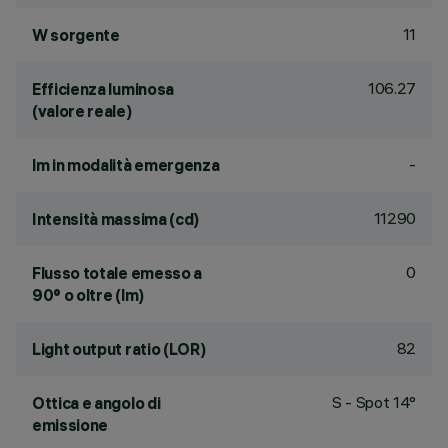
11
W sorgente
106.27
Efficienza luminosa
(valore reale)
-
lm in modalità emergenza
11290
Intensità massima (cd)
0
Flusso totale emesso a
90° o oltre (lm)
82
Light output ratio (LOR)
S - Spot 14°
Ottica e angolo di
emissione