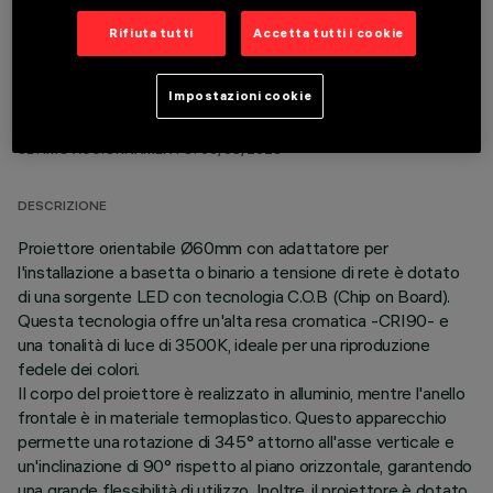
Rifiuta tutti
Accetta tutti i cookie
Impostazioni cookie
DATI TECNICI
ULTIMO AGGIORNAMENTO: 06/08/2026
DESCRIZIONE
Proiettore orientabile Ø60mm con adattatore per
l'installazione a basetta o binario a tensione di rete è dotato
di una sorgente LED con tecnologia C.O.B (Chip on Board).
Questa tecnologia offre un'alta resa cromatica -CRI90- e
una tonalità di luce di 3500K, ideale per una riproduzione
fedele dei colori.
Il corpo del proiettore è realizzato in alluminio, mentre l'anello
frontale è in materiale termoplastico. Questo apparecchio
permette una rotazione di 345° attorno all'asse verticale e
un'inclinazione di 90° rispetto al piano orizzontale, garantendo
una grande flessibilità di utilizzo. Inoltre, il proiettore è dotato