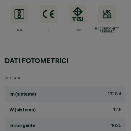
UK CONFORMITY
BIS
CE
TISI
ASSESSED
DATI FOTOMETRICI
DETTAGLI
1328.4
lm (sistema)
12.5
W (sistema)
1620
lm sorgente