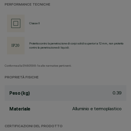
PERFORMANCE TECNICHE
Classe II
Protetto contro la penetrazione di corpi solidi superiori a 12 mm, non protetto
contro la penetrazione di liquidi.
Conforme alla EN60598-1 e alle normative pertinenti.
PROPRIETÀ FISICHE
0.39
Peso (kg)
Alluminio e termoplastico
Materiale
CERTIFICAZIONI DEL PRODOTTO