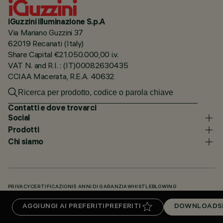
iGuzzini illuminazione S.p.A
Via Mariano Guzzini 37
62019 Recanati (Italy)
Share Capital €21.050.000,00 i.v.
VAT N. and R.I. : (IT)00082630435
CCIAA Macerata, R.E.A. 40632
Contatti e dove trovarci
Social
Prodotti
Chi siamo
PRIVACY
CERTIFICAZIONI
5 ANNI DI GARANZIA
WHISTLEBLOWING
COOKIE POLICY
DICHIARAZIONE DI ACCESSIBILITÀ
I NOSTRI CODICI
AGGIUNGI AI PREFERITI
PREFERITI
DOWNLOADS
KNOWLEDGE BASE (LOGIN NECESSARIO)
DOWNLOADS