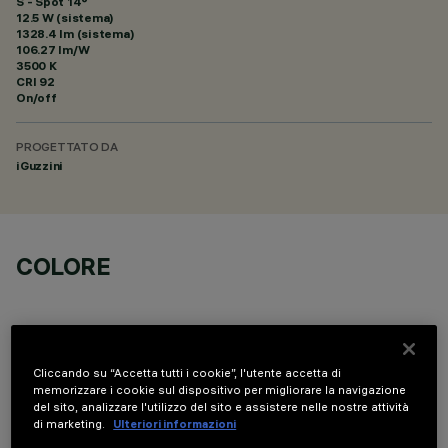
S - Spot 14°
12.5 W (sistema)
1328.4 lm (sistema)
106.27 lm/W
3500 K
CRI
92
On/off
PROGETTATO DA
iGuzzini
COLORE
Cliccando su “Accetta tutti i cookie”, l'utente accetta di
memorizzare i cookie sul dispositivo per migliorare la navigazione
COMPONENTI OPZIONALI
del sito, analizzare l'utilizzo del sito e assistere nelle nostre attività
di marketing.
Ulteriori informazioni