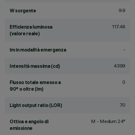
9.9
W sorgente
117.48
Efficienza luminosa
(valore reale)
-
lm in modalità emergenza
4399
Intensità massima (cd)
0
Flusso totale emesso a
90° o oltre (lm)
70
Light output ratio (LOR)
M - Medium 24°
Ottica e angolo di
emissione