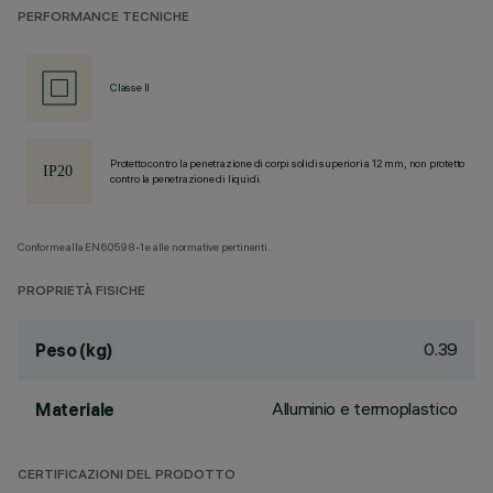
PERFORMANCE TECNICHE
Classe II
Protetto contro la penetrazione di corpi solidi superiori a 12 mm, non protetto
contro la penetrazione di liquidi.
Conforme alla EN60598-1 e alle normative pertinenti.
PROPRIETÀ FISICHE
0.39
Peso (kg)
Alluminio e termoplastico
Materiale
CERTIFICAZIONI DEL PRODOTTO