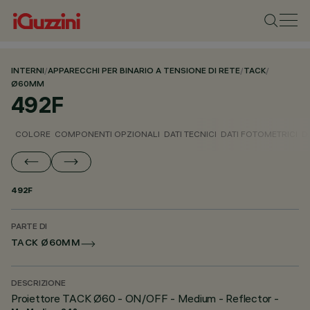
INTERNI
/
APPARECCHI PER BINARIO A TENSIONE DI RETE
/
TACK
/
Ø60MM
492F
COLORE
COMPONENTI OPZIONALI
DATI TECNICI
DATI FOTOMETRICI
D
492F
PARTE DI
TACK Ø60MM
DESCRIZIONE
Proiettore TACK Ø60 - ON/OFF - Medium - Reflector -