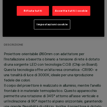
Rifiuta tutti
Accetta tutti i cookie
DATI TECNICI
Impostazioni cookie
ULTIMO AGGIORNAMENTO: 06/08/2026
DESCRIZIONE
Proiettore orientabile Ø60mm con adattatore per
l'installazione a basetta o binario a tensione di rete è dotato
di una sorgente LED con tecnologia C.O.B (Chip on Board).
Questa tecnologia offre un'alta resa cromatica -CRI90- e
una tonalità di luce di 3000K, ideale per una riproduzione
fedele dei colori.
Il corpo del proiettore è realizzato in alluminio, mentre l'anello
frontale è in materiale termoplastico. Questo apparecchio
permette una rotazione di 345° attorno all'asse verticale e
un'inclinazione di 90° rispetto al piano orizzontale, garantendo
una grande flessibilità di utilizzo. Inoltre, il proiettore è dotato