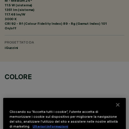
M - Medium 24°
11.5 W (sistema)
1351 lm (sistema)
117.48 lm/W
3000 K
CRI
92
- Rf (Colour Fidelity Index) 89 - Rg (Gamut Index) 101
On/off
PROGETTATO DA
iGuzzini
COLORE
Cliccando su “Accetta tutti i cookie”, l'utente accetta di
COMPONENTI OPZIONALI
memorizzare i cookie sul dispositivo per migliorare la navigazione
del sito, analizzare l'utilizzo del sito e assistere nelle nostre attività
di marketing.
Ulteriori informazioni