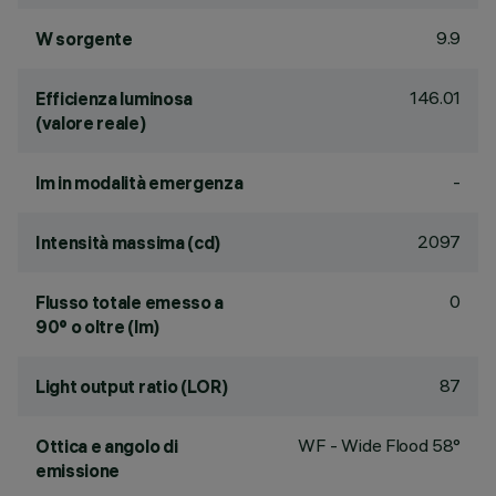
9.9
W sorgente
146.01
Efficienza luminosa
(valore reale)
-
lm in modalità emergenza
2097
Intensità massima (cd)
0
Flusso totale emesso a
90° o oltre (lm)
87
Light output ratio (LOR)
WF - Wide Flood 58°
Ottica e angolo di
emissione