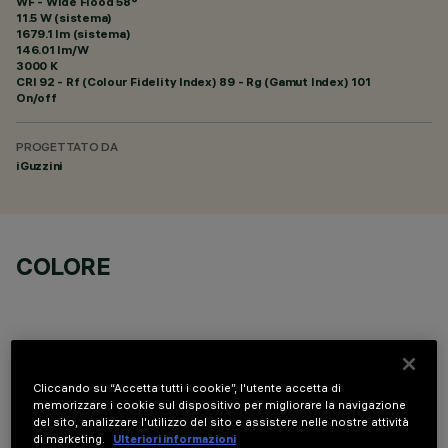
WF - Wide Flood 58°
11.5 W (sistema)
1679.1 lm (sistema)
146.01 lm/W
3000 K
CRI
92
- Rf (Colour Fidelity Index) 89 - Rg (Gamut Index) 101
On/off
PROGETTATO DA
iGuzzini
COLORE
Cliccando su “Accetta tutti i cookie”, l'utente accetta di
COMPONENTI OPZIONALI
memorizzare i cookie sul dispositivo per migliorare la navigazione
del sito, analizzare l'utilizzo del sito e assistere nelle nostre attività
di marketing.
Ulteriori informazioni