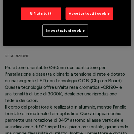
Rifiuta tutti
Accetta tutti i cookie
DATI TECNICI
Impostazioni cookie
ULTIMO AGGIORNAMENTO: 06/08/2026
DESCRIZIONE
Proiettore orientabile Ø60mm con adattatore per
l'installazione a basetta o binario a tensione di rete è dotato
di una sorgente LED con tecnologia C.O.B (Chip on Board).
Questa tecnologia offre un'alta resa cromatica -CRI90- e
una tonalità di luce di 3000K, ideale per una riproduzione
fedele dei colori.
Il corpo del proiettore è realizzato in alluminio, mentre l'anello
frontale è in materiale termoplastico. Questo apparecchio
permette una rotazione di 345° attorno all'asse verticale e
un'inclinazione di 90° rispetto al piano orizzontale, garantendo
una grande flessibilità di utilizzo. Inoltre, il proiettore è dotato