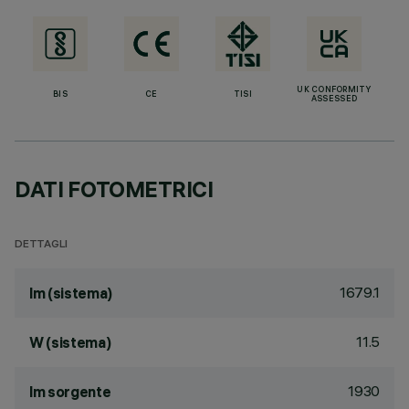
UK CONFORMITY
BIS
CE
TISI
ASSESSED
DATI FOTOMETRICI
DETTAGLI
1679.1
lm (sistema)
11.5
W (sistema)
1930
lm sorgente