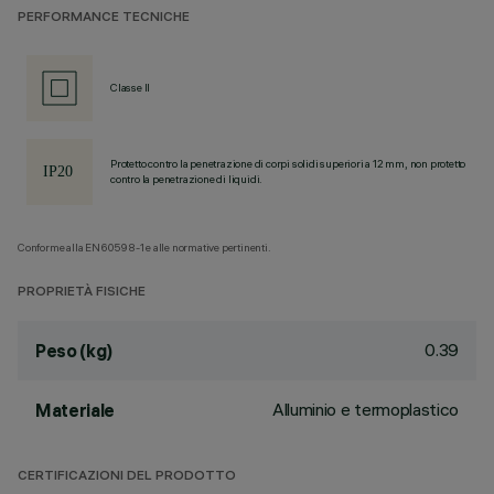
PERFORMANCE TECNICHE
Classe II
Protetto contro la penetrazione di corpi solidi superiori a 12 mm, non protetto
contro la penetrazione di liquidi.
Conforme alla EN60598-1 e alle normative pertinenti.
PROPRIETÀ FISICHE
0.39
Peso (kg)
Alluminio e termoplastico
Materiale
CERTIFICAZIONI DEL PRODOTTO