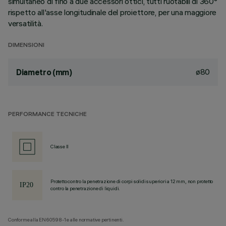
simultaneo di fino a due accessori ottici, tutti ruotabili di 360°
rispetto all'asse longitudinale del proiettore, per una maggiore
versatilità.
DIMENSIONI
ø80
Diametro (mm)
PERFORMANCE TECNICHE
Classe II
Protetto contro la penetrazione di corpi solidi superiori a 12 mm, non protetto
contro la penetrazione di liquidi.
Conforme alla EN60598-1 e alle normative pertinenti.