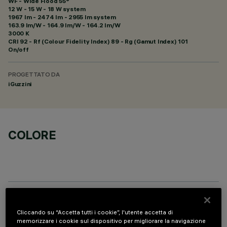
WF - Wide Flood 55°
12 W - 15 W - 18 W system
1967 lm - 2474 lm - 2955 lm system
163.9 lm/W - 164.9 lm/W - 164.2 lm/W
3000 K
CRI
92
- Rf (Colour Fidelity Index) 89 - Rg (Gamut Index) 101
On/off
PROGETTATO DA
iGuzzini
COLORE
PROFILO
Cliccando su “Accetta tutti i cookie”, l'utente accetta di
memorizzare i cookie sul dispositivo per migliorare la navigazione