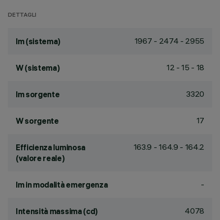
DETTAGLI
1967 - 2474 - 2955
lm (sistema)
12 - 15 - 18
W (sistema)
3320
lm sorgente
17
W sorgente
163.9 - 164.9 - 164.2
Efficienza luminosa
(valore reale)
-
lm in modalità emergenza
4078
Intensità massima (cd)