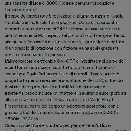
una tonalità di luce di 3000K, ideale per una riproduzione
fedele dei colori.
Il corpo del proiettore è realizzato in alluminio, mentre l'anello
frontale è in materiale termoplastico. Questo apparecchio
permette una rotazione di 345° attorno all'asse verticale e
un'inclinazione di 90° rispetto al piano orizzontale, garantendo
una grande flessibilità di utilizzo. Inoltre, il proiettore è dotato
di un braccio di rotazione con frizione e una scala graduata
per un posizionamento preciso.
L'alimentatore elettronico ON-OFF è integrato nel corpo del
proiettore e può essere sostituito facilmente tramite la
tecnologia Push-Pull, senza l'uso di utensili. Il vano ottico è
progettato per consentire la sostituzione del LED, offrendo
così una maggiore durata e facilità di manutenzione.
Il sistema ottico include un riflettore in alluminio super puro ad
alte prestazioni con un'ottica ad emissione Wide Flood.
Presente sul retro del corpo un selettore posteriore per la
gestione del flusso luminoso con tre impostazioni: 2000lm,
2500lm, 3000lm.
Questo proiettore è studiato per permettere l'utilizzo