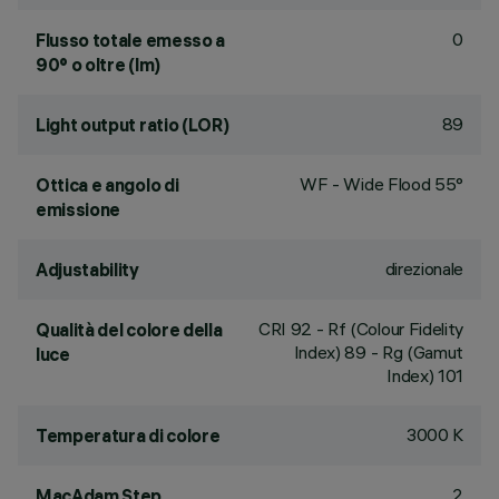
0
Flusso totale emesso a
90° o oltre (lm)
89
Light output ratio (LOR)
WF - Wide Flood 55°
Ottica e angolo di
emissione
direzionale
Adjustability
CRI
92
- Rf (Colour Fidelity
Qualità del colore della
Index) 89 - Rg (Gamut
luce
Index) 101
3000 K
Temperatura di colore
2
MacAdam Step