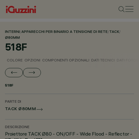
INTERNI
/
APPARECCHI PER BINARIO A TENSIONE DI RETE
/
TACK
/
Ø80MM
518F
COLORE
OPZIONI
COMPONENTI OPZIONALI
DATI TECNICI
DATI FOTOM
518F
PARTE DI
TACK Ø80MM
DESCRIZIONE
Proiettore TACK Ø80 - ON/OFF - Wide Flood - Reflector -