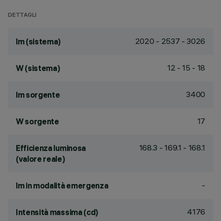
DETTAGLI
2020 - 2537 - 3026
lm (sistema)
12 - 15 - 18
W (sistema)
3400
lm sorgente
17
W sorgente
168.3 - 169.1 - 168.1
Efficienza luminosa
(valore reale)
-
lm in modalità emergenza
4176
Intensità massima (cd)