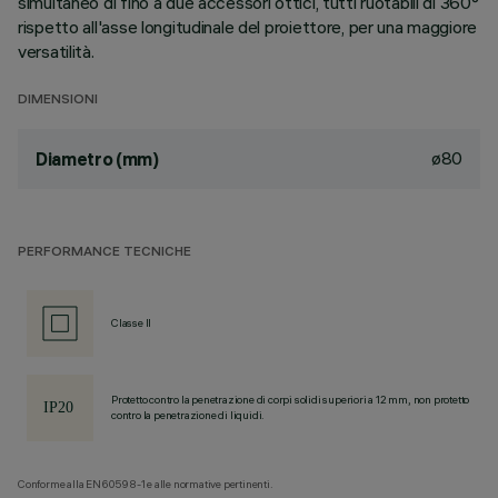
simultaneo di fino a due accessori ottici, tutti ruotabili di 360°
rispetto all'asse longitudinale del proiettore, per una maggiore
versatilità.
DIMENSIONI
ø80
Diametro (mm)
PERFORMANCE TECNICHE
Classe II
Protetto contro la penetrazione di corpi solidi superiori a 12 mm, non protetto
contro la penetrazione di liquidi.
Conforme alla EN60598-1 e alle normative pertinenti.