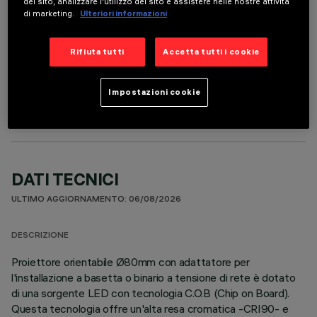
del sito, analizzare l'utilizzo del sito e assistere nelle nostre attività
di marketing.
Ulteriori informazioni
Rifiuta tutti
Accetta tutti i cookie
COMPONENTI OPZIONALI
Impostazioni cookie
DATI TECNICI
ULTIMO AGGIORNAMENTO: 06/08/2026
DESCRIZIONE
Proiettore orientabile Ø80mm con adattatore per
l'installazione a basetta o binario a tensione di rete è dotato
di una sorgente LED con tecnologia C.O.B (Chip on Board).
Questa tecnologia offre un'alta resa cromatica -CRI90- e