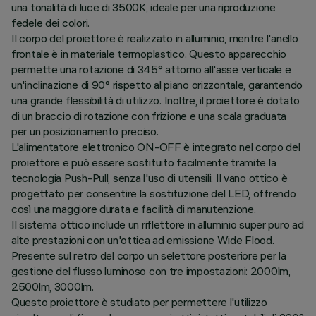
una tonalità di luce di 3500K, ideale per una riproduzione
fedele dei colori.
Il corpo del proiettore è realizzato in alluminio, mentre l'anello
frontale è in materiale termoplastico. Questo apparecchio
permette una rotazione di 345° attorno all'asse verticale e
un'inclinazione di 90° rispetto al piano orizzontale, garantendo
una grande flessibilità di utilizzo. Inoltre, il proiettore è dotato
di un braccio di rotazione con frizione e una scala graduata
per un posizionamento preciso.
L'alimentatore elettronico ON-OFF è integrato nel corpo del
proiettore e può essere sostituito facilmente tramite la
tecnologia Push-Pull, senza l'uso di utensili. Il vano ottico è
progettato per consentire la sostituzione del LED, offrendo
così una maggiore durata e facilità di manutenzione.
Il sistema ottico include un riflettore in alluminio super puro ad
alte prestazioni con un'ottica ad emissione Wide Flood.
Presente sul retro del corpo un selettore posteriore per la
gestione del flusso luminoso con tre impostazioni: 2000lm,
2500lm, 3000lm.
Questo proiettore è studiato per permettere l'utilizzo