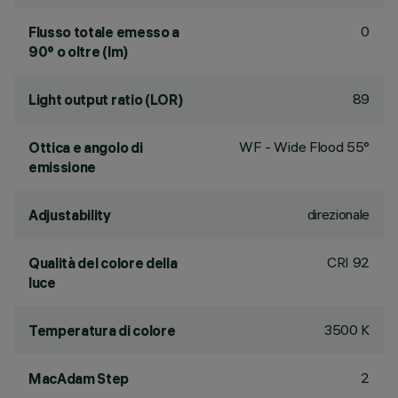
0
Flusso totale emesso a
90° o oltre (lm)
89
Light output ratio (LOR)
WF - Wide Flood 55°
Ottica e angolo di
emissione
direzionale
Adjustability
CRI
92
Qualità del colore della
luce
3500 K
Temperatura di colore
2
MacAdam Step