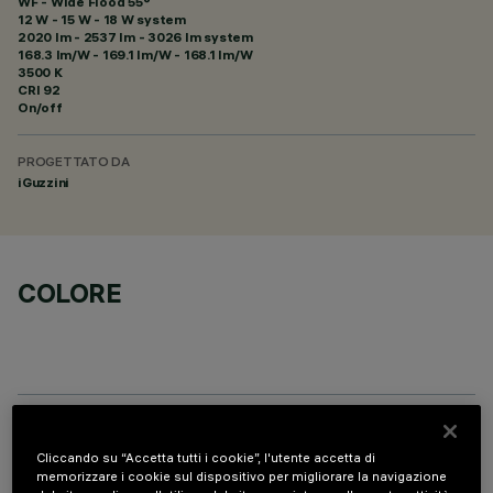
WF - Wide Flood 55°
12 W - 15 W - 18 W system
2020 lm - 2537 lm - 3026 lm system
168.3 lm/W - 169.1 lm/W - 168.1 lm/W
3500 K
CRI
92
On/off
PROGETTATO DA
iGuzzini
COLORE
PROFILO
Cliccando su “Accetta tutti i cookie”, l'utente accetta di
memorizzare i cookie sul dispositivo per migliorare la navigazione