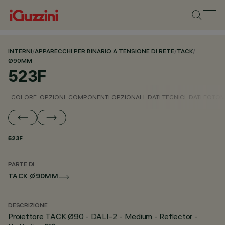
INTERNI
/
APPARECCHI PER BINARIO A TENSIONE DI RETE
/
TACK
/
Ø90MM
523F
COLORE
OPZIONI
COMPONENTI OPZIONALI
DATI TECNICI
DATI FOTOM
523F
PARTE DI
TACK Ø90MM
DESCRIZIONE
Proiettore TACK Ø90 - DALI-2 - Medium - Reflector -