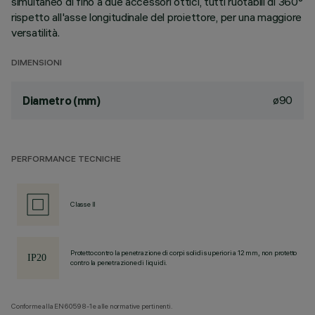
simultaneo di fino a due accessori ottici, tutti ruotabili di 360°
rispetto all'asse longitudinale del proiettore, per una maggiore
versatilità.
DIMENSIONI
ø90
Diametro (mm)
PERFORMANCE TECNICHE
Classe II
Protetto contro la penetrazione di corpi solidi superiori a 12 mm, non protetto
contro la penetrazione di liquidi.
Conforme alla EN60598-1 e alle normative pertinenti.