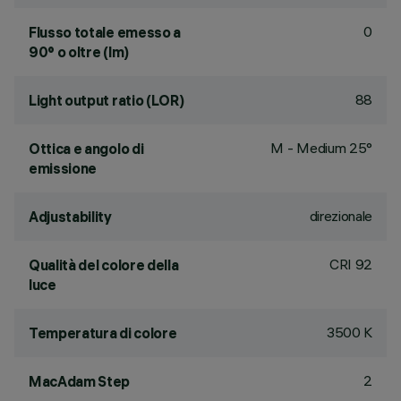
0
Flusso totale emesso a
90° o oltre (lm)
88
Light output ratio (LOR)
M - Medium 25°
Ottica e angolo di
emissione
direzionale
Adjustability
CRI
92
Qualità del colore della
luce
3500 K
Temperatura di colore
2
MacAdam Step