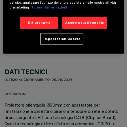
del sito, analizzare l'utilizzo del sito e assistere nelle nostre attività
di marketing.
Ulteriori informazioni
Rifiuta tutti
Accetta tutti i cookie
COMPONENTI OPZIONALI
Impostazioni cookie
DATI TECNICI
ULTIMO AGGIORNAMENTO: 05/08/2026
DESCRIZIONE
Proiettore orientabile Ø90mm con adattatore per
l'installazione a basetta o binario a tensione di rete è dotato
di una sorgente LED con tecnologia C.O.B (Chip on Board).
Questa tecnologia offre un'alta resa cromatica -CRI90- e