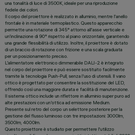
una tonalità di luce di 3500K, ideale per una riproduzione
fedele dei colori.
Il corpo del proiettore è realizzato in alluminio, mentre l'anello
frontale è in materiale termoplastico. Questo apparecchio
permette una rotazione di 345° attorno all'asse verticale e
un'inclinazione di 90° rispetto al piano orizzontale, garantendo
una grande flessibilità di utilizzo. Inoltre, il proiettore è dotato
di un braccio di rotazione con frizione e una scala graduata
per un posizionamento preciso.
L'alimentatore elettronico dimmerabile DALI-2 è integrato
nel corpo del proiettore e può essere sostituito facilmente
tramite la tecnologia Push-Pull, senza l'uso di utensili. Il vano
ottico è progettato per consentire la sostituzione del LED,
offrendo così una maggiore durata e facilità di manutenzione.
Il sistema ottico include un riflettore in alluminio super puro ad
alte prestazioni con un'ottica ad emissione Medium.
Presente sul retro del corpo un selettore posteriore per la
gestione del flusso luminoso con tre impostazioni: 3000lm,
3500lm, 4000lm.
Questo proiettore è studiato per permettere l'utilizzo