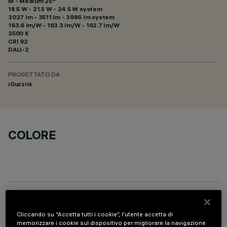
M - Medium 25°
18.5 W - 21.5 W - 24.5 W system
3027 lm - 3511 lm - 3986 lm system
163.6 lm/W - 163.3 lm/W - 162.7 lm/W
3500 K
CRI
92
DALI-2
PROGETTATO DA
iGuzzini
COLORE
PROFILO
Cliccando su “Accetta tutti i cookie”, l'utente accetta di
memorizzare i cookie sul dispositivo per migliorare la navigazione