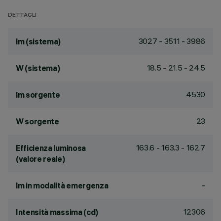
DETTAGLI
3027 - 3511 - 3986
lm (sistema)
18.5 - 21.5 - 24.5
W (sistema)
4530
lm sorgente
23
W sorgente
163.6 - 163.3 - 162.7
Efficienza luminosa
(valore reale)
-
lm in modalità emergenza
12306
Intensità massima (cd)