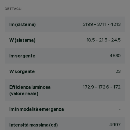
DETTAGLI
3199 - 3711 - 4213
lm (sistema)
18.5 - 21.5 - 24.5
W (sistema)
4530
lm sorgente
23
W sorgente
172.9 - 172.6 - 172
Efficienza luminosa
(valore reale)
-
lm in modalità emergenza
4997
Intensità massima (cd)