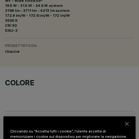
WF - Wide Flood 59°
18.5 W - 21.5 W - 24.5 W system
3199 lm - 3711 lm - 4213 lm system
172.9 lm/W - 172.6 lm/W - 172 lm/W
3500 K
CRI
92
DALI-2
PROGETTATO DA
iGuzzini
COLORE
PROFILO
Cliccando su “Accetta tutti i cookie”, l'utente accetta di
memorizzare i cookie sul dispositivo per migliorare la navigazione