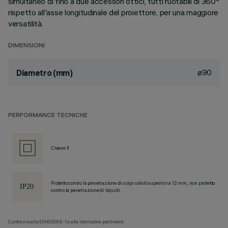
simultaneo di fino a due accessori ottici, tutti ruotabili di 360°
rispetto all'asse longitudinale del proiettore, per una maggiore
versatilità.
DIMENSIONI
ø90
Diametro (mm)
PERFORMANCE TECNICHE
Classe II
Protetto contro la penetrazione di corpi solidi superiori a 12 mm, non protetto
contro la penetrazione di liquidi.
Conforme alla EN60598-1 e alle normative pertinenti.