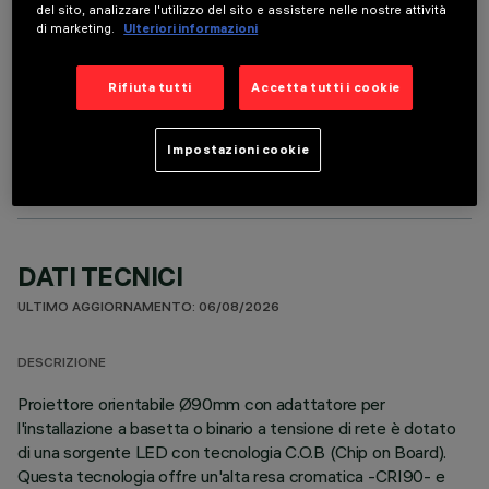
del sito, analizzare l'utilizzo del sito e assistere nelle nostre attività
di marketing.
Ulteriori informazioni
Rifiuta tutti
Accetta tutti i cookie
COMPONENTI OPZIONALI
Impostazioni cookie
DATI TECNICI
ULTIMO AGGIORNAMENTO: 06/08/2026
DESCRIZIONE
Proiettore orientabile Ø90mm con adattatore per
l'installazione a basetta o binario a tensione di rete è dotato
di una sorgente LED con tecnologia C.O.B (Chip on Board).
Questa tecnologia offre un'alta resa cromatica -CRI90- e