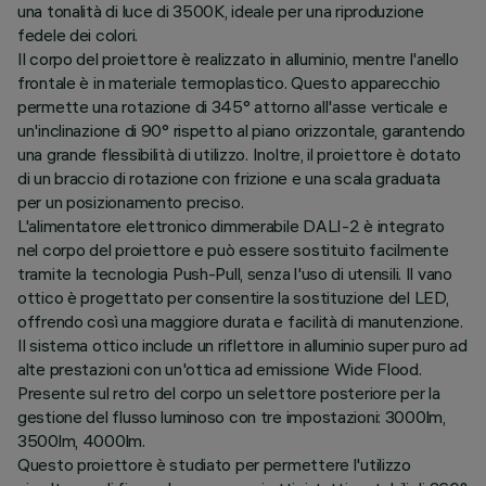
una tonalità di luce di 3500K, ideale per una riproduzione
fedele dei colori.
Il corpo del proiettore è realizzato in alluminio, mentre l'anello
frontale è in materiale termoplastico. Questo apparecchio
permette una rotazione di 345° attorno all'asse verticale e
un'inclinazione di 90° rispetto al piano orizzontale, garantendo
una grande flessibilità di utilizzo. Inoltre, il proiettore è dotato
di un braccio di rotazione con frizione e una scala graduata
per un posizionamento preciso.
L'alimentatore elettronico dimmerabile DALI-2 è integrato
nel corpo del proiettore e può essere sostituito facilmente
tramite la tecnologia Push-Pull, senza l'uso di utensili. Il vano
ottico è progettato per consentire la sostituzione del LED,
offrendo così una maggiore durata e facilità di manutenzione.
Il sistema ottico include un riflettore in alluminio super puro ad
alte prestazioni con un'ottica ad emissione Wide Flood.
Presente sul retro del corpo un selettore posteriore per la
gestione del flusso luminoso con tre impostazioni: 3000lm,
3500lm, 4000lm.
Questo proiettore è studiato per permettere l'utilizzo