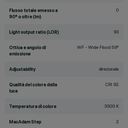
0
Flusso totale emesso a
90° o oltre (lm)
93
Light output ratio (LOR)
WF - Wide Flood 59°
Ottica e angolo di
emissione
direzionale
Adjustability
CRI
92
Qualità del colore della
luce
3500 K
Temperatura di colore
2
MacAdam Step