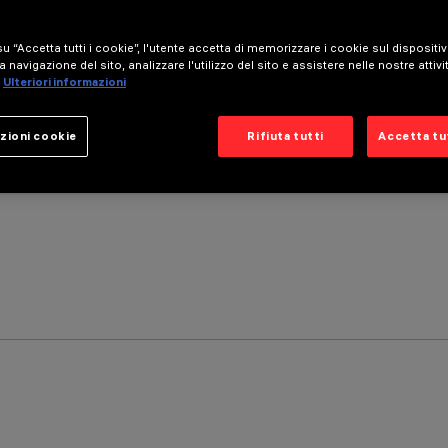
u “Accetta tutti i cookie”, l'utente accetta di memorizzare i cookie sul dispositi
a navigazione del sito, analizzare l'utilizzo del sito e assistere nelle nostre attivi
Ulteriori informazioni
zioni cookie
Rifiuta tutti
Accetta tut