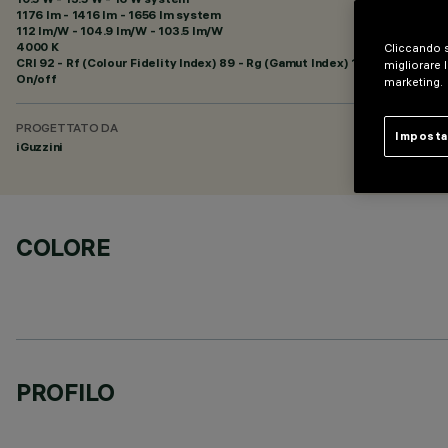
1176 lm - 1416 lm - 1656 lm system
112 lm/W - 104.9 lm/W - 103.5 lm/W
4000 K
Cliccando s
CRI
92
- Rf (Colour Fidelity Index) 89 - Rg (Gamut Index) 102
migliorare l
On/off
marketing.
PROGETTATO DA
Imposta
iGuzzini
COLORE
PROFILO