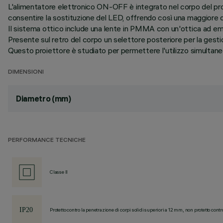
L'alimentatore elettronico ON-OFF è integrato nel corpo del proie
consentire la sostituzione del LED, offrendo così una maggiore d
Il sistema ottico include una lente in PMMA con un'ottica ad em
Presente sul retro del corpo un selettore posteriore per la ges
Questo proiettore è studiato per permettere l'utilizzo simultaneo d
DIMENSIONI
Diametro (mm)
PERFORMANCE TECNICHE
Classe II
Protetto contro la penetrazione di corpi solidi superiori a 12 mm, non protetto contr