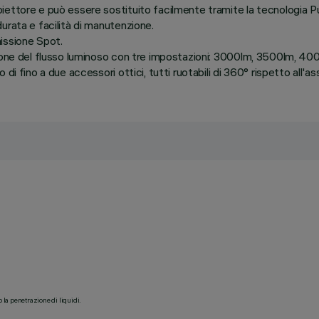
ttore e può essere sostituito facilmente tramite la tecnologia Push-
urata e facilità di manutenzione.
issione Spot.
tione del flusso luminoso con tre impostazioni: 3000lm, 3500lm, 40
i fino a due accessori ottici, tutti ruotabili di 360° rispetto all'as
o la penetrazione di liquidi.