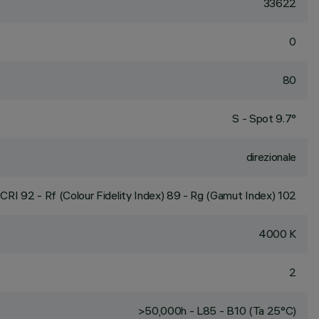
33622
0
80
S - Spot 9.7°
direzionale
CRI
92
- Rf (Colour Fidelity Index) 89 - Rg (Gamut Index) 102
4000 K
2
>50,000h - L85 - B10 (Ta 25°C)