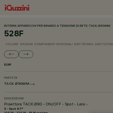
INTERNI
/
APPARECCHI PER BINARIO A TENSIONE DI RETE
/
TACK
/
Ø90MM
528F
COLORE
OPZIONI
COMPONENTI OPZIONALI
DATI TECNICI
DATI FOTOM
528F
PARTE DI
TACK Ø90MM
DESCRIZIONE
Proiettore TACK Ø90 - ON/OFF - Spot - Lens -
S - Spot 9.7°
10.5 W - 13.5 W - 16 W system