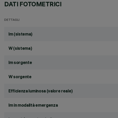
DATI FOTOMETRICI
DETTAGLI
lm (sistema)
W (sistema)
lm sorgente
W sorgente
Efficienza luminosa (valore reale)
lm in modalità emergenza