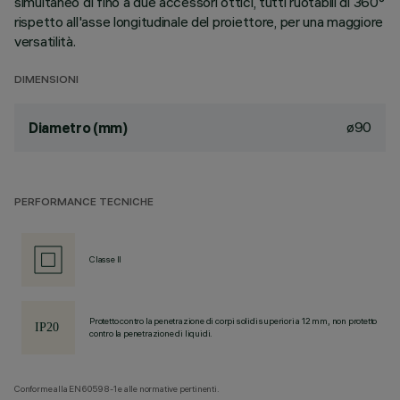
simultaneo di fino a due accessori ottici, tutti ruotabili di 360°
rispetto all'asse longitudinale del proiettore, per una maggiore
versatilità.
DIMENSIONI
ø90
Diametro (mm)
PERFORMANCE TECNICHE
Classe II
Protetto contro la penetrazione di corpi solidi superiori a 12 mm, non protetto
contro la penetrazione di liquidi.
Conforme alla EN60598-1 e alle normative pertinenti.