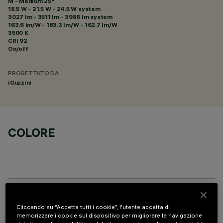
M - Medium 25°
18.5 W - 21.5 W - 24.5 W system
3027 lm - 3511 lm - 3986 lm system
163.6 lm/W - 163.3 lm/W - 162.7 lm/W
3500 K
CRI
92
On/off
PROGETTATO DA
iGuzzini
COLORE
PROFILO
Cliccando su “Accetta tutti i cookie”, l'utente accetta di
memorizzare i cookie sul dispositivo per migliorare la navigazione