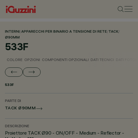
INTERNI
/
APPARECCHI PER BINARIO A TENSIONE DI RETE
/
TACK
/
Ø90MM
533F
COLORE
OPZIONI
COMPONENTI OPZIONALI
DATI TECNICI
DATI FOTOM
533F
PARTE DI
TACK Ø90MM
DESCRIZIONE
Proiettore TACK Ø90 - ON/OFF - Medium - Reflector -