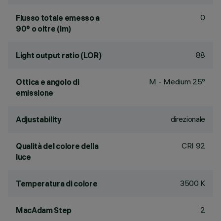
0
Flusso totale emesso a
90° o oltre (lm)
88
Light output ratio (LOR)
M - Medium 25°
Ottica e angolo di
emissione
direzionale
Adjustability
CRI
92
Qualità del colore della
luce
3500 K
Temperatura di colore
2
MacAdam Step