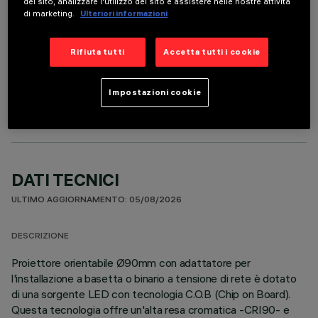
del sito, analizzare l'utilizzo del sito e assistere nelle nostre attività
di marketing.
Ulteriori informazioni
Rifiuta tutti
Accetta tutti i cookie
COMPONENTI OPZIONALI
Impostazioni cookie
DATI TECNICI
ULTIMO AGGIORNAMENTO: 05/08/2026
DESCRIZIONE
Proiettore orientabile Ø90mm con adattatore per
l'installazione a basetta o binario a tensione di rete è dotato
di una sorgente LED con tecnologia C.O.B (Chip on Board).
Questa tecnologia offre un'alta resa cromatica -CRI90- e