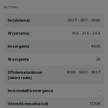
DETTAGLI
3027 - 3511 - 3986
lm (sistema)
18.5 - 21.5 - 24.5
W (sistema)
4530
lm sorgente
23
W sorgente
163.6 - 163.3 - 162.7
Efficienza luminosa
(valore reale)
-
lm in modalità emergenza
12306
Intensità massima (cd)