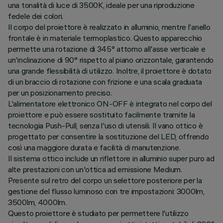
una tonalità di luce di 3500K, ideale per una riproduzione
fedele dei colori.
Il corpo del proiettore è realizzato in alluminio, mentre l'anello
frontale è in materiale termoplastico. Questo apparecchio
permette una rotazione di 345° attorno all'asse verticale e
un'inclinazione di 90° rispetto al piano orizzontale, garantendo
una grande flessibilità di utilizzo. Inoltre, il proiettore è dotato
di un braccio di rotazione con frizione e una scala graduata
per un posizionamento preciso.
L'alimentatore elettronico ON-OFF è integrato nel corpo del
proiettore e può essere sostituito facilmente tramite la
tecnologia Push-Pull, senza l'uso di utensili. Il vano ottico è
progettato per consentire la sostituzione del LED, offrendo
così una maggiore durata e facilità di manutenzione.
Il sistema ottico include un riflettore in alluminio super puro ad
alte prestazioni con un'ottica ad emissione Medium.
Presente sul retro del corpo un selettore posteriore per la
gestione del flusso luminoso con tre impostazioni: 3000lm,
3500lm, 4000lm.
Questo proiettore è studiato per permettere l'utilizzo