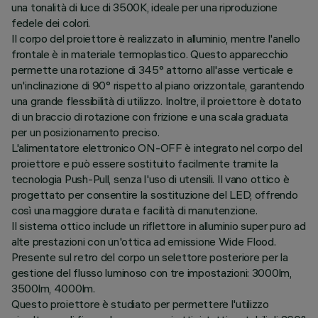
una tonalità di luce di 3500K, ideale per una riproduzione
fedele dei colori.
Il corpo del proiettore è realizzato in alluminio, mentre l'anello
frontale è in materiale termoplastico. Questo apparecchio
permette una rotazione di 345° attorno all'asse verticale e
un'inclinazione di 90° rispetto al piano orizzontale, garantendo
una grande flessibilità di utilizzo. Inoltre, il proiettore è dotato
di un braccio di rotazione con frizione e una scala graduata
per un posizionamento preciso.
L'alimentatore elettronico ON-OFF è integrato nel corpo del
proiettore e può essere sostituito facilmente tramite la
tecnologia Push-Pull, senza l'uso di utensili. Il vano ottico è
progettato per consentire la sostituzione del LED, offrendo
così una maggiore durata e facilità di manutenzione.
Il sistema ottico include un riflettore in alluminio super puro ad
alte prestazioni con un'ottica ad emissione Wide Flood.
Presente sul retro del corpo un selettore posteriore per la
gestione del flusso luminoso con tre impostazioni: 3000lm,
3500lm, 4000lm.
Questo proiettore è studiato per permettere l'utilizzo