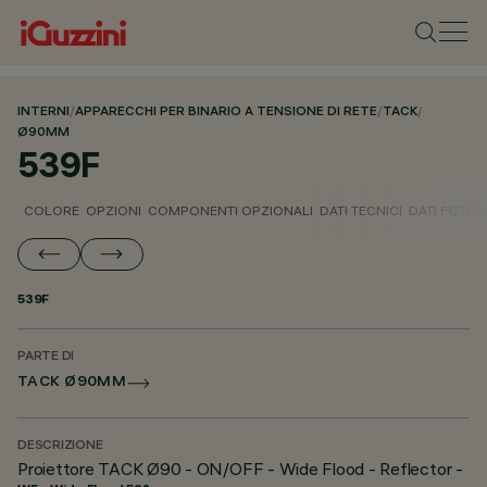
INTERNI
/
APPARECCHI PER BINARIO A TENSIONE DI RETE
/
TACK
/
Ø90MM
539F
COLORE
OPZIONI
COMPONENTI OPZIONALI
DATI TECNICI
DATI FOTOM
539F
PARTE DI
TACK Ø90MM
DESCRIZIONE
Proiettore TACK Ø90 - ON/OFF - Wide Flood - Reflector -