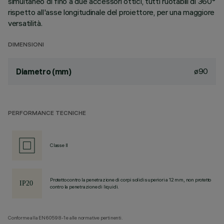
simultaneo di fino a due accessori ottici, tutti ruotabili di 360°
rispetto all'asse longitudinale del proiettore, per una maggiore
versatilità.
DIMENSIONI
ø90
Diametro (mm)
PERFORMANCE TECNICHE
Classe II
Protetto contro la penetrazione di corpi solidi superiori a 12 mm, non protetto
contro la penetrazione di liquidi.
Conforme alla EN60598-1 e alle normative pertinenti.