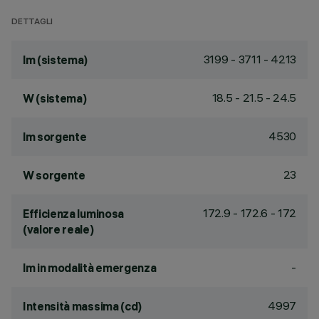
DETTAGLI
3199 - 3711 - 4213
lm (sistema)
18.5 - 21.5 - 24.5
W (sistema)
4530
lm sorgente
23
W sorgente
172.9 - 172.6 - 172
Efficienza luminosa
(valore reale)
-
lm in modalità emergenza
4997
Intensità massima (cd)