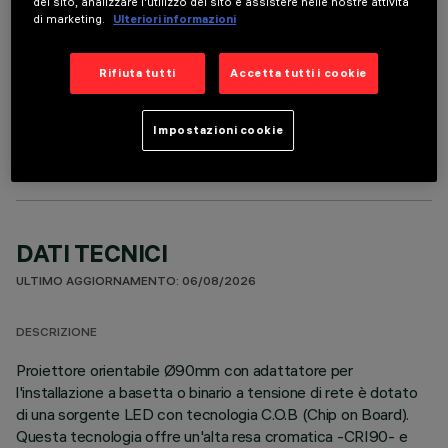
del sito, analizzare l'utilizzo del sito e assistere nelle nostre attività
di marketing.
Ulteriori informazioni
Rifiuta tutti
Accetta tutti i cookie
COMPONENTI OPZIONALI
Impostazioni cookie
DATI TECNICI
ULTIMO AGGIORNAMENTO: 06/08/2026
DESCRIZIONE
Proiettore orientabile Ø90mm con adattatore per
l'installazione a basetta o binario a tensione di rete è dotato
di una sorgente LED con tecnologia C.O.B (Chip on Board).
Questa tecnologia offre un'alta resa cromatica -CRI90- e