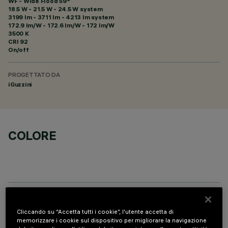
WF - Wide Flood 59°
18.5 W - 21.5 W - 24.5 W system
3199 lm - 3711 lm - 4213 lm system
172.9 lm/W - 172.6 lm/W - 172 lm/W
3500 K
CRI
92
On/off
PROGETTATO DA
iGuzzini
COLORE
PROFILO
Cliccando su “Accetta tutti i cookie”, l'utente accetta di
memorizzare i cookie sul dispositivo per migliorare la navigazione