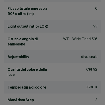
0
Flusso totale emesso a
90° o oltre (lm)
93
Light output ratio (LOR)
WF - Wide Flood 59°
Ottica e angolo di
emissione
direzionale
Adjustability
CRI
92
Qualità del colore della
luce
3500 K
Temperatura di colore
2
MacAdam Step