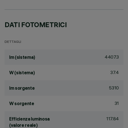
DATI FOTOMETRICI
DETTAGLI
4407.3
lm (sistema)
37.4
W (sistema)
5310
lm sorgente
31
W sorgente
117.84
Efficienza luminosa
(valore reale)