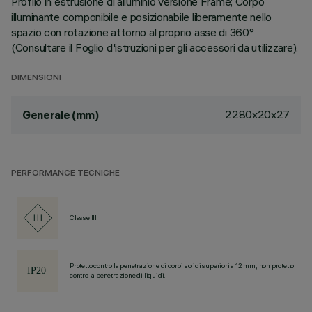
Profilo in estrusione di alluminio versione Frame; Corpo
illuminante componibile e posizionabile liberamente nello
spazio con rotazione attorno al proprio asse di 360°
(Consultare il Foglio d'istruzioni per gli accessori da utilizzare).
DIMENSIONI
2280x20x27
Generale (mm)
PERFORMANCE TECNICHE
Classe III
Protetto contro la penetrazione di corpi solidi superiori a 12 mm, non protetto
contro la penetrazione di liquidi.