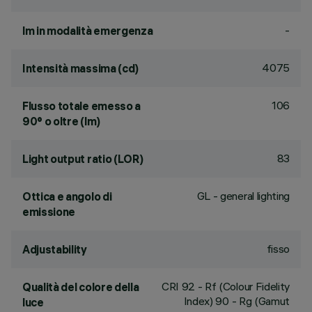
-
lm in modalità emergenza
4075
Intensità massima (cd)
106
Flusso totale emesso a
90° o oltre (lm)
83
Light output ratio (LOR)
GL - general lighting
Ottica e angolo di
emissione
fisso
Adjustability
CRI
92
- Rf (Colour Fidelity
Qualità del colore della
Index) 90 - Rg (Gamut
luce