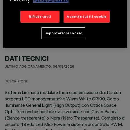
di marketing.
Ulteriori informazioni
COMPONENTI OPZIONALI
Rifiuta tutti
Accetta tutti i cookie
Impostazioni cookie
DATI TECNICI
ULTIMO AGGIORNAMENTO: 06/08/2026
DESCRIZIONE
Sistema luminoso modulare lineare ad emissione diretta con
sorgenti LED monocromatiche Warm White CRI90. Corpo
illuminante General Light (High Output) con Ottica Space
Opti-Diamond disponibile sia in versione con Cover Bianca
(Bianco trasparente) o Nera (Nero Trasparente). Completo di
circuito 48Vdc Led Mid-Power e sistema di controllo PWM.