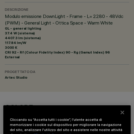
DESCRIZIONE
Modulo emissione DownLight - Frame - L= 2280 - 48Vdc
(PWM) - General Light - Ottica Space - Warm White
GL - general lighting
37.4 W (sistema)
4407.3 lm (sistema)
117.84 lm/W
3000 K
CRI
92
- Rf (Colour Fidelity Index) 90 - Rg (Gamut Index) 96
External
PROGETTATO DA
Artec Studio
COLORE
Cliccando su “Accetta tutti i cookie”, l'utente accetta di
memorizzare i cookie sul dispositivo per migliorare la navigazione
del sito, analizzare l'utilizzo del sito e assistere nelle nostre attività