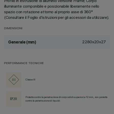
Profilo in estrusione di alluminio versione Frame; Corpo
illuminante componibile e posizionabile liberamente nello
spazio con rotazione attorno al proprio asse di 360°
(Consultare il Foglio d'istruzioni per gli accessori da utilizzare).
DIMENSIONI
2280x20x27
Generale (mm)
PERFORMANCE TECNICHE
Classe III
Protetto contro la penetrazione di corpi solidi superiori a 12 mm, non protetto
contro la penetrazione di liquidi.