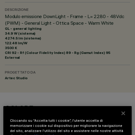
DESCRIZIONE
Modulo emissione DownLight - Frame - L= 2280 - 48Vdc
(PWM) - General Light - Ottica Space - Warm White
GL - general lighting
34.9 W (sistema)
4274.5 lm (sistema)
122.48 lm/W
3500 K
CRI
92
- Rf (Colour Fidelity Index) 89 - Rg (Gamut Index) 95
External
PROGETTATO DA
Artec Studio
COLORE
Cliccando su “Accetta tutti i cookie”, l'utente accetta di
memorizzare i cookie sul dispositivo per migliorare la navigazione
del sito, analizzare l'utilizzo del sito e assistere nelle nostre attività