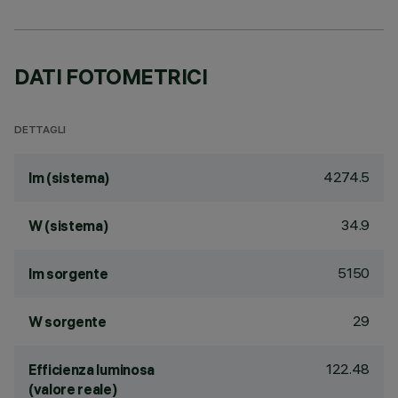
DATI FOTOMETRICI
DETTAGLI
4274.5
lm (sistema)
34.9
W (sistema)
5150
lm sorgente
29
W sorgente
122.48
Efficienza luminosa
(valore reale)