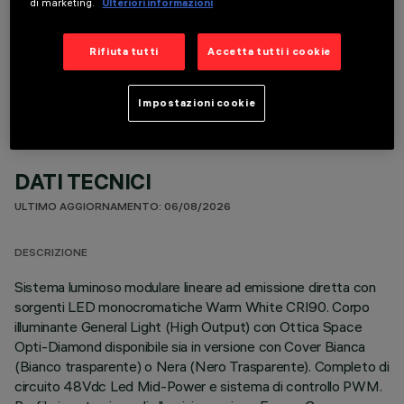
di marketing.
Ulteriori informazioni
COMPONENTI OPZIONALI
Rifiuta tutti
Accetta tutti i cookie
Impostazioni cookie
DATI TECNICI
ULTIMO AGGIORNAMENTO: 06/08/2026
DESCRIZIONE
Sistema luminoso modulare lineare ad emissione diretta con
sorgenti LED monocromatiche Warm White CRI90. Corpo
illuminante General Light (High Output) con Ottica Space
Opti-Diamond disponibile sia in versione con Cover Bianca
(Bianco trasparente) o Nera (Nero Trasparente). Completo di
circuito 48Vdc Led Mid-Power e sistema di controllo PWM.