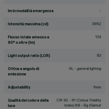
-
lm in modalità emergenza
3952
Intensità massima (cd)
103
Flusso totale emesso a
90° o oltre (lm)
83
Light output ratio (LOR)
GL - general lighting
Ottica e angolo di
emissione
fisso
Adjustability
CRI
92
- Rf (Colour Fidelity
Qualità del colore della
Index) 89 - Rg (Gamut
luce