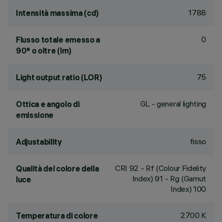
1788
Intensità massima (cd)
0
Flusso totale emesso a
90° o oltre (lm)
75
Light output ratio (LOR)
GL - general lighting
Ottica e angolo di
emissione
fisso
Adjustability
CRI
92
- Rf (Colour Fidelity
Qualità del colore della
Index) 91 - Rg (Gamut
luce
Index) 100
2700 K
Temperatura di colore