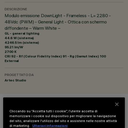
DESCRIZIONE
Modulo emissione DownLight - Frameless - L= 2280 -
48Vdc (PWM) - General Light - Ottica con schermo
diffondente – Warm White –
GL - general lighting
44.6 W (sistema)
4246.5 lm (sistema)
95.21 lm/W
2700 K
CRI
92
- Rf (Colour Fidelity Index) 91 - Rg (Gamut Index) 100
External
PROGETTATO DA
Artec Studio
COLORE
Cliccando su “Accetta tutti i cookie”, l'utente accetta di
memorizzare i cookie sul dispositivo per migliorare la navigazione
del sito, analizzare l'utilizzo del sito e assistere nelle nostre attività
di marketing.
Ulteriori informazioni