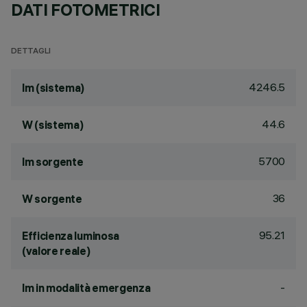
DATI FOTOMETRICI
DETTAGLI
4246.5
lm (sistema)
44.6
W (sistema)
5700
lm sorgente
36
W sorgente
95.21
Efficienza luminosa
(valore reale)
-
lm in modalità emergenza