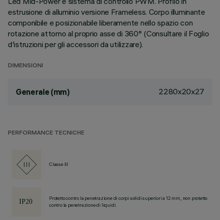
Led Mid-Power e sistema di controllo PWM. Profilo in
estrusione di alluminio versione Frameless. Corpo illuminante
componibile e posizionabile liberamente nello spazio con
rotazione attorno al proprio asse di 360° (Consultare il Foglio
d'istruzioni per gli accessori da utilizzare).
DIMENSIONI
2280x20x27
Generale (mm)
PERFORMANCE TECNICHE
Classe III
Protetto contro la penetrazione di corpi solidi superiori a 12 mm, non protetto
contro la penetrazione di liquidi.