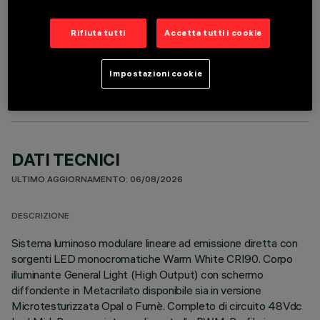
Rifiuta tutti
Accetta tutti i cookie
COMPONENTI OPZIONALI
Impostazioni cookie
DATI TECNICI
ULTIMO AGGIORNAMENTO: 06/08/2026
DESCRIZIONE
Sistema luminoso modulare lineare ad emissione diretta con
sorgenti LED monocromatiche Warm White CRI90. Corpo
illuminante General Light (High Output) con schermo
diffondente in Metacrilato disponibile sia in versione
Microtesturizzata Opal o Fumè. Completo di circuito 48Vdc