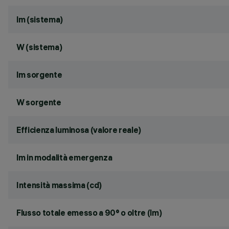
lm (sistema)
W (sistema)
lm sorgente
W sorgente
Efficienza luminosa (valore reale)
lm in modalità emergenza
Intensità massima (cd)
Flusso totale emesso a 90° o oltre (lm)