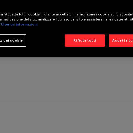
u “Accetta tutti i cookie”, l'utente accetta di memorizzare i cookie sul dispositi
a navigazione del sito, analizzare l'utilizzo del sito e assistere nelle nostre attivi
Ulteriori informazioni
zioni cookie
Rifiuta tutti
Accetta tut