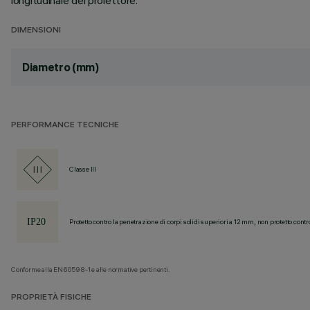
longitudinale del proiettore.
DIMENSIONI
Diametro (mm)
PERFORMANCE TECNICHE
Classe III
Protetto contro la penetrazione di corpi solidi superiori a 12 mm, non protetto contr
Conforme alla EN60598-1 e alle normative pertinenti.
PROPRIETÀ FISICHE