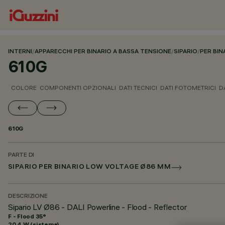
INTERNI
/
APPARECCHI PER BINARIO A BASSA TENSIONE
/
SIPARIO
/
PER BI
610G
COLORE
COMPONENTI OPZIONALI
DATI TECNICI
DATI FOTOMETRICI
D
610G
PARTE DI
SIPARIO PER BINARIO LOW VOLTAGE Ø86 MM
DESCRIZIONE
Sipario LV Ø86 - DALI Powerline - Flood - Reflector
F - Flood 35°
20.4 W (sistema)