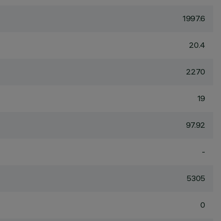
1997.6
20.4
2270
19
97.92
-
5305
0