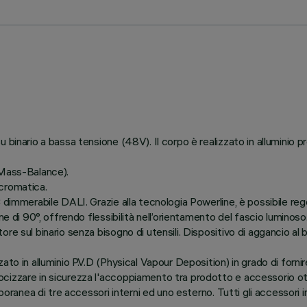
 binario a bassa tensione (48V). Il corpo è realizzato in alluminio 
(Mass-Balance).
cromatica.
dimmerabile DALI. Grazie alla tecnologia Powerline, è possibile rego
e di 90°, offrendo flessibilità nell’orientamento del fascio luminoso
re sul binario senza bisogno di utensili. Dispositivo di aggancio a
to in alluminio P.V.D (Physical Vapour Deposition) in grado di forni
ocizzare in sicurezza l'accoppiamento tra prodotto e accessorio 
poranea di tre accessori interni ed uno esterno. Tutti gli accessori in