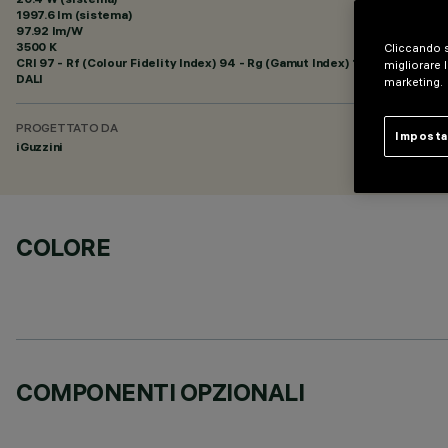
1997.6 lm (sistema)
97.92 lm/W
3500 K
Cliccando s
CRI
97
- Rf (Colour Fidelity Index) 94 - Rg (Gamut Index) 101
migliorare l
DALI
marketing.
PROGETTATO DA
Imposta
iGuzzini
COLORE
COMPONENTI OPZIONALI