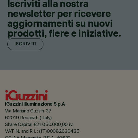
Iscriviti alla nostra
newsletter per ricevere
aggiornamenti su nuovi
prodotti, fiere e iniziative.
ISCRIVITI
iGuzzini illuminazione S.p.A
Via Mariano Guzzini 37
62019 Recanati (Italy)
Share Capital €21.050.000,00 i.v.
VAT N. and R.I. : (IT)00082630435
CCIAA Macerata, R.E.A. 40632