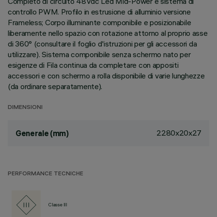
Completo di circuito 48Vdc Led Mid-Power e sistema di
controllo PWM. Profilo in estrusione di alluminio versione
Frameless; Corpo illuminante componibile e posizionabile
liberamente nello spazio con rotazione attorno al proprio asse
di 360° (consultare il foglio d'istruzioni per gli accessori da
utilizzare). Sistema componibile senza schermo nato per
esigenze di Fila continua da completare con appositi
accessori e con schermo a rolla disponibile di varie lunghezze
(da ordinare separatamente).
DIMENSIONI
2280x20x27
Generale (mm)
PERFORMANCE TECNICHE
Classe III