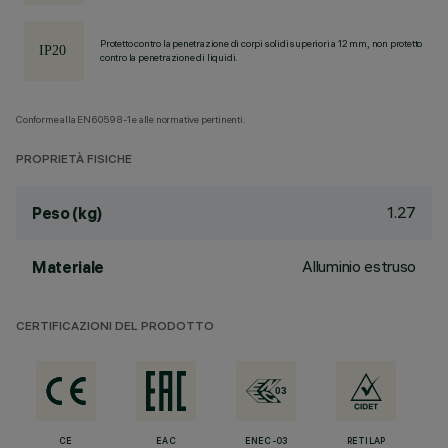
Protetto contro la penetrazione di corpi solidi superiori a 12 mm, non protetto
contro la penetrazione di liquidi.
Conforme alla EN60598-1 e alle normative pertinenti.
PROPRIETÀ FISICHE
1.27
Peso (kg)
Alluminio estruso
Materiale
CERTIFICAZIONI DEL PRODOTTO
CE
EAC
ENEC-03
RETILAP