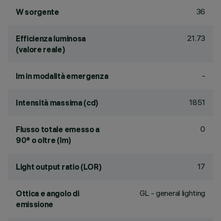
36
W sorgente
21.73
Efficienza luminosa
(valore reale)
-
lm in modalità emergenza
1851
Intensità massima (cd)
0
Flusso totale emesso a
90° o oltre (lm)
17
Light output ratio (LOR)
GL - general lighting
Ottica e angolo di
emissione