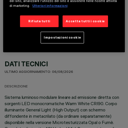
del sito, analizzare l'utilizzo del sito e assistere nelle nostre attività
di marketing.
Ulteriori informazioni
COMPONENTI OPZIONALI
Rifiuta tutti
Accetta tutti i cookie
Impostazioni cookie
DATI TECNICI
ULTIMO AGGIORNAMENTO: 06/08/2026
DESCRIZIONE
Sistema luminoso modulare lineare ad emissione diretta con
sorgenti LED monocromatiche Warm White CRI90. Corpo
illuminante General Light (High Output) con schermo
diffondente in metacrilato (da ordinare separatamente)
disponibile nella versione Microtesturizzata Opal o Fumè.