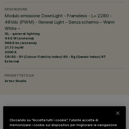
DESCRIZIONE
Modulo emissione DownLight - Frameless - L= 2280 -
48Vdc (PWM) - General Light – Senza schermo – Warm
White –
GL - general lighting
44.5 W (sistema)
966.9 lm (sistema)
21.73 lm/W
3000 K
CRI
92
- Rf (Colour Fidelity Index) 90 - Rg (Gamut Index) 97
External
PROGETTATO DA
Artec Studio
COLORE
Cliccando su “Accetta tutti i cookie”, l'utente accetta di
memorizzare i cookie sul dispositivo per migliorare la navigazione