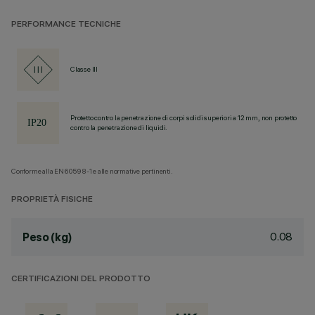
PERFORMANCE TECNICHE
Classe III
Protetto contro la penetrazione di corpi solidi superiori a 12 mm, non protetto
contro la penetrazione di liquidi.
Conforme alla EN60598-1 e alle normative pertinenti.
PROPRIETÀ FISICHE
0.08
Peso (kg)
CERTIFICAZIONI DEL PRODOTTO