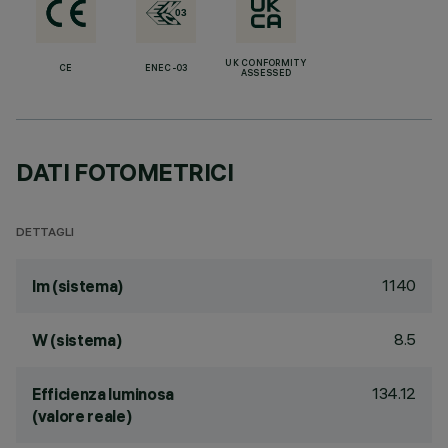
UK CONFORMITY
CE
ENEC-03
ASSESSED
DATI FOTOMETRICI
DETTAGLI
1140
lm (sistema)
8.5
W (sistema)
134.12
Efficienza luminosa
(valore reale)