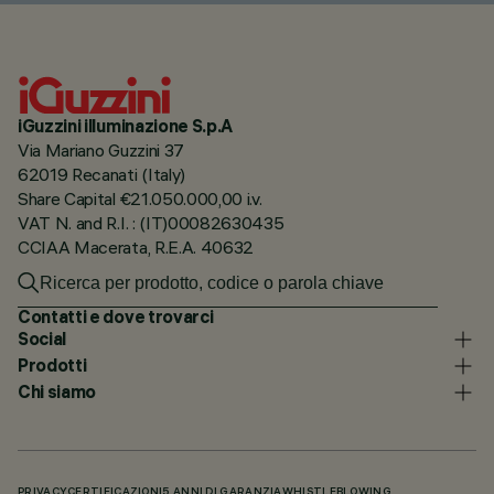
iGuzzini illuminazione S.p.A
Via Mariano Guzzini 37
62019 Recanati (Italy)
Share Capital €21.050.000,00 i.v.
VAT N. and R.I. : (IT)00082630435
CCIAA Macerata, R.E.A. 40632
Contatti e dove trovarci
Social
Prodotti
Chi siamo
PRIVACY
CERTIFICAZIONI
5 ANNI DI GARANZIA
WHISTLEBLOWING