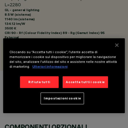
L=2280
GL - general lighting
8.5 W (sistema)
1140 lm (sistema)
134.12 lm/W
3500 K
CRI
90
- Rf (Colour Fidelity Index) 89 - Rg (Gamut Index) 95
External
Cliccando su “Accetta tutti i cookie”, l'utente accetta di
PROGETTATO DA
Artec Studio
memorizzare i cookie sul dispositivo per migliorare la navigazione
del sito, analizzare l'utilizzo del sito e assistere nelle nostre attività
di marketing.
Ulteriori informazioni
Rifiuta tutti
Accetta tutti i cookie
COLORE
Impostazioni cookie
COMPONENTI OPZIONALI