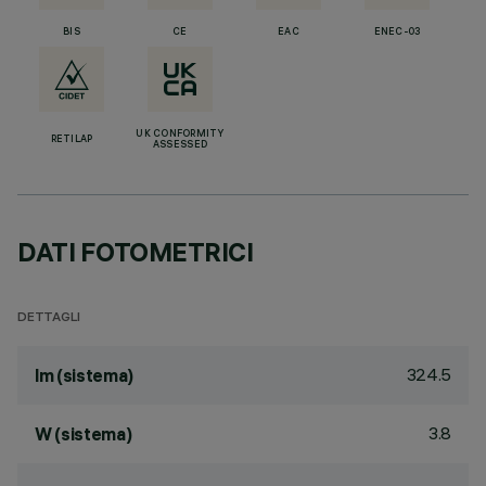
BIS
CE
EAC
ENEC-03
UK CONFORMITY
RETILAP
ASSESSED
DATI FOTOMETRICI
DETTAGLI
324.5
lm (sistema)
3.8
W (sistema)