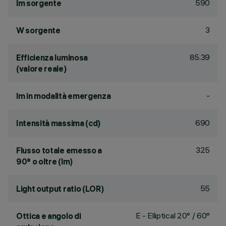
590
lm sorgente
3
W sorgente
85.39
Efficienza luminosa
(valore reale)
-
lm in modalità emergenza
690
Intensità massima (cd)
325
Flusso totale emesso a
90° o oltre (lm)
55
Light output ratio (LOR)
E - Elliptical 20° / 60°
Ottica e angolo di