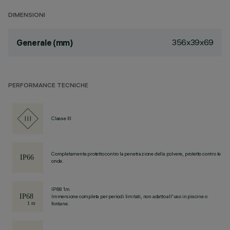
DIMENSIONI
356x39x69
Generale (mm)
PERFORMANCE TECNICHE
Classe III
Completamente protetto contro la penetrazione della polvere, protetto contro le
onde.
IP68 1m
Immersione completa per periodi limitati, non adatto all'uso in piscine o
fontane.