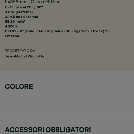
L=356mm – Ottica Ellittica
E - Elliptical 20° / 60°
3.8 W (sistema)
324.5 lm (sistema)
85.39 lm/W
4000 K
CRI
82
- Rf (Colour Fidelity Index) 86 - Rg (Gamut Index) 95
External
PROGETTATO DA
Jean-Michel Wilmotte
COLORE
ACCESSORI OBBLIGATORI