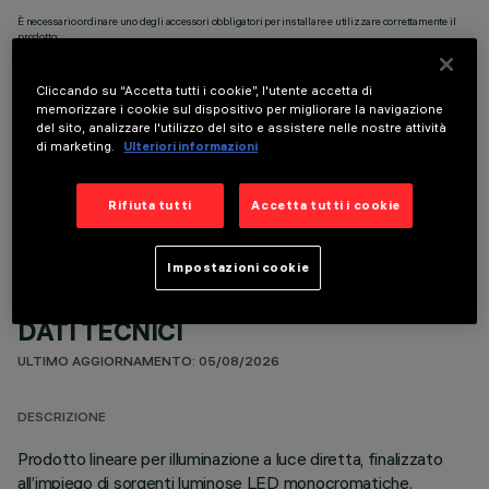
È necessario ordinare uno degli accessori obbligatori per installare e utilizzare correttamente il
prodotto:
Cliccando su “Accetta tutti i cookie”, l'utente accetta di
memorizzare i cookie sul dispositivo per migliorare la navigazione
del sito, analizzare l'utilizzo del sito e assistere nelle nostre attività
di marketing.
Ulteriori informazioni
COMPONENTI OPZIONALI
Rifiuta tutti
Accetta tutti i cookie
Impostazioni cookie
DATI TECNICI
ULTIMO AGGIORNAMENTO: 05/08/2026
DESCRIZIONE
Prodotto lineare per illuminazione a luce diretta, finalizzato
all’impiego di sorgenti luminose LED monocromatiche.