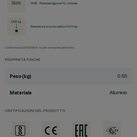
IK09 - Protected against 10 J shocks
Resistenza al carico statico 1000 kg
Conforme alla EN60598-1 e alle normative pertinenti.
PROPRIETÀ FISICHE
0.55
Peso (kg)
Alluminio
Materiale
CERTIFICAZIONI DEL PRODOTTO