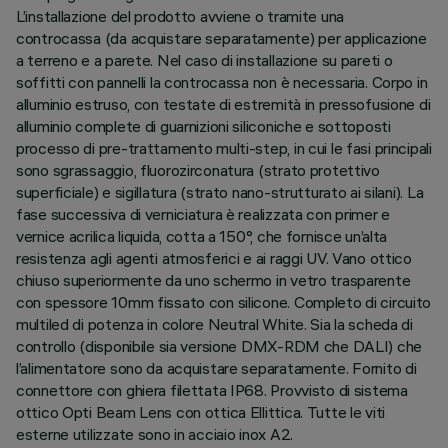
L’installazione del prodotto avviene o tramite una
controcassa (da acquistare separatamente) per applicazione
a terreno e a parete. Nel caso di installazione su pareti o
soffitti con pannelli la controcassa non è necessaria. Corpo in
alluminio estruso, con testate di estremità in pressofusione di
alluminio complete di guarnizioni siliconiche e sottoposti
processo di pre-trattamento multi-step, in cui le fasi principali
sono sgrassaggio, fluorozirconatura (strato protettivo
superficiale) e sigillatura (strato nano-strutturato ai silani). La
fase successiva di verniciatura è realizzata con primer e
vernice acrilica liquida, cotta a 150°, che fornisce un’alta
resistenza agli agenti atmosferici e ai raggi UV. Vano ottico
chiuso superiormente da uno schermo in vetro trasparente
con spessore 10mm fissato con silicone. Completo di circuito
multiled di potenza in colore Neutral White. Sia la scheda di
controllo (disponibile sia versione DMX-RDM che DALI) che
l’alimentatore sono da acquistare separatamente. Fornito di
connettore con ghiera filettata IP68. Provvisto di sistema
ottico Opti Beam Lens con ottica Ellittica. Tutte le viti
esterne utilizzate sono in acciaio inox A2.