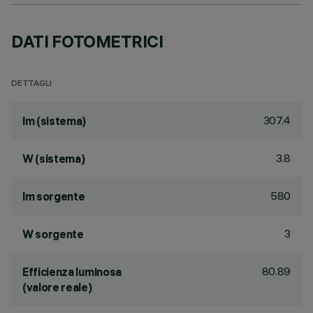
DATI FOTOMETRICI
DETTAGLI
307.4
lm (sistema)
3.8
W (sistema)
580
lm sorgente
3
W sorgente
80.89
Efficienza luminosa
(valore reale)