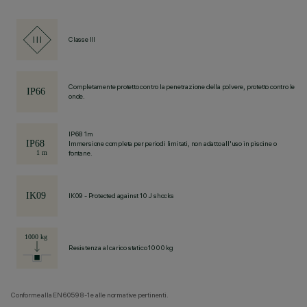
Classe III
Completamente protetto contro la penetrazione della polvere, protetto contro le
onde.
IP68 1m
Immersione completa per periodi limitati, non adatto all'uso in piscine o
fontane.
IK09 - Protected against 10 J shocks
Resistenza al carico statico 1000 kg
Conforme alla EN60598-1 e alle normative pertinenti.