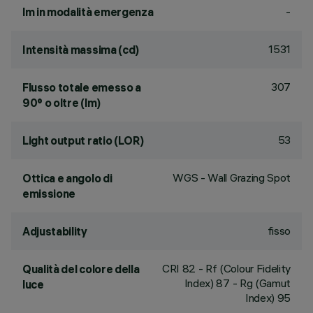
-
lm in modalità emergenza
1531
Intensità massima (cd)
307
Flusso totale emesso a
90° o oltre (lm)
53
Light output ratio (LOR)
WGS - Wall Grazing Spot
Ottica e angolo di
emissione
fisso
Adjustability
CRI
82
- Rf (Colour Fidelity
Qualità del colore della
Index) 87 - Rg (Gamut
luce
Index) 95