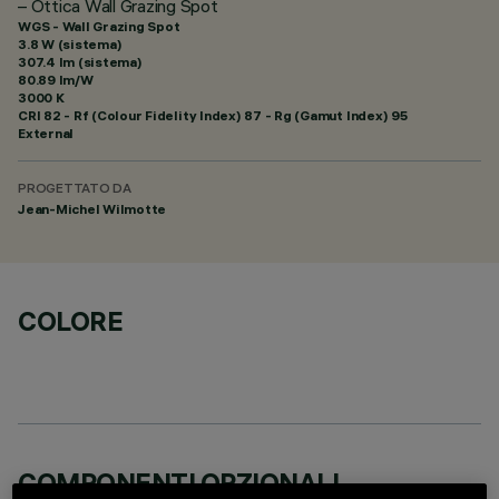
– Ottica Wall Grazing Spot
WGS - Wall Grazing Spot
3.8 W (sistema)
307.4 lm (sistema)
80.89 lm/W
3000 K
CRI
82
- Rf (Colour Fidelity Index) 87 - Rg (Gamut Index) 95
External
PROGETTATO DA
Jean-Michel Wilmotte
COLORE
COMPONENTI OPZIONALI