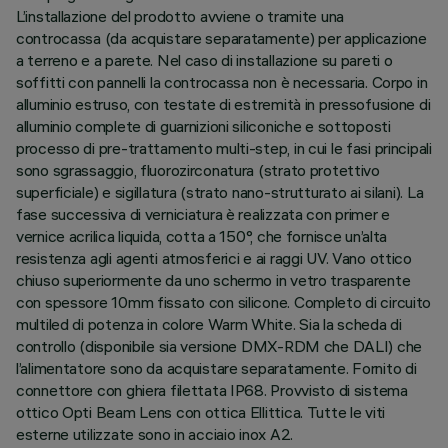
L’installazione del prodotto avviene o tramite una
controcassa (da acquistare separatamente) per applicazione
a terreno e a parete. Nel caso di installazione su pareti o
soffitti con pannelli la controcassa non è necessaria. Corpo in
alluminio estruso, con testate di estremità in pressofusione di
alluminio complete di guarnizioni siliconiche e sottoposti
processo di pre-trattamento multi-step, in cui le fasi principali
sono sgrassaggio, fluorozirconatura (strato protettivo
superficiale) e sigillatura (strato nano-strutturato ai silani). La
fase successiva di verniciatura è realizzata con primer e
vernice acrilica liquida, cotta a 150°, che fornisce un’alta
resistenza agli agenti atmosferici e ai raggi UV. Vano ottico
chiuso superiormente da uno schermo in vetro trasparente
con spessore 10mm fissato con silicone. Completo di circuito
multiled di potenza in colore Warm White. Sia la scheda di
controllo (disponibile sia versione DMX-RDM che DALI) che
l’alimentatore sono da acquistare separatamente. Fornito di
connettore con ghiera filettata IP68. Provvisto di sistema
ottico Opti Beam Lens con ottica Ellittica. Tutte le viti
esterne utilizzate sono in acciaio inox A2.