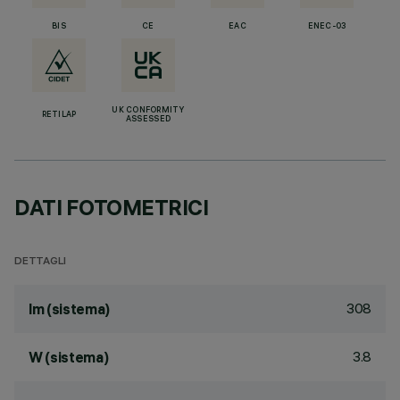
BIS
CE
EAC
ENEC-03
UK CONFORMITY
RETILAP
ASSESSED
DATI FOTOMETRICI
DETTAGLI
308
lm (sistema)
3.8
W (sistema)