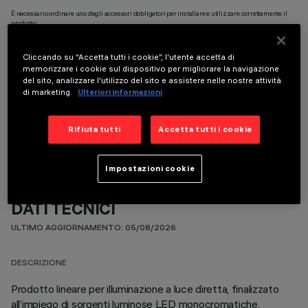
È necessario ordinare uno degli accessori obbligatori per installare e utilizzare correttamente il
prodotto:
Cliccando su “Accetta tutti i cookie”, l'utente accetta di
memorizzare i cookie sul dispositivo per migliorare la navigazione
del sito, analizzare l'utilizzo del sito e assistere nelle nostre attività
di marketing.
Ulteriori informazioni
COMPONENTI OPZIONALI
Rifiuta tutti
Accetta tutti i cookie
Impostazioni cookie
DATI TECNICI
ULTIMO AGGIORNAMENTO: 05/08/2026
DESCRIZIONE
Prodotto lineare per illuminazione a luce diretta, finalizzato
all’impiego di sorgenti luminose LED monocromatiche.