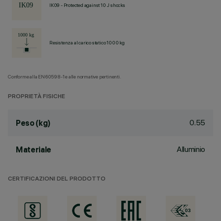
IK09 - Protected against 10 J shocks
Resistenza al carico statico 1000 kg
Conforme alla EN60598-1 e alle normative pertinenti.
PROPRIETÀ FISICHE
0.55
Peso (kg)
Alluminio
Materiale
CERTIFICAZIONI DEL PRODOTTO