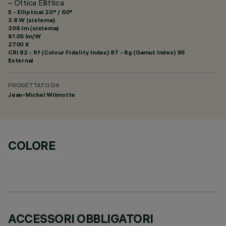
– Ottica Ellittica
E - Elliptical 20° / 60°
3.8 W (sistema)
308 lm (sistema)
81.05 lm/W
2700 K
CRI
82
- Rf (Colour Fidelity Index) 87 - Rg (Gamut Index) 95
External
PROGETTATO DA
Jean-Michel Wilmotte
COLORE
ACCESSORI OBBLIGATORI