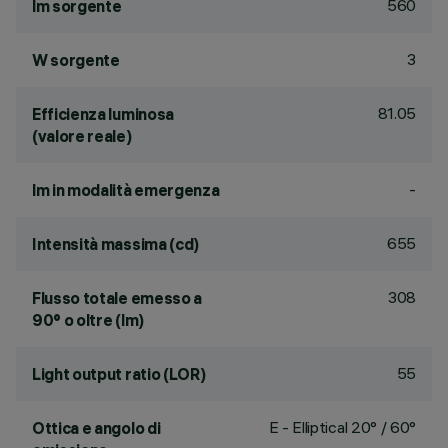
560
lm sorgente
3
W sorgente
81.05
Efficienza luminosa
(valore reale)
-
lm in modalità emergenza
655
Intensità massima (cd)
308
Flusso totale emesso a
90° o oltre (lm)
55
Light output ratio (LOR)
E - Elliptical 20° / 60°
Ottica e angolo di