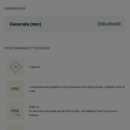
DIMENSIONI
356x39x69
Generale (mm)
PERFORMANCE TECNICHE
Classe III
Completamente protetto contro la penetrazione della polvere, protetto contro le
onde.
IP68 1m
Immersione completa per periodi limitati, non adatto all'uso in piscine o
fontane.