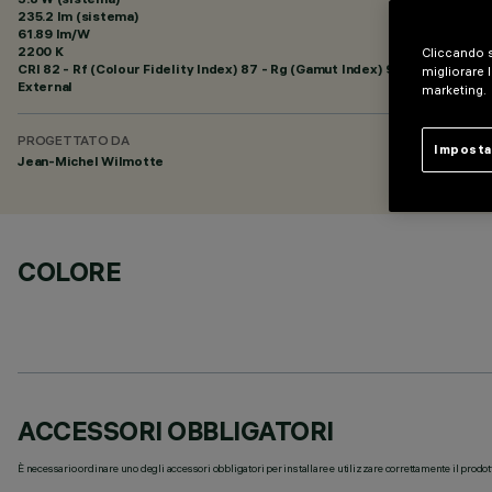
235.2 lm (sistema)
61.89 lm/W
2200 K
Cliccando s
CRI
82
- Rf (Colour Fidelity Index) 87 - Rg (Gamut Index) 97
migliorare l
External
marketing.
PROGETTATO DA
Imposta
Jean-Michel Wilmotte
COLORE
ACCESSORI OBBLIGATORI
È necessario ordinare uno degli accessori obbligatori per installare e utilizzare correttamente il prodot