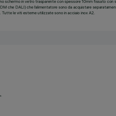
uno schermo in vetro trasparente con spessore 10mm fissato con sil
-RDM che DALI) che l’alimentatore sono da acquistare separatamente
tte le viti esterne utilizzate sono in acciaio inox A2.
e.