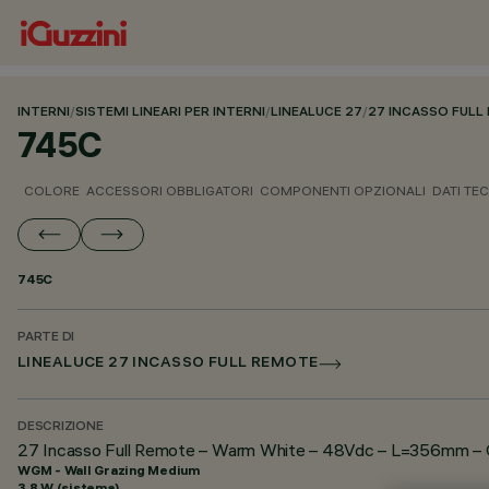
INTERNI
/
SISTEMI LINEARI PER INTERNI
/
LINEALUCE 27
/
27 INCASSO FULL
745C
COLORE
ACCESSORI OBBLIGATORI
COMPONENTI OPZIONALI
DATI TEC
745C
PARTE DI
LINEALUCE 27 INCASSO FULL REMOTE
DESCRIZIONE
27 Incasso Full Remote – Warm White – 48Vdc – L=356mm – O
WGM - Wall Grazing Medium
3.8 W (sistema)