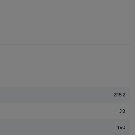
235.2
3.8
490