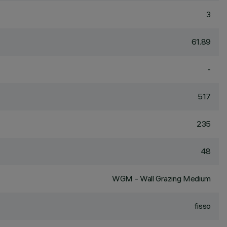
3
61.89
-
517
235
48
WGM - Wall Grazing Medium
fisso