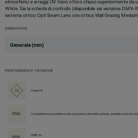
atmosferici e ai raggi UV. Vano ottico chiuso superiormente da 
White. Sia la scheda di controllo (disponibile sia versione DMX
sistema ottico Opti Beam Lens con ottica Wall Grazing Medium. Tu
DIMENSIONI
Generale (mm)
PERFORMANCE TECNICHE
Classe III
Completamente protetto contro la penetrazione della polvere, protetto contro le ond
IP68 1m