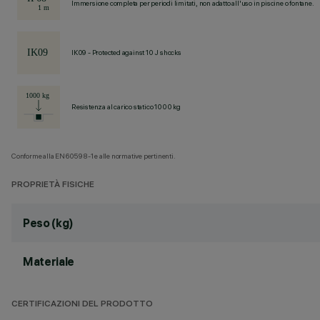
Immersione completa per periodi limitati, non adatto all'uso in piscine o fontane.
IK09 - Protected against 10 J shocks
Resistenza al carico statico 1000 kg
Conforme alla EN60598-1 e alle normative pertinenti.
PROPRIETÀ FISICHE
Peso (kg)
Materiale
CERTIFICAZIONI DEL PRODOTTO