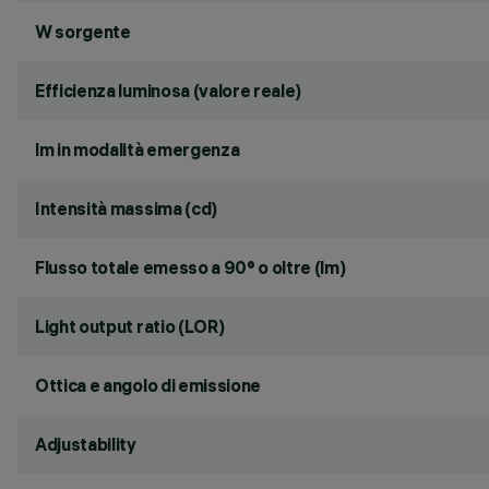
W sorgente
Efficienza luminosa (valore reale)
lm in modalità emergenza
Intensità massima (cd)
Flusso totale emesso a 90° o oltre (lm)
Light output ratio (LOR)
Ottica e angolo di emissione
Adjustability