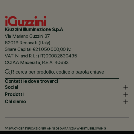
iGuzzini illuminazione S.p.A
Via Mariano Guzzini 37
62019 Recanati (Italy)
Share Capital €21.050.000,00 i.v.
VAT N. and R.I. : (IT)00082630435
CCIAA Macerata, R.E.A. 40632
Contatti e dove trovarci
Social
Prodotti
Chi siamo
PRIVACY
CERTIFICAZIONI
5 ANNI DI GARANZIA
WHISTLEBLOWING