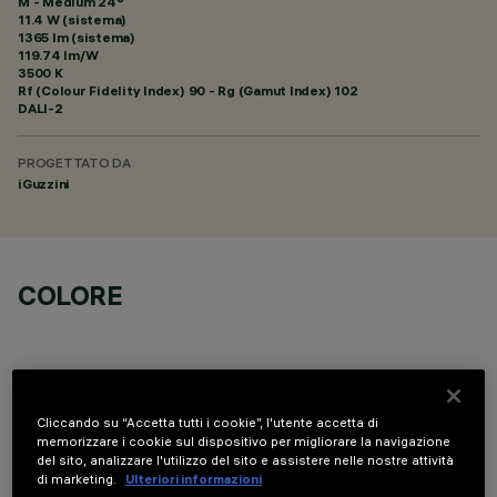
M - Medium 24°
11.4 W (sistema)
1365 lm (sistema)
119.74 lm/W
3500 K
Rf (Colour Fidelity Index) 90 - Rg (Gamut Index) 102
DALI-2
PROGETTATO DA
iGuzzini
COLORE
Cliccando su “Accetta tutti i cookie”, l'utente accetta di
memorizzare i cookie sul dispositivo per migliorare la navigazione
COMPONENTI OPZIONALI
del sito, analizzare l'utilizzo del sito e assistere nelle nostre attività
di marketing.
Ulteriori informazioni