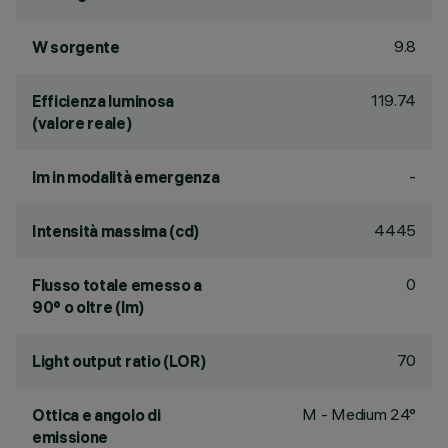
9.8
W sorgente
119.74
Efficienza luminosa
(valore reale)
-
lm in modalità emergenza
4445
Intensità massima (cd)
0
Flusso totale emesso a
90° o oltre (lm)
70
Light output ratio (LOR)
M - Medium 24°
Ottica e angolo di
emissione