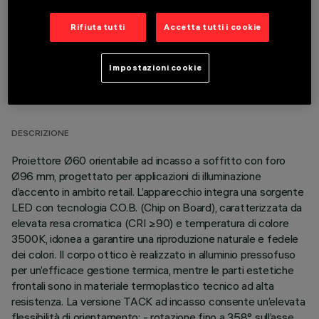
Rifiuta tutti
Accetta tutti i cookie
Impostazioni cookie
DATI TECNICI
ULTIMO AGGIORNAMENTO: 07/08/2026
DESCRIZIONE
Proiettore Ø60 orientabile ad incasso a soffitto con foro
Ø96 mm, progettato per applicazioni di illuminazione
d’accento in ambito retail. L’apparecchio integra una sorgente
LED con tecnologia C.O.B. (Chip on Board), caratterizzata da
elevata resa cromatica (CRI ≥90) e temperatura di colore
3500K, idonea a garantire una riproduzione naturale e fedele
dei colori. Il corpo ottico è realizzato in alluminio pressofuso
per un’efficace gestione termica, mentre le parti estetiche
frontali sono in materiale termoplastico tecnico ad alta
resistenza. La versione TACK ad incasso consente un’elevata
flessibilità di orientamento: - rotazione fino a 358° sull’asse