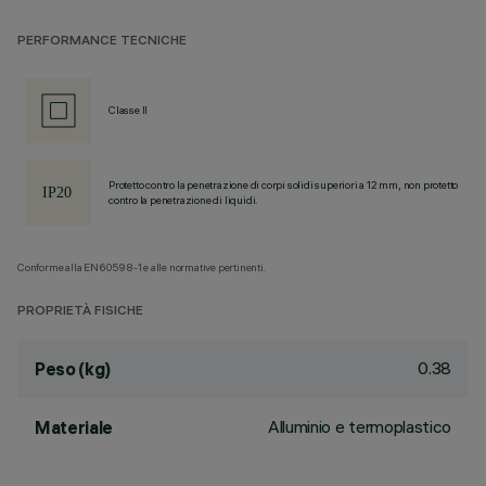
PERFORMANCE TECNICHE
Classe II
Protetto contro la penetrazione di corpi solidi superiori a 12 mm, non protetto
contro la penetrazione di liquidi.
Conforme alla EN60598-1 e alle normative pertinenti.
PROPRIETÀ FISICHE
0.38
Peso (kg)
Alluminio e termoplastico
Materiale