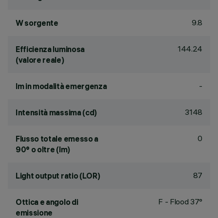
9.8
W sorgente
144.24
Efficienza luminosa
(valore reale)
-
lm in modalità emergenza
3148
Intensità massima (cd)
0
Flusso totale emesso a
90° o oltre (lm)
87
Light output ratio (LOR)
F - Flood 37°
Ottica e angolo di
emissione