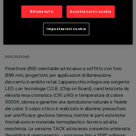
Rifiuta tutti
Accetta tutti i cookie
Impostazioni cookie
DATI TECNICI
ULTIMO AGGIORNAMENTO: 07/08/2026
DESCRIZIONE
Proiettore Ø60 orientabile ad incasso a soffitto con foro
Ø96 mm, progettato per applicazioni di illuminazione
d’accento in ambito retail. L’apparecchio integra una sorgente
LED con tecnologia C.O.B. (Chip on Board), caratterizzata da
elevata resa cromatica (CRI ≥90) e temperatura di colore
3000K, idonea a garantire una riproduzione naturale e fedele
dei colori. Il corpo ottico è realizzato in alluminio pressofuso
per un’efficace gestione termica, mentre le parti estetiche
frontali sono in materiale termoplastico tecnico ad alta
resistenza. La versione TACK ad incasso consente un’elevata
flessibilità di orientamento: - rotazione fino a 358° sull’asse