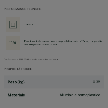
PERFORMANCE TECNICHE
Classe II
Protetto contro la penetrazione di corpi solidi superiori a 12 mm, non protetto
contro la penetrazione di liquidi.
Conforme alla EN60598-1 e alle normative pertinenti.
PROPRIETÀ FISICHE
0.38
Peso (kg)
Alluminio e termoplastico
Materiale