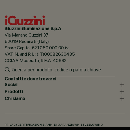
iGuzzini illuminazione S.p.A
Via Mariano Guzzini 37
62019 Recanati (Italy)
Share Capital €21.050.000,00 i.v.
VAT N. and R.I. : (IT)00082630435
CCIAA Macerata, R.E.A. 40632
Contatti e dove trovarci
Social
Prodotti
Chi siamo
PRIVACY
CERTIFICAZIONI
5 ANNI DI GARANZIA
WHISTLEBLOWING