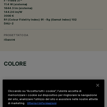
F - Flood 37°
11.4 W (sistema)
1644.3 lm (sistema)
144.24 lm/W
3000 K
Rf (Colour Fidelity Index) 91 - Rg (Gamut Index) 102
DALI-2
PROGETTATO DA
iGuzzini
COLORE
Cliccando su “Accetta tutti i cookie”, l'utente accetta di
memorizzare i cookie sul dispositivo per migliorare la navigazione
COMPONENTI OPZIONALI
del sito, analizzare l'utilizzo del sito e assistere nelle nostre attività
di marketing.
Ulteriori informazioni