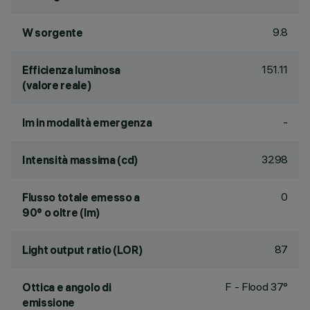
9.8
W sorgente
151.11
Efficienza luminosa
(valore reale)
-
lm in modalità emergenza
3298
Intensità massima (cd)
0
Flusso totale emesso a
90° o oltre (lm)
87
Light output ratio (LOR)
F - Flood 37°
Ottica e angolo di
emissione