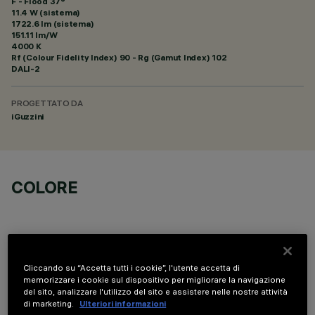
F - Flood 37°
11.4 W (sistema)
1722.6 lm (sistema)
151.11 lm/W
4000 K
Rf (Colour Fidelity Index) 90 - Rg (Gamut Index) 102
DALI-2
PROGETTATO DA
iGuzzini
COLORE
Cliccando su “Accetta tutti i cookie”, l'utente accetta di
memorizzare i cookie sul dispositivo per migliorare la navigazione
COMPONENTI OPZIONALI
del sito, analizzare l'utilizzo del sito e assistere nelle nostre attività
di marketing.
Ulteriori informazioni