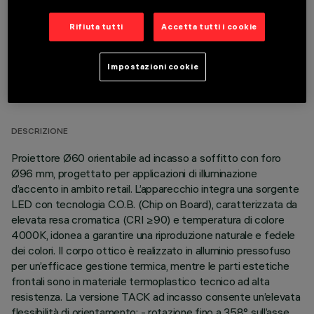
Rifiuta tutti
Accetta tutti i cookie
Impostazioni cookie
DATI TECNICI
ULTIMO AGGIORNAMENTO: 07/08/2026
DESCRIZIONE
Proiettore Ø60 orientabile ad incasso a soffitto con foro
Ø96 mm, progettato per applicazioni di illuminazione
d’accento in ambito retail. L’apparecchio integra una sorgente
LED con tecnologia C.O.B. (Chip on Board), caratterizzata da
elevata resa cromatica (CRI ≥90) e temperatura di colore
4000K, idonea a garantire una riproduzione naturale e fedele
dei colori. Il corpo ottico è realizzato in alluminio pressofuso
per un’efficace gestione termica, mentre le parti estetiche
frontali sono in materiale termoplastico tecnico ad alta
resistenza. La versione TACK ad incasso consente un’elevata
flessibilità di orientamento: - rotazione fino a 358° sull’asse