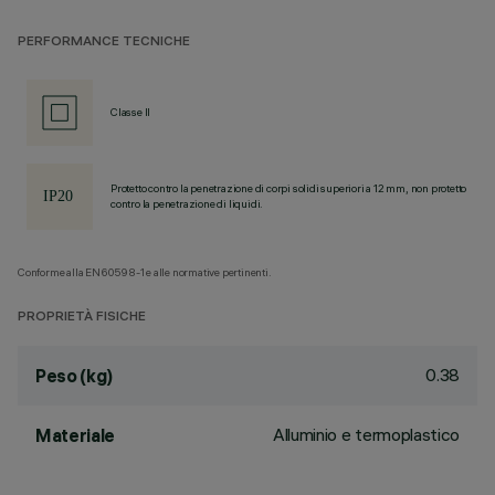
PERFORMANCE TECNICHE
Classe II
Protetto contro la penetrazione di corpi solidi superiori a 12 mm, non protetto
contro la penetrazione di liquidi.
Conforme alla EN60598-1 e alle normative pertinenti.
PROPRIETÀ FISICHE
0.38
Peso (kg)
Alluminio e termoplastico
Materiale