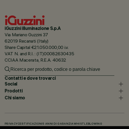
iGuzzini illuminazione S.p.A
Via Mariano Guzzini 37
62019 Recanati (Italy)
Share Capital €21.050.000,00 i.v.
VAT N. and R.I. : (IT)00082630435
CCIAA Macerata, R.E.A. 40632
Contatti e dove trovarci
Social
Prodotti
Chi siamo
PRIVACY
CERTIFICAZIONI
5 ANNI DI GARANZIA
WHISTLEBLOWING