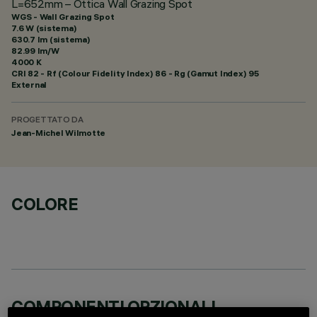
L=652mm – Ottica Wall Grazing Spot
WGS - Wall Grazing Spot
7.6 W (sistema)
630.7 lm (sistema)
82.99 lm/W
4000 K
CRI
82
- Rf (Colour Fidelity Index) 86 - Rg (Gamut Index) 95
External
PROGETTATO DA
Jean-Michel Wilmotte
COLORE
COMPONENTI OPZIONALI