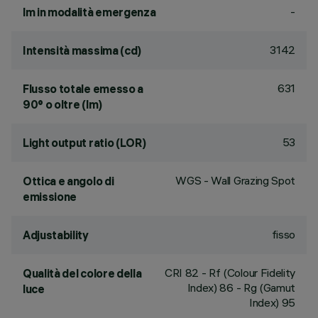
-
lm in modalità emergenza
3142
Intensità massima (cd)
631
Flusso totale emesso a
90° o oltre (lm)
53
Light output ratio (LOR)
WGS - Wall Grazing Spot
Ottica e angolo di
emissione
fisso
Adjustability
CRI
82
- Rf (Colour Fidelity
Qualità del colore della
Index) 86 - Rg (Gamut
luce
Index) 95