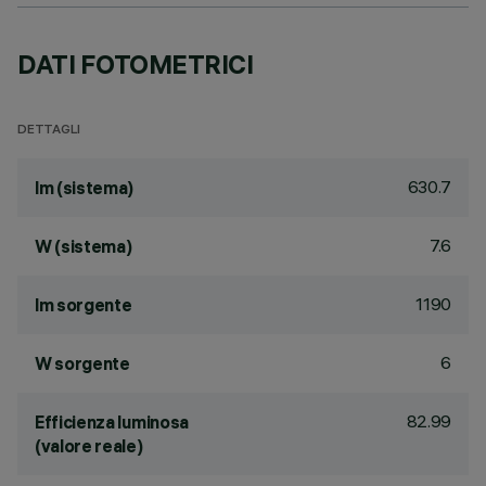
DATI FOTOMETRICI
DETTAGLI
630.7
lm (sistema)
7.6
W (sistema)
1190
lm sorgente
6
W sorgente
82.99
Efficienza luminosa
(valore reale)