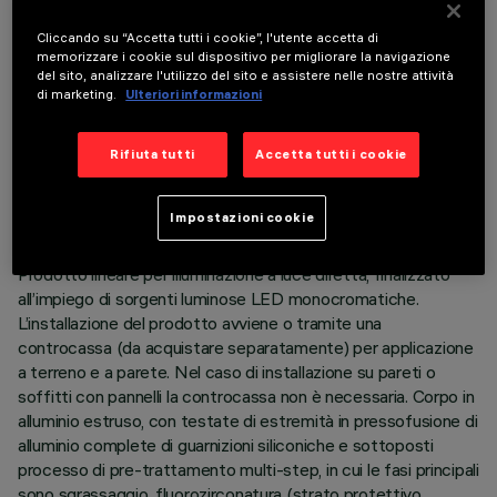
Cliccando su “Accetta tutti i cookie”, l'utente accetta di
memorizzare i cookie sul dispositivo per migliorare la navigazione
del sito, analizzare l'utilizzo del sito e assistere nelle nostre attività
di marketing.
Ulteriori informazioni
DATI TECNICI
Rifiuta tutti
Accetta tutti i cookie
ULTIMO AGGIORNAMENTO: 05/08/2026
Impostazioni cookie
DESCRIZIONE
Prodotto lineare per illuminazione a luce diretta, finalizzato
all’impiego di sorgenti luminose LED monocromatiche.
L’installazione del prodotto avviene o tramite una
controcassa (da acquistare separatamente) per applicazione
a terreno e a parete. Nel caso di installazione su pareti o
soffitti con pannelli la controcassa non è necessaria. Corpo in
alluminio estruso, con testate di estremità in pressofusione di
alluminio complete di guarnizioni siliconiche e sottoposti
processo di pre-trattamento multi-step, in cui le fasi principali
sono sgrassaggio, fluorozirconatura (strato protettivo