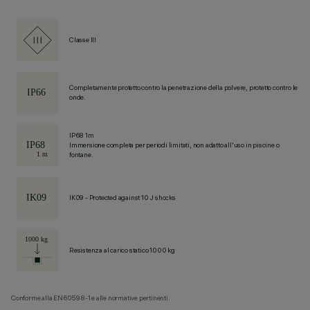
Classe III
Completamente protetto contro la penetrazione della polvere, protetto contro le
onde.
IP68 1m
Immersione completa per periodi limitati, non adatto all'uso in piscine o
fontane.
IK09 - Protected against 10 J shocks
Resistenza al carico statico 1000 kg
Conforme alla EN60598-1 e alle normative pertinenti.