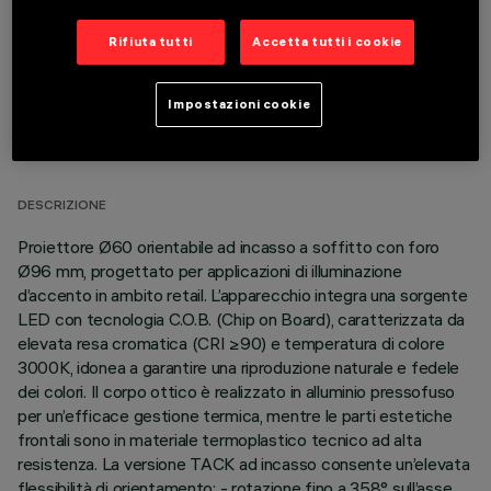
Rifiuta tutti
Accetta tutti i cookie
Impostazioni cookie
DATI TECNICI
ULTIMO AGGIORNAMENTO: 05/08/2026
DESCRIZIONE
Proiettore Ø60 orientabile ad incasso a soffitto con foro
Ø96 mm, progettato per applicazioni di illuminazione
d’accento in ambito retail. L’apparecchio integra una sorgente
LED con tecnologia C.O.B. (Chip on Board), caratterizzata da
elevata resa cromatica (CRI ≥90) e temperatura di colore
3000K, idonea a garantire una riproduzione naturale e fedele
dei colori. Il corpo ottico è realizzato in alluminio pressofuso
per un’efficace gestione termica, mentre le parti estetiche
frontali sono in materiale termoplastico tecnico ad alta
resistenza. La versione TACK ad incasso consente un’elevata
flessibilità di orientamento: - rotazione fino a 358° sull’asse