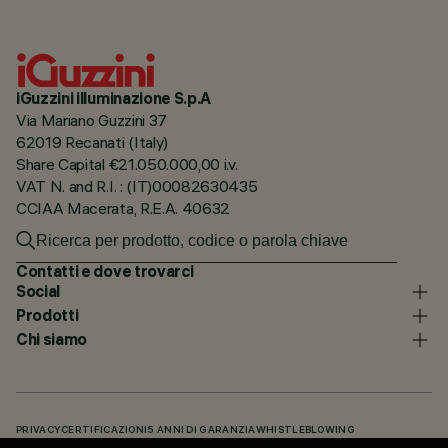
iGuzzini illuminazione S.p.A
Via Mariano Guzzini 37
62019 Recanati (Italy)
Share Capital €21.050.000,00 i.v.
VAT N. and R.I. : (IT)00082630435
CCIAA Macerata, R.E.A. 40632
Contatti e dove trovarci
Social
Prodotti
Chi siamo
PRIVACY
CERTIFICAZIONI
5 ANNI DI GARANZIA
WHISTLEBLOWING