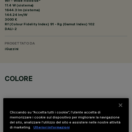
WF - Wide Flood 58°
11.4 W (sistema)
1644.3 lm (sistema)
144.24 lm/W
3000 K
Rf (Colour Fidelity Index) 91 - Rg (Gamut Index) 102
DALI-2
PROGETTATO DA
iGuzzini
COLORE
Cliccando su “Accetta tutti i cookie”, l'utente accetta di
memorizzare i cookie sul dispositivo per migliorare la navigazione
COMPONENTI OPZIONALI
del sito, analizzare l'utilizzo del sito e assistere nelle nostre attività
di marketing.
Ulteriori informazioni