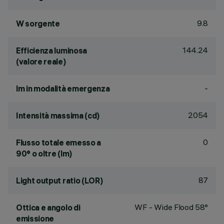
9.8
W sorgente
144.24
Efficienza luminosa
(valore reale)
-
lm in modalità emergenza
2054
Intensità massima (cd)
0
Flusso totale emesso a
90° o oltre (lm)
87
Light output ratio (LOR)
WF - Wide Flood 58°
Ottica e angolo di
emissione