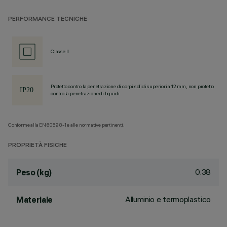
PERFORMANCE TECNICHE
Classe II
Protetto contro la penetrazione di corpi solidi superiori a 12 mm, non protetto
contro la penetrazione di liquidi.
Conforme alla EN60598-1 e alle normative pertinenti.
PROPRIETÀ FISICHE
0.38
Peso (kg)
Alluminio e termoplastico
Materiale