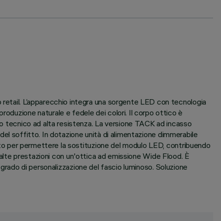
o retail. L’apparecchio integra una sorgente LED con tecnologia
oduzione naturale e fedele dei colori. Il corpo ottico è
ico tecnico ad alta resistenza. La versione TACK ad incasso
o del soffitto. In dotazione unità di alimentazione dimmerabile
ttato per permettere la sostituzione del modulo LED, contribuendo
o ad alte prestazioni con un'ottica ad emissione Wide Flood. È
ato grado di personalizzazione del fascio luminoso. Soluzione