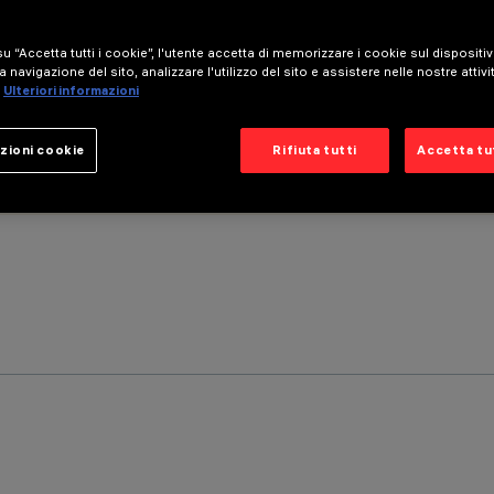
u “Accetta tutti i cookie”, l'utente accetta di memorizzare i cookie sul dispositi
a navigazione del sito, analizzare l'utilizzo del sito e assistere nelle nostre attivi
Ulteriori informazioni
zioni cookie
Rifiuta tutti
Accetta tut