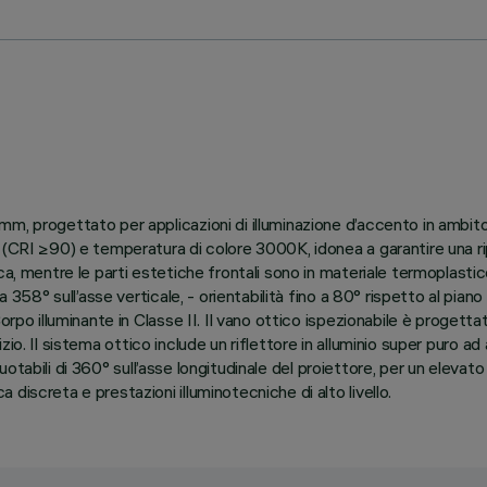
m, progettato per applicazioni di illuminazione d’accento in ambit
(CRI ≥90) e temperatura di colore 3000K, idonea a garantire una ripr
ca, mentre le parti estetiche frontali sono in materiale termoplast
a 358° sull’asse verticale, - orientabilità fino a 80° rispetto al pian
Corpo illuminante in Classe II. Il vano ottico ispezionabile è proge
ercizio. Il sistema ottico include un riflettore in alluminio super pur
i ruotabili di 360° sull’asse longitudinale del proiettore, per un elev
discreta e prestazioni illuminotecniche di alto livello.