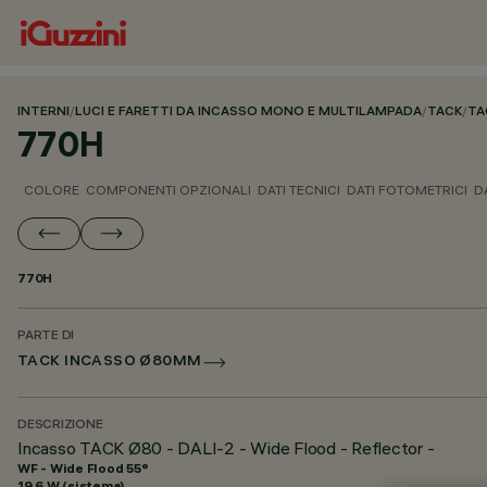
INTERNI
/
LUCI E FARETTI DA INCASSO MONO E MULTILAMPADA
/
TACK
/
TA
770H
COLORE
COMPONENTI OPZIONALI
DATI TECNICI
DATI FOTOMETRICI
D
770H
PARTE DI
TACK INCASSO Ø80MM
DESCRIZIONE
Incasso TACK Ø80 - DALI-2 - Wide Flood - Reflector -
WF - Wide Flood 55°
19.6 W (sistema)