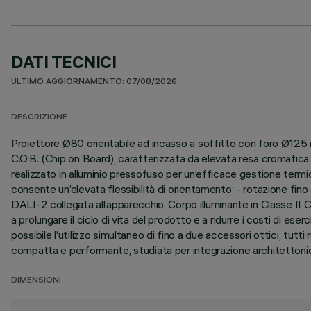
DATI TECNICI
ULTIMO AGGIORNAMENTO: 07/08/2026
DESCRIZIONE
Proiettore Ø80 orientabile ad incasso a soffitto con foro Ø125 m
C.O.B. (Chip on Board), caratterizzata da elevata resa cromatica 
realizzato in alluminio pressofuso per un’efficace gestione termi
consente un’elevata flessibilità di orientamento: - rotazione fino 
DALI-2 collegata all’apparecchio. Corpo illuminante in Classe II 
a prolungare il ciclo di vita del prodotto e a ridurre i costi di es
possibile l’utilizzo simultaneo di fino a due accessori ottici, tutt
compatta e performante, studiata per integrazione architettonica 
DIMENSIONI