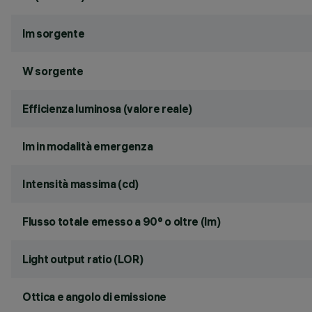
lm sorgente
W sorgente
Efficienza luminosa (valore reale)
lm in modalità emergenza
Intensità massima (cd)
Flusso totale emesso a 90° o oltre (lm)
Light output ratio (LOR)
Ottica e angolo di emissione