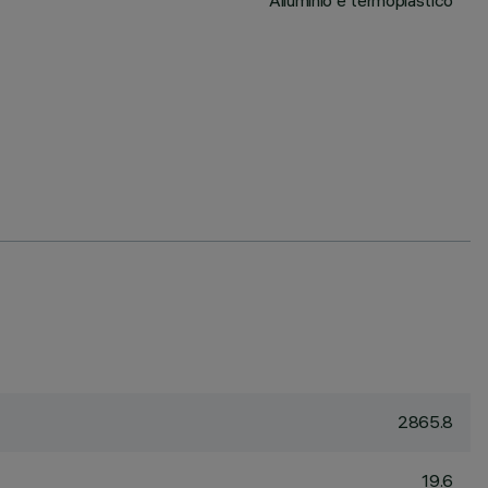
Alluminio e termoplastico
2865.8
19.6