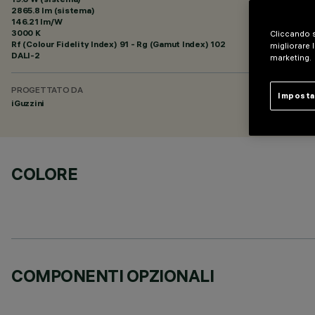
2865.8 lm (sistema)
146.21 lm/W
3000 K
Cliccando s
Rf (Colour Fidelity Index) 91 - Rg (Gamut Index) 102
migliorare l
DALI-2
marketing.
PROGETTATO DA
Imposta
iGuzzini
COLORE
COMPONENTI OPZIONALI