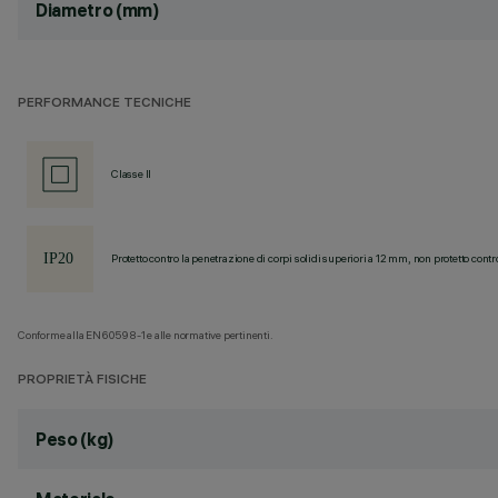
Diametro (mm)
PERFORMANCE TECNICHE
Classe II
Protetto contro la penetrazione di corpi solidi superiori a 12 mm, non protetto contr
Conforme alla EN60598-1 e alle normative pertinenti.
PROPRIETÀ FISICHE
Peso (kg)