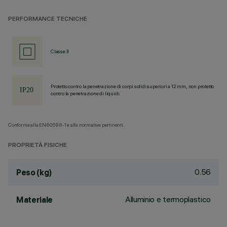
PERFORMANCE TECNICHE
Classe II
Protetto contro la penetrazione di corpi solidi superiori a 12 mm, non protetto
contro la penetrazione di liquidi.
Conforme alla EN60598-1 e alle normative pertinenti.
PROPRIETÀ FISICHE
0.56
Peso (kg)
Alluminio e termoplastico
Materiale