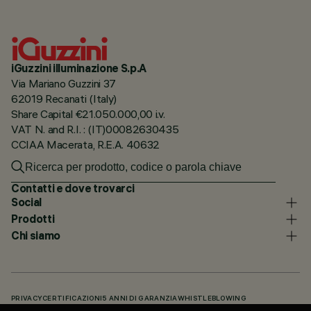
iGuzzini illuminazione S.p.A
Via Mariano Guzzini 37
62019 Recanati (Italy)
Share Capital €21.050.000,00 i.v.
VAT N. and R.I. : (IT)00082630435
CCIAA Macerata, R.E.A. 40632
Contatti e dove trovarci
Social
Prodotti
Chi siamo
PRIVACY
CERTIFICAZIONI
5 ANNI DI GARANZIA
WHISTLEBLOWING