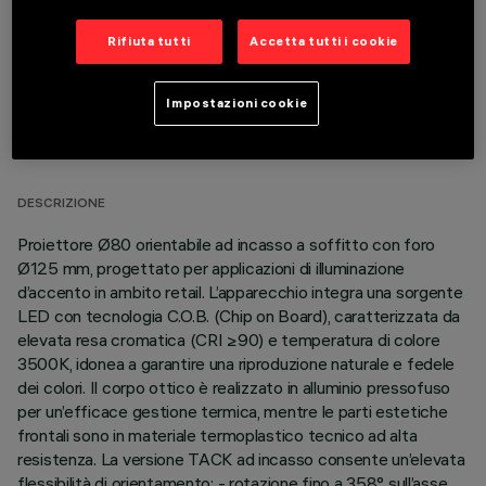
Rifiuta tutti
Accetta tutti i cookie
Impostazioni cookie
DATI TECNICI
ULTIMO AGGIORNAMENTO: 07/08/2026
DESCRIZIONE
Proiettore Ø80 orientabile ad incasso a soffitto con foro
Ø125 mm, progettato per applicazioni di illuminazione
d’accento in ambito retail. L’apparecchio integra una sorgente
LED con tecnologia C.O.B. (Chip on Board), caratterizzata da
elevata resa cromatica (CRI ≥90) e temperatura di colore
3500K, idonea a garantire una riproduzione naturale e fedele
dei colori. Il corpo ottico è realizzato in alluminio pressofuso
per un’efficace gestione termica, mentre le parti estetiche
frontali sono in materiale termoplastico tecnico ad alta
resistenza. La versione TACK ad incasso consente un’elevata
flessibilità di orientamento: - rotazione fino a 358° sull’asse