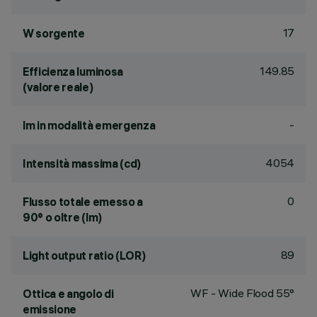
17
W sorgente
149.85
Efficienza luminosa
(valore reale)
-
lm in modalità emergenza
4054
Intensità massima (cd)
0
Flusso totale emesso a
90° o oltre (lm)
89
Light output ratio (LOR)
WF - Wide Flood 55°
Ottica e angolo di
emissione