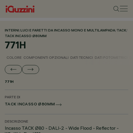
INTERNI
/
LUCI E FARETTI DA INCASSO MONO E MULTILAMPADA
/
TACK
/
TACK INCASSO Ø80MM
771H
COLORE
COMPONENTI OPZIONALI
DATI TECNICI
DATI FOTOMETRICI
D
771H
PARTE DI
TACK INCASSO Ø80MM
DESCRIZIONE
Incasso TACK Ø80 - DALI-2 - Wide Flood - Reflector -