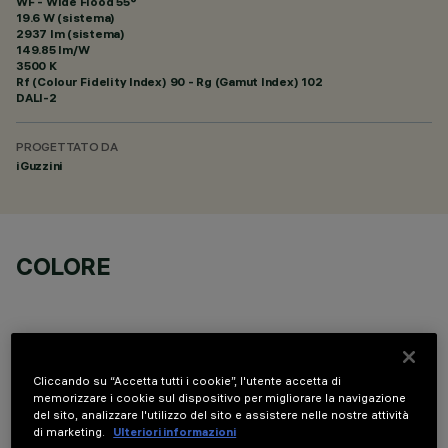
WF - Wide Flood 55°
19.6 W (sistema)
2937 lm (sistema)
149.85 lm/W
3500 K
Rf (Colour Fidelity Index) 90 - Rg (Gamut Index) 102
DALI-2
PROGETTATO DA
iGuzzini
COLORE
Cliccando su “Accetta tutti i cookie”, l'utente accetta di
memorizzare i cookie sul dispositivo per migliorare la navigazione
COMPONENTI OPZIONALI
del sito, analizzare l'utilizzo del sito e assistere nelle nostre attività
di marketing.
Ulteriori informazioni