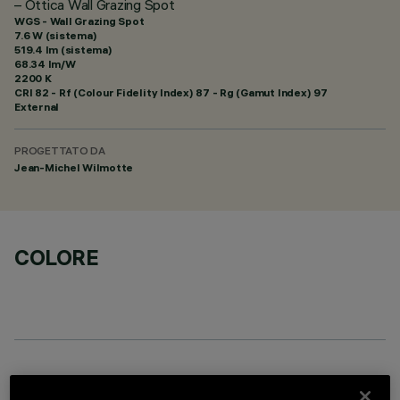
– Ottica Wall Grazing Spot
WGS - Wall Grazing Spot
7.6 W (sistema)
519.4 lm (sistema)
68.34 lm/W
2200 K
CRI
82
- Rf (Colour Fidelity Index) 87 - Rg (Gamut Index) 97
External
PROGETTATO DA
Jean-Michel Wilmotte
COLORE
COMPONENTI OPZIONALI