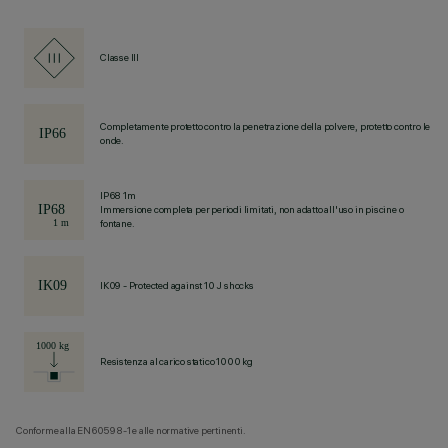
Classe III
Completamente protetto contro la penetrazione della polvere, protetto contro le
onde.
IP68 1m
Immersione completa per periodi limitati, non adatto all'uso in piscine o
fontane.
IK09 - Protected against 10 J shocks
Resistenza al carico statico 1000 kg
Conforme alla EN60598-1 e alle normative pertinenti.