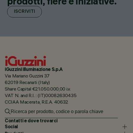
prodotti, fiere e iniziative.
ISCRIVITI
iGuzzini illuminazione S.p.A
Via Mariano Guzzini 37
62019 Recanati (Italy)
Share Capital €21.050.000,00 i.v.
VAT N. and R.I. : (IT)00082630435
CCIAA Macerata, R.E.A. 40632
Contatti e dove trovarci
Social