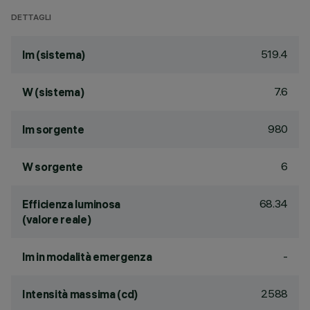
DETTAGLI
519.4
lm (sistema)
7.6
W (sistema)
980
lm sorgente
6
W sorgente
68.34
Efficienza luminosa
(valore reale)
-
lm in modalità emergenza
2588
Intensità massima (cd)