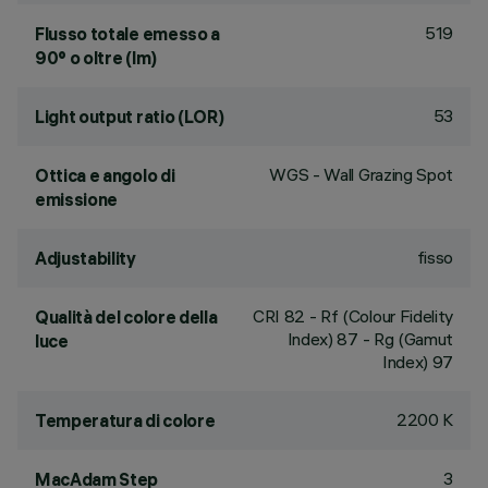
519
Flusso totale emesso a
90° o oltre (lm)
53
Light output ratio (LOR)
WGS - Wall Grazing Spot
Ottica e angolo di
emissione
fisso
Adjustability
CRI
82
- Rf (Colour Fidelity
Qualità del colore della
Index) 87 - Rg (Gamut
luce
Index) 97
2200 K
Temperatura di colore
3
MacAdam Step