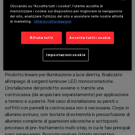
Cliccando su “Accetta tutti i cookie”, l'utente accetta di
memorizzare i cookie sul dispositivo per migliorare la navigazione
del sito, analizzare l'utilizzo del sito e assistere nelle nostre attività
di marketing.
Ulteriori informazioni
DATI TECNICI
Rifiuta tutti
Accetta tutti i cookie
ULTIMO AGGIORNAMENTO: 01/08/2026
Impostazioni cookie
DESCRIZIONE
Prodotto lineare per illuminazione a luce diretta, finalizzato
all’impiego di sorgenti luminose LED monocromatiche.
L’installazione del prodotto avviene o tramite una
controcassa (da acquistare separatamente) per applicazione
a terreno e a parete. Nel caso di installazione su pareti o
soffitti con pannelli la controcassa non è necessaria. Corpo in
alluminio estruso, con testate di estremità in pressofusione di
alluminio complete di guarnizioni siliconiche e sottoposti
processo di pre-trattamento multi-step, in cui le fasi principali
sono sgrassaggio, fluorozirconatura (strato protettivo