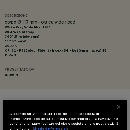
DESCRIZIONE
corpo Ø 117 mm - ottica wide flood
VWF - Very Wide Flood 52°
28.3 W (sistema)
3904.5 lm (sistema)
137.97 lm/W
3000 K
CRI
82
- Rf (Colour Fidelity Index) 84 - Rg (Gamut Index) 95
On/off
PROGETTATO DA
iGuzzini
COLORE
Cliccando su “Accetta tutti i cookie”, l'utente accetta di
memorizzare i cookie sul dispositivo per migliorare la navigazione
del sito, analizzare l'utilizzo del sito e assistere nelle nostre attività
di marketing.
Ulteriori informazioni