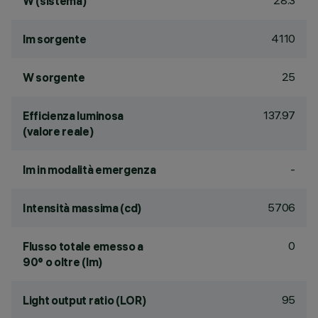
28.3
W (sistema)
4110
lm sorgente
25
W sorgente
137.97
Efficienza luminosa
(valore reale)
-
lm in modalità emergenza
5706
Intensità massima (cd)
0
Flusso totale emesso a
90° o oltre (lm)
95
Light output ratio (LOR)