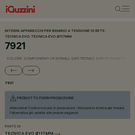
INTERNI
/
APPARECCHI PER BINARIO A TENSIONE DI RETE
/
TECNICA EVO
/
TECNICA EVO Ø117MM
7921
COLORE
COMPONENTI OPZIONALI
DATI TECNICI
DATI FOTOMETRICI
D
7921
PRODOTTO FUORI PRODUZIONE
Attenzione! Codice non più in produzione. Utilizzare la ricerca per trovare
l'alternativa più adatta alle proprie esigenze.
PARTE DI
TECNICA EVO Ø117MM