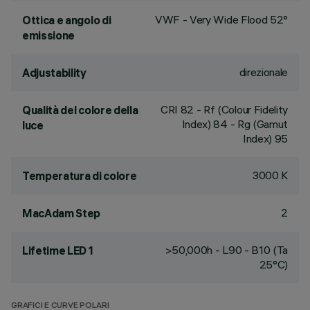
VWF - Very Wide Flood 52°
Ottica e angolo di
emissione
direzionale
Adjustability
CRI
82
- Rf (Colour Fidelity
Qualità del colore della
Index) 84 - Rg (Gamut
luce
Index) 95
3000 K
Temperatura di colore
2
MacAdam Step
>50,000h - L90 - B10 (Ta
Lifetime LED 1
25°C)
GRAFICI E CURVE POLARI