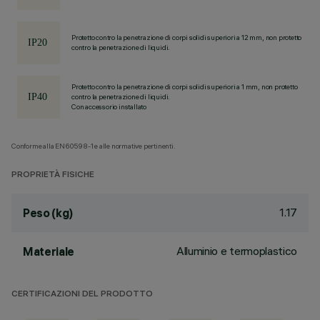
Protetto contro la penetrazione di corpi solidi superiori a 12 mm, non protetto
contro la penetrazione di liquidi.
Protetto contro la penetrazione di corpi solidi superiori a 1 mm, non protetto
contro la penetrazione di liquidi.
Con accessorio installato
Conforme alla EN60598-1 e alle normative pertinenti.
PROPRIETÀ FISICHE
1.17
Peso (kg)
Alluminio e termoplastico
Materiale
CERTIFICAZIONI DEL PRODOTTO