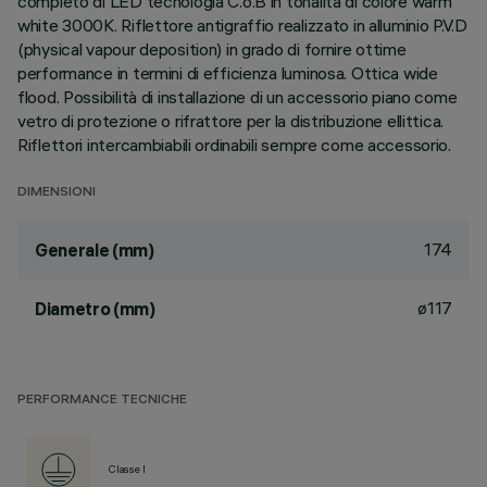
completo di LED tecnologia C.o.B in tonalità di colore warm
white 3000K. Riflettore antigraffio realizzato in alluminio P.V.D
(physical vapour deposition) in grado di fornire ottime
performance in termini di efficienza luminosa. Ottica wide
flood. Possibilità di installazione di un accessorio piano come
vetro di protezione o rifrattore per la distribuzione ellittica.
Riflettori intercambiabili ordinabili sempre come accessorio.
DIMENSIONI
174
Generale (mm)
ø117
Diametro (mm)
PERFORMANCE TECNICHE
Classe I