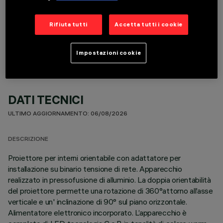
COMPONENTI OPZIONALI
Rifiuta tutti
Accetta tutti i cookie
Impostazioni cookie
DATI TECNICI
ULTIMO AGGIORNAMENTO: 06/08/2026
DESCRIZIONE
Proiettore per interni orientabile con adattatore per
installazione su binario tensione di rete. Apparecchio
realizzato in pressofusione di alluminio. La doppia orientabilità
del proiettore permette una rotazione di 360°attorno all’asse
verticale e un' inclinazione di 90° sul piano orizzontale.
Alimentatore elettronico incorporato. L’apparecchio è