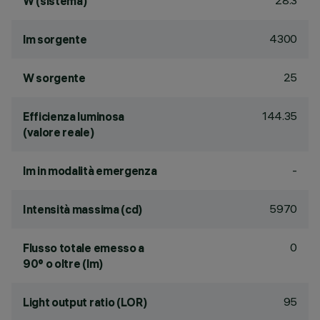
28.3
W (sistema)
4300
lm sorgente
25
W sorgente
144.35
Efficienza luminosa
(valore reale)
-
lm in modalità emergenza
5970
Intensità massima (cd)
0
Flusso totale emesso a
90° o oltre (lm)
95
Light output ratio (LOR)