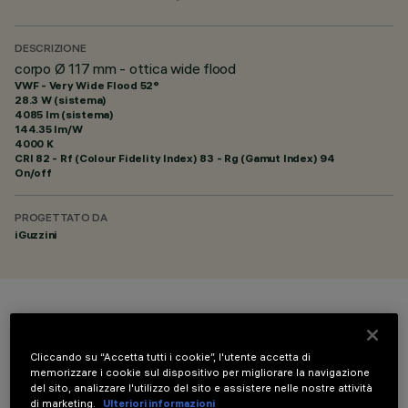
DESCRIZIONE
corpo Ø 117 mm - ottica wide flood
VWF - Very Wide Flood 52°
28.3 W (sistema)
4085 lm (sistema)
144.35 lm/W
4000 K
CRI
82
- Rf (Colour Fidelity Index) 83 - Rg (Gamut Index) 94
On/off
PROGETTATO DA
iGuzzini
COLORE
Cliccando su “Accetta tutti i cookie”, l'utente accetta di
memorizzare i cookie sul dispositivo per migliorare la navigazione
del sito, analizzare l'utilizzo del sito e assistere nelle nostre attività
di marketing.
Ulteriori informazioni