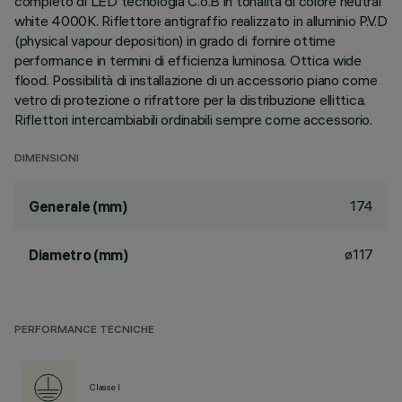
completo di LED tecnologia C.o.B in tonalità di colore neutral
white 4000K. Riflettore antigraffio realizzato in alluminio P.V.D
(physical vapour deposition) in grado di fornire ottime
performance in termini di efficienza luminosa. Ottica wide
flood. Possibilità di installazione di un accessorio piano come
vetro di protezione o rifrattore per la distribuzione ellittica.
Riflettori intercambiabili ordinabili sempre come accessorio.
DIMENSIONI
174
Generale (mm)
ø117
Diametro (mm)
PERFORMANCE TECNICHE
Classe I