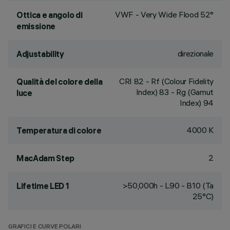
VWF - Very Wide Flood 52°
Ottica e angolo di
emissione
direzionale
Adjustability
CRI
82
- Rf (Colour Fidelity
Qualità del colore della
Index) 83 - Rg (Gamut
luce
Index) 94
4000 K
Temperatura di colore
2
MacAdam Step
>50,000h - L90 - B10 (Ta
Lifetime LED 1
25°C)
GRAFICI E CURVE POLARI