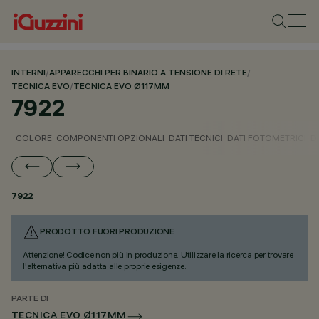
INTERNI
/
APPARECCHI PER BINARIO A TENSIONE DI RETE
/
TECNICA EVO
/
TECNICA EVO Ø117MM
7922
COLORE
COMPONENTI OPZIONALI
DATI TECNICI
DATI FOTOMETRICI
D
7922
PRODOTTO FUORI PRODUZIONE
Attenzione! Codice non più in produzione. Utilizzare la ricerca per trovare
l'alternativa più adatta alle proprie esigenze.
PARTE DI
TECNICA EVO Ø117MM