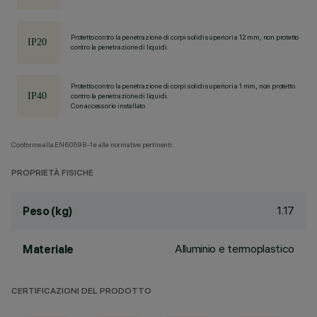
Protetto contro la penetrazione di corpi solidi superiori a 12 mm, non protetto
contro la penetrazione di liquidi.
Protetto contro la penetrazione di corpi solidi superiori a 1 mm, non protetto
contro la penetrazione di liquidi.
Con accessorio installato
Conforme alla EN60598-1 e alle normative pertinenti.
PROPRIETÀ FISICHE
1.17
Peso (kg)
Alluminio e termoplastico
Materiale
CERTIFICAZIONI DEL PRODOTTO