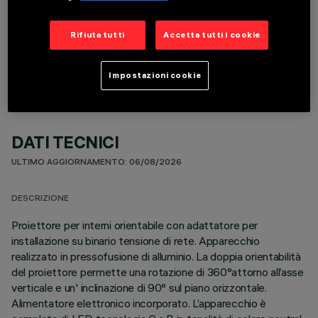
COMPONENTI OPZIONALI
Rifiuta tutti
Accetta tutti i cookie
Impostazioni cookie
DATI TECNICI
ULTIMO AGGIORNAMENTO: 06/08/2026
DESCRIZIONE
Proiettore per interni orientabile con adattatore per
installazione su binario tensione di rete. Apparecchio
realizzato in pressofusione di alluminio. La doppia orientabilità
del proiettore permette una rotazione di 360°attorno all’asse
verticale e un' inclinazione di 90° sul piano orizzontale.
Alimentatore elettronico incorporato. L’apparecchio è