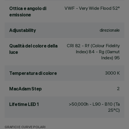
VWF - Very Wide Flood 52°
Ottica e angolo di
emissione
direzionale
Adjustability
CRI
82
- Rf (Colour Fidelity
Qualità del colore della
Index) 84 - Rg (Gamut
luce
Index) 95
3000 K
Temperatura di colore
2
MacAdam Step
>50,000h - L90 - B10 (Ta
Lifetime LED 1
25°C)
GRAFICI E CURVE POLARI