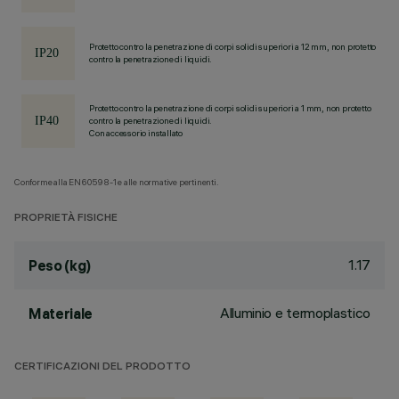
Protetto contro la penetrazione di corpi solidi superiori a 12 mm, non protetto
contro la penetrazione di liquidi.
Protetto contro la penetrazione di corpi solidi superiori a 1 mm, non protetto
contro la penetrazione di liquidi.
Con accessorio installato
Conforme alla EN60598-1 e alle normative pertinenti.
PROPRIETÀ FISICHE
1.17
Peso (kg)
Alluminio e termoplastico
Materiale
CERTIFICAZIONI DEL PRODOTTO