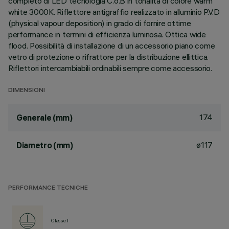
completo di LED tecnologia C.o.B in tonalità di colore warm
white 3000K. Riflettore antigraffio realizzato in alluminio P.V.D
(physical vapour deposition) in grado di fornire ottime
performance in termini di efficienza luminosa. Ottica wide
flood. Possibilità di installazione di un accessorio piano come
vetro di protezione o rifrattore per la distribuzione ellittica.
Riflettori intercambiabili ordinabili sempre come accessorio.
DIMENSIONI
174
Generale (mm)
ø117
Diametro (mm)
PERFORMANCE TECNICHE
Classe I