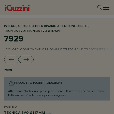
INTERNI
/
APPARECCHI PER BINARIO A TENSIONE DI RETE
/
TECNICA EVO
/
TECNICA EVO Ø117MM
7929
COLORE
COMPONENTI OPZIONALI
DATI TECNICI
DATI FOTOMETRICI
D
7929
PRODOTTO FUORI PRODUZIONE
Attenzione! Codice non più in produzione. Utilizzare la ricerca per trovare
l'alternativa più adatta alle proprie esigenze.
PARTE DI
TECNICA EVO Ø117MM