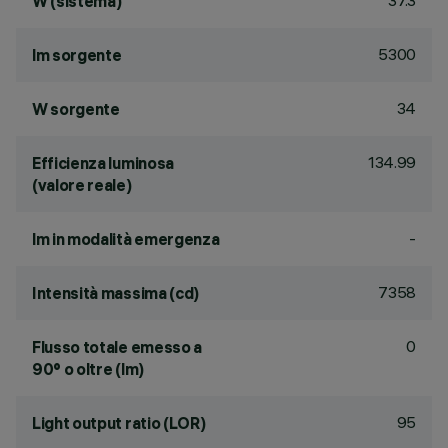
37.3
W (sistema)
5300
lm sorgente
34
W sorgente
134.99
Efficienza luminosa
(valore reale)
-
lm in modalità emergenza
7358
Intensità massima (cd)
0
Flusso totale emesso a
90° o oltre (lm)
95
Light output ratio (LOR)