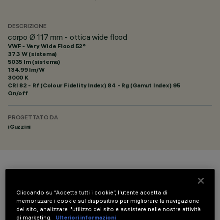
DESCRIZIONE
corpo Ø 117 mm - ottica wide flood
VWF - Very Wide Flood 52°
37.3 W (sistema)
5035 lm (sistema)
134.99 lm/W
3000 K
CRI
82
- Rf (Colour Fidelity Index) 84 - Rg (Gamut Index) 95
On/off
PROGETTATO DA
iGuzzini
COLORE
Cliccando su “Accetta tutti i cookie”, l'utente accetta di
memorizzare i cookie sul dispositivo per migliorare la navigazione
del sito, analizzare l'utilizzo del sito e assistere nelle nostre attività
di marketing.
Ulteriori informazioni