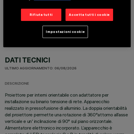
COMPONENTI OPZIONALI
Rifiuta tutti
Accetta tutti i cookie
Impostazioni cookie
DATI TECNICI
ULTIMO AGGIORNAMENTO: 06/08/2026
DESCRIZIONE
Proiettore per interni orientabile con adattatore per
installazione su binario tensione di rete. Apparecchio
realizzato in pressofusione di alluminio. La doppia orientabilità
del proiettore permette una rotazione di 360°attorno all’asse
verticale e un' inclinazione di 90° sul piano orizzontale.
Alimentatore elettronico incorporato. L’apparecchio è