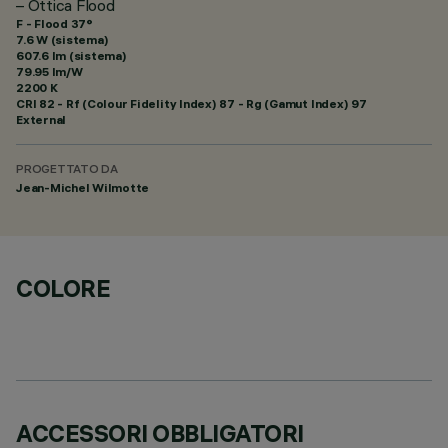
– Ottica Flood
F - Flood 37°
7.6 W (sistema)
607.6 lm (sistema)
79.95 lm/W
2200 K
CRI
82
- Rf (Colour Fidelity Index) 87 - Rg (Gamut Index) 97
External
PROGETTATO DA
Jean-Michel Wilmotte
COLORE
ACCESSORI OBBLIGATORI