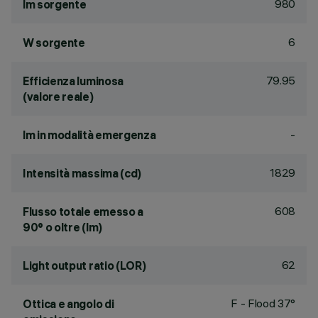
980
lm sorgente
6
W sorgente
79.95
Efficienza luminosa
(valore reale)
-
lm in modalità emergenza
1829
Intensità massima (cd)
608
Flusso totale emesso a
90° o oltre (lm)
62
Light output ratio (LOR)
F - Flood 37°
Ottica e angolo di