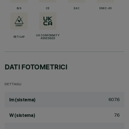
BIS
CE
EAC
ENEC-03
UK CONFORMITY
RETILAP
ASSESSED
DATI FOTOMETRICI
DETTAGLI
607.6
lm (sistema)
7.6
W (sistema)