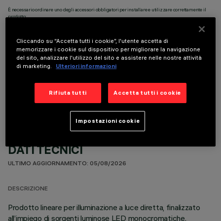
È necessario ordinare uno degli accessori obbligatori per installare e utilizzare correttamente il
prodotto:
Cliccando su “Accetta tutti i cookie”, l'utente accetta di
memorizzare i cookie sul dispositivo per migliorare la navigazione
del sito, analizzare l'utilizzo del sito e assistere nelle nostre attività
di marketing.
Ulteriori informazioni
COMPONENTI OPZIONALI
Rifiuta tutti
Accetta tutti i cookie
Impostazioni cookie
DATI TECNICI
ULTIMO AGGIORNAMENTO: 05/08/2026
DESCRIZIONE
Prodotto lineare per illuminazione a luce diretta, finalizzato
all’impiego di sorgenti luminose LED monocromatiche.