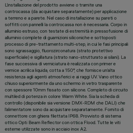
L’installazione del prodotto avviene o tramite una
controcassa (da acquistare separatamente) per applicazione
a terreno e a parete. Nel caso di installazione su pareti o
soffitti con pannelli la controcassa non è necessaria. Corpo in
alluminio estruso, con testate di estremità in pressofusione di
alluminio complete di guarnizioni siliconiche e sottoposti
processo di pre-trattamento multi-step, in cui le fasi principali
sono sgrassaggio, fluorozirconatura (strato protettivo
superficiale) e sigillatura (strato nano-strutturato ai silani). La
fase successiva di verniciatura è realizzata con primer e
vernice acrilica liquida, cotta a 150°, che fornisce un’alta
resistenza agli agenti atmosferici e ai raggi UV. Vano ottico
chiuso superiormente da uno schermo in vetro trasparente
con spessore 10mm fissato con silicone. Completo di circuito
multiled di potenza in colore Warm White. Sia la scheda di
controllo (disponibile sia versione DMX-RDM che DALI) che
l’alimentatore sono da acquistare separatamente. Fornito di
connettore con ghiera filettata IP68. Provvisto di sistema
ottico Opti Beam Reflector con ottica Flood. Tutte le viti
esterne utilizzate sono in acciaio inox A2.