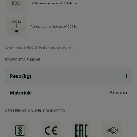
IK09 - Protected against 10 J shocks
Resistenza al carico statico 1000 kg
Conforme alla EN60598-1 e alle normative pertinenti.
PROPRIETÀ FISICHE
1
Peso (kg)
Alluminio
Materiale
CERTIFICAZIONI DEL PRODOTTO