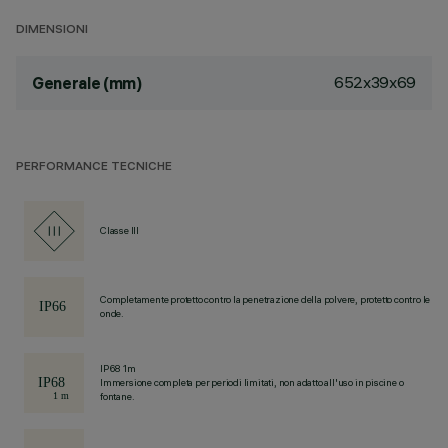
DIMENSIONI
652x39x69
Generale (mm)
PERFORMANCE TECNICHE
Classe III
Completamente protetto contro la penetrazione della polvere, protetto contro le
onde.
IP68 1m
Immersione completa per periodi limitati, non adatto all'uso in piscine o
fontane.