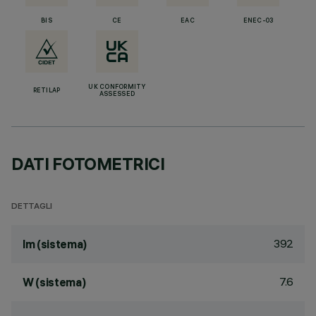
BIS
CE
EAC
ENEC-03
UK CONFORMITY
RETILAP
ASSESSED
DATI FOTOMETRICI
DETTAGLI
392
lm (sistema)
7.6
W (sistema)