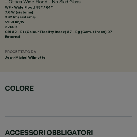
– Ottica Wide Flood - No Skid Glass
WF - Wide Flood 48° / 64°
7.6 W (sistema)
392 lm (sistema)
51.58 lm/W
2200 K
CRI
82
- Rf (Colour Fidelity Index) 87 - Rg (Gamut Index) 97
External
PROGETTATO DA
Jean-Michel Wilmotte
COLORE
ACCESSORI OBBLIGATORI