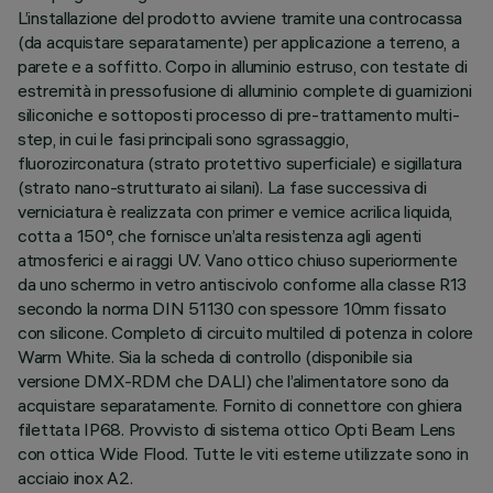
L’installazione del prodotto avviene tramite una controcassa
(da acquistare separatamente) per applicazione a terreno, a
parete e a soffitto. Corpo in alluminio estruso, con testate di
estremità in pressofusione di alluminio complete di guarnizioni
siliconiche e sottoposti processo di pre-trattamento multi-
step, in cui le fasi principali sono sgrassaggio,
fluorozirconatura (strato protettivo superficiale) e sigillatura
(strato nano-strutturato ai silani). La fase successiva di
verniciatura è realizzata con primer e vernice acrilica liquida,
cotta a 150°, che fornisce un’alta resistenza agli agenti
atmosferici e ai raggi UV. Vano ottico chiuso superiormente
da uno schermo in vetro antiscivolo conforme alla classe R13
secondo la norma DIN 51130 con spessore 10mm fissato
con silicone. Completo di circuito multiled di potenza in colore
Warm White. Sia la scheda di controllo (disponibile sia
versione DMX-RDM che DALI) che l’alimentatore sono da
acquistare separatamente. Fornito di connettore con ghiera
filettata IP68. Provvisto di sistema ottico Opti Beam Lens
con ottica Wide Flood. Tutte le viti esterne utilizzate sono in
acciaio inox A2.