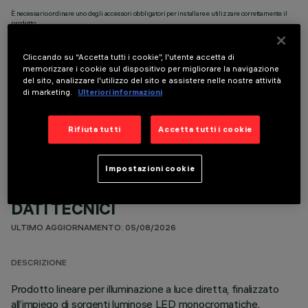
È necessario ordinare uno degli accessori obbligatori per installare e utilizzare correttamente il
prodotto:
Cliccando su “Accetta tutti i cookie”, l'utente accetta di
memorizzare i cookie sul dispositivo per migliorare la navigazione
del sito, analizzare l'utilizzo del sito e assistere nelle nostre attività
di marketing.
Ulteriori informazioni
COMPONENTI OPZIONALI
Rifiuta tutti
Accetta tutti i cookie
Impostazioni cookie
DATI TECNICI
ULTIMO AGGIORNAMENTO: 05/08/2026
DESCRIZIONE
Prodotto lineare per illuminazione a luce diretta, finalizzato
all’impiego di sorgenti luminose LED monocromatiche.