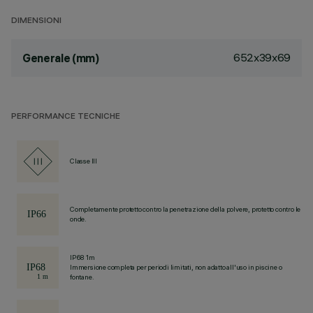
DIMENSIONI
652x39x69
Generale (mm)
PERFORMANCE TECNICHE
Classe III
Completamente protetto contro la penetrazione della polvere, protetto contro le
onde.
IP68 1m
Immersione completa per periodi limitati, non adatto all'uso in piscine o
fontane.