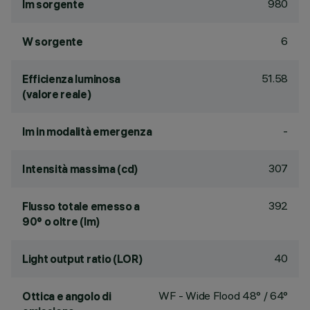
980
lm sorgente
6
W sorgente
51.58
Efficienza luminosa
(valore reale)
-
lm in modalità emergenza
307
Intensità massima (cd)
392
Flusso totale emesso a
90° o oltre (lm)
40
Light output ratio (LOR)
WF - Wide Flood 48° / 64°
Ottica e angolo di