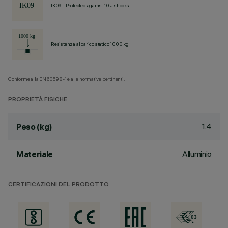
IK09 - Protected against 10 J shocks
Resistenza al carico statico 1000 kg
Conforme alla EN60598-1 e alle normative pertinenti.
PROPRIETÀ FISICHE
1.4
Peso (kg)
Alluminio
Materiale
CERTIFICAZIONI DEL PRODOTTO