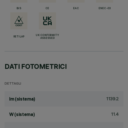
BIS
CE
EAC
ENEC-03
UK CONFORMITY
RETILAP
ASSESSED
DATI FOTOMETRICI
DETTAGLI
1139.2
lm (sistema)
11.4
W (sistema)