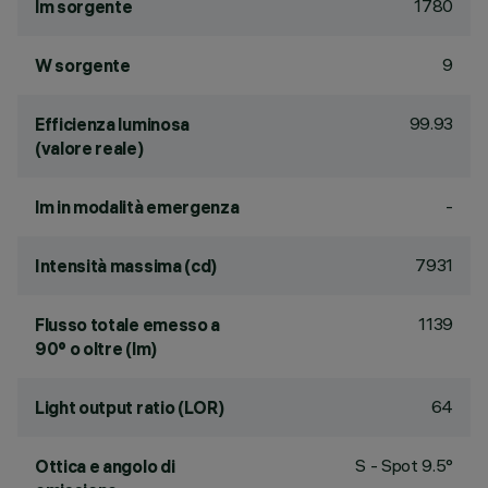
1780
lm sorgente
9
W sorgente
99.93
Efficienza luminosa
(valore reale)
-
lm in modalità emergenza
7931
Intensità massima (cd)
1139
Flusso totale emesso a
90° o oltre (lm)
64
Light output ratio (LOR)
S - Spot 9.5°
Ottica e angolo di