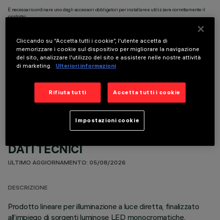
È necessario ordinare uno degli accessori obbligatori per installare e utilizzare correttamente il
prodotto:
Cliccando su “Accetta tutti i cookie”, l'utente accetta di
memorizzare i cookie sul dispositivo per migliorare la navigazione
del sito, analizzare l'utilizzo del sito e assistere nelle nostre attività
di marketing.
Ulteriori informazioni
COMPONENTI OPZIONALI
Rifiuta tutti
Accetta tutti i cookie
Impostazioni cookie
DATI TECNICI
ULTIMO AGGIORNAMENTO: 05/08/2026
DESCRIZIONE
Prodotto lineare per illuminazione a luce diretta, finalizzato
all’impiego di sorgenti luminose LED monocromatiche.