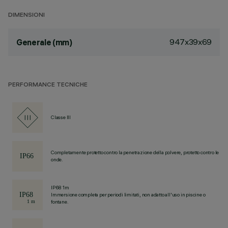
DIMENSIONI
947x39x69
Generale (mm)
PERFORMANCE TECNICHE
Classe III
Completamente protetto contro la penetrazione della polvere, protetto contro le
onde.
IP68 1m
Immersione completa per periodi limitati, non adatto all'uso in piscine o
fontane.