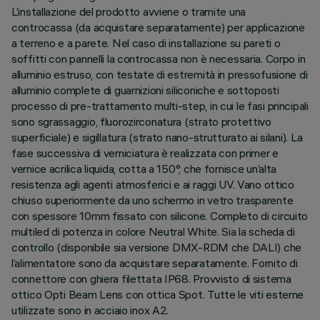
L’installazione del prodotto avviene o tramite una
controcassa (da acquistare separatamente) per applicazione
a terreno e a parete. Nel caso di installazione su pareti o
soffitti con pannelli la controcassa non è necessaria. Corpo in
alluminio estruso, con testate di estremità in pressofusione di
alluminio complete di guarnizioni siliconiche e sottoposti
processo di pre-trattamento multi-step, in cui le fasi principali
sono sgrassaggio, fluorozirconatura (strato protettivo
superficiale) e sigillatura (strato nano-strutturato ai silani). La
fase successiva di verniciatura è realizzata con primer e
vernice acrilica liquida, cotta a 150°, che fornisce un’alta
resistenza agli agenti atmosferici e ai raggi UV. Vano ottico
chiuso superiormente da uno schermo in vetro trasparente
con spessore 10mm fissato con silicone. Completo di circuito
multiled di potenza in colore Neutral White. Sia la scheda di
controllo (disponibile sia versione DMX-RDM che DALI) che
l’alimentatore sono da acquistare separatamente. Fornito di
connettore con ghiera filettata IP68. Provvisto di sistema
ottico Opti Beam Lens con ottica Spot. Tutte le viti esterne
utilizzate sono in acciaio inox A2.