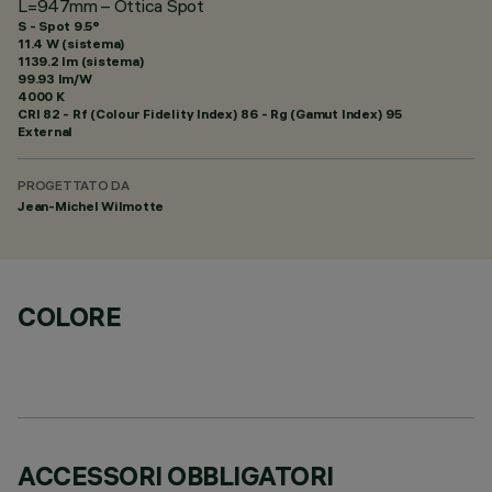
L=947mm – Ottica Spot
S - Spot 9.5°
11.4 W (sistema)
1139.2 lm (sistema)
99.93 lm/W
4000 K
CRI
82
- Rf (Colour Fidelity Index) 86 - Rg (Gamut Index) 95
External
PROGETTATO DA
Jean-Michel Wilmotte
COLORE
ACCESSORI OBBLIGATORI