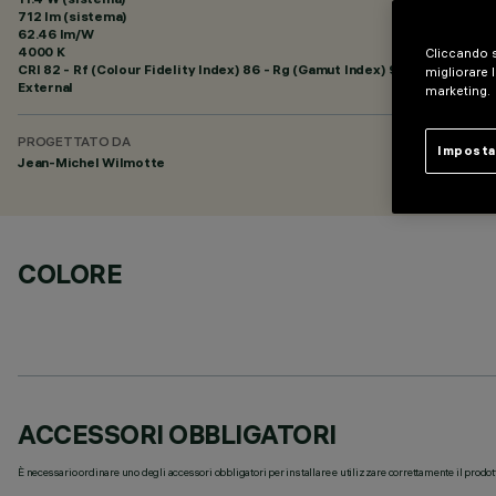
712 lm (sistema)
62.46 lm/W
4000 K
Cliccando s
CRI
82
- Rf (Colour Fidelity Index) 86 - Rg (Gamut Index) 95
migliorare l
External
marketing.
PROGETTATO DA
Imposta
Jean-Michel Wilmotte
COLORE
ACCESSORI OBBLIGATORI
È necessario ordinare uno degli accessori obbligatori per installare e utilizzare correttamente il prodot