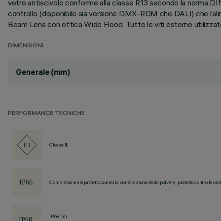
vetro antiscivolo conforme alla classe R13 secondo la norma DIN
controllo (disponibile sia versione DMX-RDM che DALI) che l’ali
Beam Lens con ottica Wide Flood. Tutte le viti esterne utilizzate
DIMENSIONI
Generale (mm)
PERFORMANCE TECNICHE
Classe III
Completamente protetto contro la penetrazione della polvere, protetto contro le ond
IP68 1m