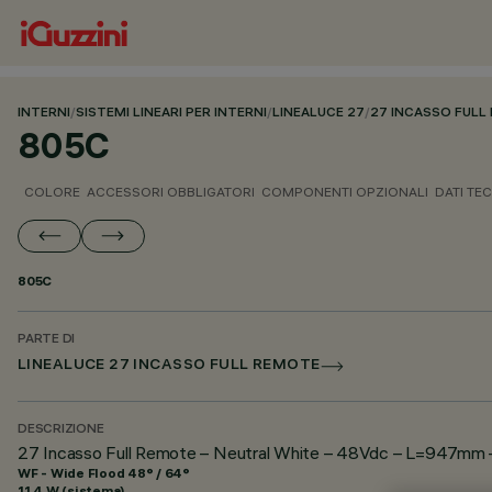
INTERNI
/
SISTEMI LINEARI PER INTERNI
/
LINEALUCE 27
/
27 INCASSO FULL
805C
COLORE
ACCESSORI OBBLIGATORI
COMPONENTI OPZIONALI
DATI TEC
805C
PARTE DI
LINEALUCE 27 INCASSO FULL REMOTE
DESCRIZIONE
27 Incasso Full Remote – Neutral White – 48Vdc – L=947mm –
WF - Wide Flood 48° / 64°
11.4 W (sistema)