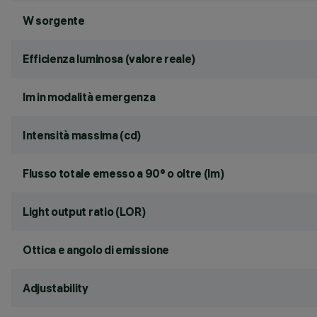
W sorgente
Efficienza luminosa (valore reale)
lm in modalità emergenza
Intensità massima (cd)
Flusso totale emesso a 90° o oltre (lm)
Light output ratio (LOR)
Ottica e angolo di emissione
Adjustability