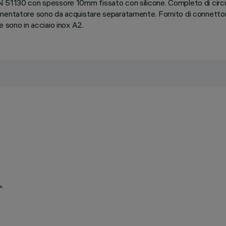
 51130 con spessore 10mm fissato con silicone. Completo di circui
mentatore sono da acquistare separatamente. Fornito di connettore
 sono in acciaio inox A2.
e.