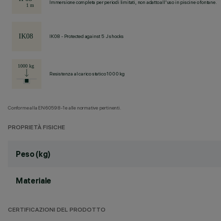
Immersione completa per periodi limitati, non adatto all'uso in piscine o fontane.
IK08 - Protected against 5 J shocks
Resistenza al carico statico 1000 kg
Conforme alla EN60598-1 e alle normative pertinenti.
PROPRIETÀ FISICHE
Peso (kg)
Materiale
CERTIFICAZIONI DEL PRODOTTO