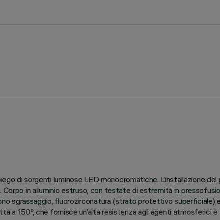
l’impiego di sorgenti luminose LED monocromatiche. L’installazione d
 Corpo in alluminio estruso, con testate di estremità in pressofusion
ono sgrassaggio, fluorozirconatura (strato protettivo superficiale) e 
, cotta a 150°, che fornisce un’alta resistenza agli agenti atmosferic