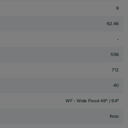
9
62.46
-
558
712
40
WF - Wide Flood 48° / 64°
fisso