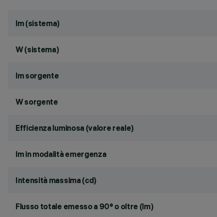
lm (sistema)
W (sistema)
lm sorgente
W sorgente
Efficienza luminosa (valore reale)
lm in modalità emergenza
Intensità massima (cd)
Flusso totale emesso a 90° o oltre (lm)