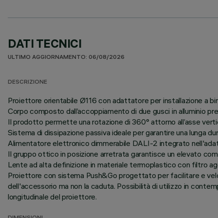
DATI TECNICI
ULTIMO AGGIORNAMENTO: 06/08/2026
DESCRIZIONE
Proiettore orientabile Ø116 con adattatore per installazione a bin
Corpo composto dall’accoppiamento di due gusci in alluminio pre
Il prodotto permette una rotazione di 360° attorno all’asse verti
Sistema di dissipazione passiva ideale per garantire una lunga du
Alimentatore elettronico dimmerabile DALI-2 integrato nell'adat
Il gruppo ottico in posizione arretrata garantisce un elevato comf
Lente ad alta definizione in materiale termoplastico con filtro agg
Proiettore con sistema Push&Go progettato per facilitare e vel
dell'accessorio ma non la caduta. Possibilità di utilizzo in contem
longitudinale del proiettore.