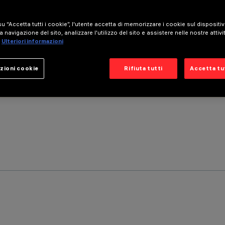
u “Accetta tutti i cookie”, l'utente accetta di memorizzare i cookie sul dispositi
a navigazione del sito, analizzare l'utilizzo del sito e assistere nelle nostre attivi
Ulteriori informazioni
zioni cookie
Rifiuta tutti
Accetta tut