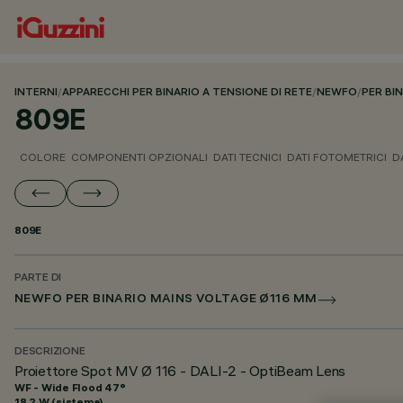
INTERNI
/
APPARECCHI PER BINARIO A TENSIONE DI RETE
/
NEWFO
/
PER BI
809E
COLORE
COMPONENTI OPZIONALI
DATI TECNICI
DATI FOTOMETRICI
D
809E
PARTE DI
NEWFO PER BINARIO MAINS VOLTAGE Ø116 MM
DESCRIZIONE
Proiettore Spot MV Ø 116 - DALI-2 - OptiBeam Lens
WF - Wide Flood 47°
18.2 W (sistema)