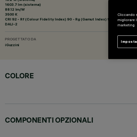
1603.7 lm (sistema)
88.12 lm/W
3500 K
Cliccando s
CRI
92
- Rf (Colour Fidelity Index) 90 - Rg (Gamut Index) 98
migliorare l
DALI-2
marketing.
PROGETTATO DA
Imposta
iGuzzini
COLORE
COMPONENTI OPZIONALI