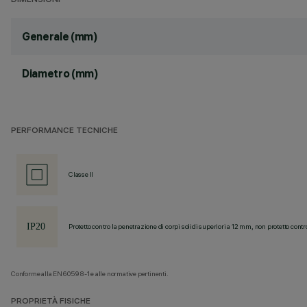
DIMENSIONI
Generale (mm)
Diametro (mm)
PERFORMANCE TECNICHE
Classe II
Protetto contro la penetrazione di corpi solidi superiori a 12 mm, non protetto contr
Conforme alla EN60598-1 e alle normative pertinenti.
PROPRIETÀ FISICHE