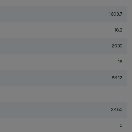
1603.7
18.2
2030
16
88.12
-
2450
0