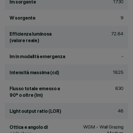
1730
lm sorgente
9
W sorgente
72.84
Efficienza luminosa
(valore reale)
-
lm in modalità emergenza
1825
Intensità massima (cd)
830
Flusso totale emesso a
90° o oltre (lm)
48
Light output ratio (LOR)
WGM - Wall Grazing
Ottica e angolo di