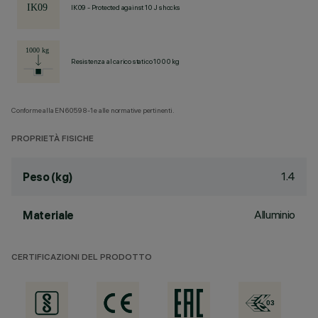
IK09 - Protected against 10 J shocks
Resistenza al carico statico 1000 kg
Conforme alla EN60598-1 e alle normative pertinenti.
PROPRIETÀ FISICHE
1.4
Peso (kg)
Alluminio
Materiale
CERTIFICAZIONI DEL PRODOTTO