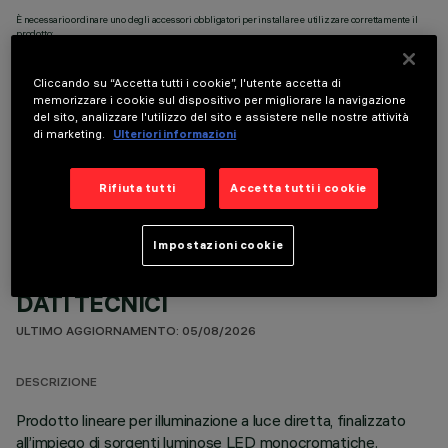
È necessario ordinare uno degli accessori obbligatori per installare e utilizzare correttamente il
prodotto:
Cliccando su “Accetta tutti i cookie”, l'utente accetta di
memorizzare i cookie sul dispositivo per migliorare la navigazione
del sito, analizzare l'utilizzo del sito e assistere nelle nostre attività
di marketing.
Ulteriori informazioni
COMPONENTI OPZIONALI
Rifiuta tutti
Accetta tutti i cookie
Impostazioni cookie
DATI TECNICI
ULTIMO AGGIORNAMENTO: 05/08/2026
DESCRIZIONE
Prodotto lineare per illuminazione a luce diretta, finalizzato
all’impiego di sorgenti luminose LED monocromatiche.