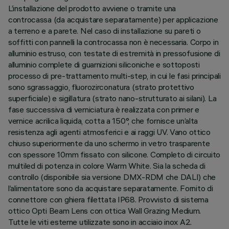
L’installazione del prodotto avviene o tramite una
controcassa (da acquistare separatamente) per applicazione
a terreno e a parete. Nel caso di installazione su pareti o
soffitti con pannelli la controcassa non è necessaria. Corpo in
alluminio estruso, con testate di estremità in pressofusione di
alluminio complete di guarnizioni siliconiche e sottoposti
processo di pre-trattamento multi-step, in cui le fasi principali
sono sgrassaggio, fluorozirconatura (strato protettivo
superficiale) e sigillatura (strato nano-strutturato ai silani). La
fase successiva di verniciatura è realizzata con primer e
vernice acrilica liquida, cotta a 150°, che fornisce un’alta
resistenza agli agenti atmosferici e ai raggi UV. Vano ottico
chiuso superiormente da uno schermo in vetro trasparente
con spessore 10mm fissato con silicone. Completo di circuito
multiled di potenza in colore Warm White. Sia la scheda di
controllo (disponibile sia versione DMX-RDM che DALI) che
l’alimentatore sono da acquistare separatamente. Fornito di
connettore con ghiera filettata IP68. Provvisto di sistema
ottico Opti Beam Lens con ottica Wall Grazing Medium.
Tutte le viti esterne utilizzate sono in acciaio inox A2.