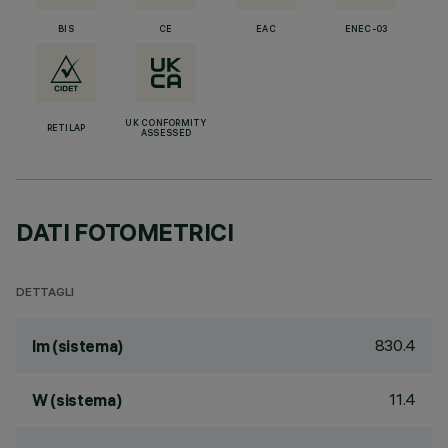
BIS
CE
EAC
ENEC-03
UK CONFORMITY
RETILAP
ASSESSED
DATI FOTOMETRICI
DETTAGLI
830.4
lm (sistema)
11.4
W (sistema)