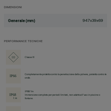
DIMENSIONI
947x39x69
Generale (mm)
PERFORMANCE TECNICHE
Classe III
Completamente protetto contro la penetrazione della polvere, protetto contro le
onde.
IP68 1m
Immersione completa per periodi limitati, non adatto all'uso in piscine o
fontane.