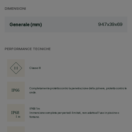
DIMENSIONI
947x39x69
Generale (mm)
PERFORMANCE TECNICHE
Classe III
Completamente protetto contro la penetrazione della polvere, protetto contro le
onde.
IP68 1m
Immersione completa per periodi limitati, non adatto all'uso in piscine o
fontane.