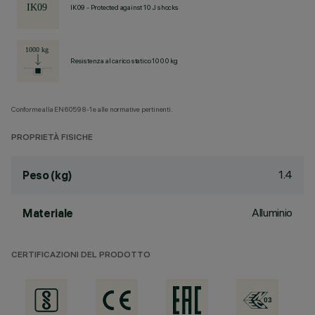
IK09 - Protected against 10 J shocks
Resistenza al carico statico 1000 kg
Conforme alla EN60598-1 e alle normative pertinenti.
PROPRIETÀ FISICHE
1.4
Peso (kg)
Alluminio
Materiale
CERTIFICAZIONI DEL PRODOTTO