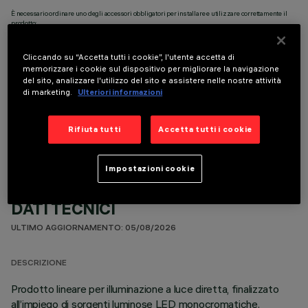
È necessario ordinare uno degli accessori obbligatori per installare e utilizzare correttamente il
prodotto:
Cliccando su “Accetta tutti i cookie”, l'utente accetta di
memorizzare i cookie sul dispositivo per migliorare la navigazione
del sito, analizzare l'utilizzo del sito e assistere nelle nostre attività
di marketing.
Ulteriori informazioni
COMPONENTI OPZIONALI
Rifiuta tutti
Accetta tutti i cookie
Impostazioni cookie
DATI TECNICI
ULTIMO AGGIORNAMENTO: 05/08/2026
DESCRIZIONE
Prodotto lineare per illuminazione a luce diretta, finalizzato
all’impiego di sorgenti luminose LED monocromatiche.