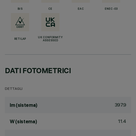
BIS
CE
EAC
ENEC-03
UK CONFORMITY
RETILAP
ASSESSED
DATI FOTOMETRICI
DETTAGLI
397.9
lm (sistema)
11.4
W (sistema)