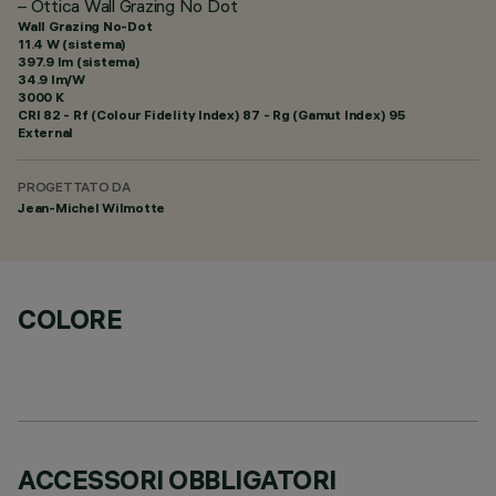
– Ottica Wall Grazing No Dot
Wall Grazing No-Dot
11.4 W (sistema)
397.9 lm (sistema)
34.9 lm/W
3000 K
CRI
82
- Rf (Colour Fidelity Index) 87 - Rg (Gamut Index) 95
External
PROGETTATO DA
Jean-Michel Wilmotte
COLORE
ACCESSORI OBBLIGATORI