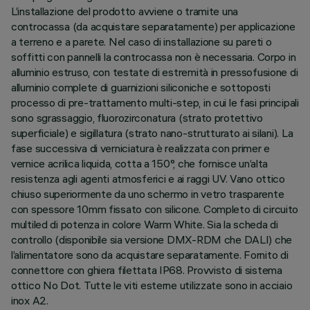
L’installazione del prodotto avviene o tramite una
controcassa (da acquistare separatamente) per applicazione
a terreno e a parete. Nel caso di installazione su pareti o
soffitti con pannelli la controcassa non è necessaria. Corpo in
alluminio estruso, con testate di estremità in pressofusione di
alluminio complete di guarnizioni siliconiche e sottoposti
processo di pre-trattamento multi-step, in cui le fasi principali
sono sgrassaggio, fluorozirconatura (strato protettivo
superficiale) e sigillatura (strato nano-strutturato ai silani). La
fase successiva di verniciatura è realizzata con primer e
vernice acrilica liquida, cotta a 150°, che fornisce un’alta
resistenza agli agenti atmosferici e ai raggi UV. Vano ottico
chiuso superiormente da uno schermo in vetro trasparente
con spessore 10mm fissato con silicone. Completo di circuito
multiled di potenza in colore Warm White. Sia la scheda di
controllo (disponibile sia versione DMX-RDM che DALI) che
l’alimentatore sono da acquistare separatamente. Fornito di
connettore con ghiera filettata IP68. Provvisto di sistema
ottico No Dot. Tutte le viti esterne utilizzate sono in acciaio
inox A2.