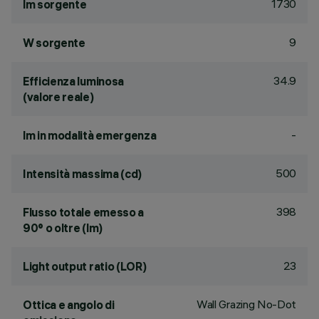
1730
lm sorgente
9
W sorgente
34.9
Efficienza luminosa
(valore reale)
-
lm in modalità emergenza
500
Intensità massima (cd)
398
Flusso totale emesso a
90° o oltre (lm)
23
Light output ratio (LOR)
Wall Grazing No-Dot
Ottica e angolo di