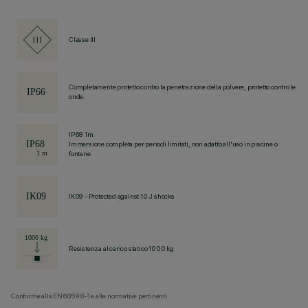
Classe III
Completamente protetto contro la penetrazione della polvere, protetto contro le
onde.
IP68 1m
Immersione completa per periodi limitati, non adatto all'uso in piscine o
fontane.
IK09 - Protected against 10 J shocks
Resistenza al carico statico 1000 kg
Conforme alla EN60598-1 e alle normative pertinenti.