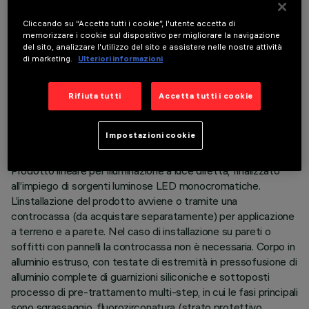
Cliccando su “Accetta tutti i cookie”, l'utente accetta di
memorizzare i cookie sul dispositivo per migliorare la navigazione
del sito, analizzare l'utilizzo del sito e assistere nelle nostre attività
di marketing.
Ulteriori informazioni
DATI TECNICI
Rifiuta tutti
Accetta tutti i cookie
ULTIMO AGGIORNAMENTO: 05/08/2026
Impostazioni cookie
DESCRIZIONE
Prodotto lineare per illuminazione a luce diretta, finalizzato
all’impiego di sorgenti luminose LED monocromatiche.
L’installazione del prodotto avviene o tramite una
controcassa (da acquistare separatamente) per applicazione
a terreno e a parete. Nel caso di installazione su pareti o
soffitti con pannelli la controcassa non è necessaria. Corpo in
alluminio estruso, con testate di estremità in pressofusione di
alluminio complete di guarnizioni siliconiche e sottoposti
processo di pre-trattamento multi-step, in cui le fasi principali
sono sgrassaggio, fluorozirconatura (strato protettivo