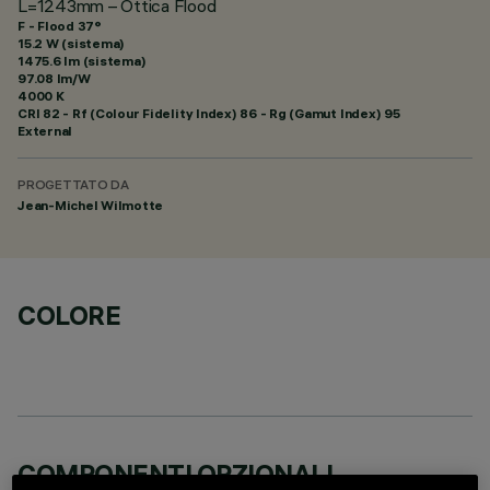
L=1243mm – Ottica Flood
F - Flood 37°
15.2 W (sistema)
1475.6 lm (sistema)
97.08 lm/W
4000 K
CRI
82
- Rf (Colour Fidelity Index) 86 - Rg (Gamut Index) 95
External
PROGETTATO DA
Jean-Michel Wilmotte
COLORE
COMPONENTI OPZIONALI