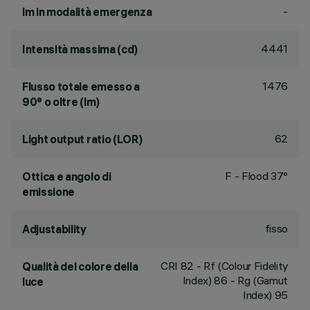
-
lm in modalità emergenza
4441
Intensità massima (cd)
1476
Flusso totale emesso a
90° o oltre (lm)
62
Light output ratio (LOR)
F - Flood 37°
Ottica e angolo di
emissione
fisso
Adjustability
CRI
82
- Rf (Colour Fidelity
Qualità del colore della
Index) 86 - Rg (Gamut
luce
Index) 95