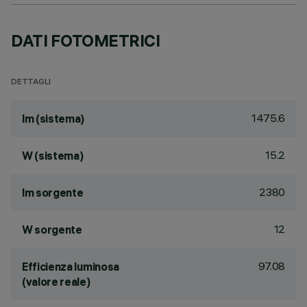
DATI FOTOMETRICI
DETTAGLI
1475.6
lm (sistema)
15.2
W (sistema)
2380
lm sorgente
12
W sorgente
97.08
Efficienza luminosa
(valore reale)