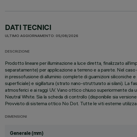
DATI TECNICI
ULTIMO AGGIORNAMENTO: 05/08/2026
DESCRIZIONE
Prodotto lineare per illuminazione a luce diretta, finalizzato al
separatamente) per applicazione a terreno e a parete. Nel caso di
in pressofusione di alluminio complete di guarnizioni siliconiche 
superficiale) e sigillatura (strato nano-strutturato ai silani). La f
atmosferici e ai raggi UV. Vano ottico chiuso superiormente da 
Neutral White. Sia la scheda di controllo (disponibile sia vers
Provvisto di sistema ottico No Dot. Tutte le viti esterne utilizza
DIMENSIONI
Generale (mm)