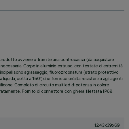
el prodotto avviene o tramite una controcassa (da acquistare
 necessaria. Corpo in alluminio estruso, con testate di estremità
rincipali sono sgrassaggio, fluorozirconatura (strato protettivo
ca liquida, cotta a 150°, che fornisce un’alta resistenza agli agenti
cone. Completo di circuito multiled di potenza in colore
atamente. Fornito di connettore con ghiera filettata IP68.
1243x39x69