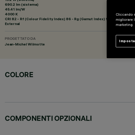
690.2 lm (sistema)
45.41 lm/W
4000 K
Cliccando s
CRI
82
- Rf (Colour Fidelity Index) 86 - Rg (Gamut Index) 95
migliorare l
External
marketing.
PROGETTATO DA
Imposta
Jean-Michel Wilmotte
COLORE
COMPONENTI OPZIONALI