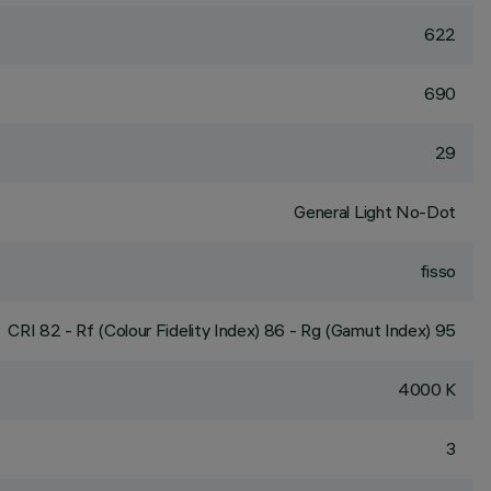
622
690
29
General Light No-Dot
fisso
CRI
82
- Rf (Colour Fidelity Index) 86 - Rg (Gamut Index) 95
4000 K
3