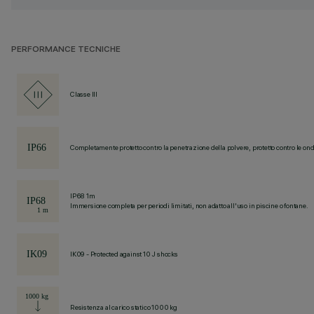
PERFORMANCE TECNICHE
Classe III
Completamente protetto contro la penetrazione della polvere, protetto contro le ond
IP68 1m
Immersione completa per periodi limitati, non adatto all'uso in piscine o fontane.
IK09 - Protected against 10 J shocks
Resistenza al carico statico 1000 kg