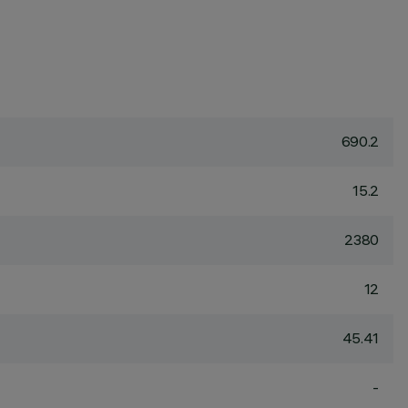
690.2
15.2
2380
12
45.41
-