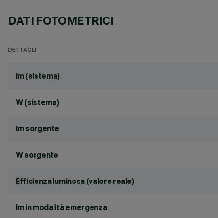
DATI FOTOMETRICI
DETTAGLI
lm (sistema)
W (sistema)
lm sorgente
W sorgente
Efficienza luminosa (valore reale)
lm in modalità emergenza