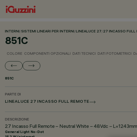
INTERNI
/
SISTEMI LINEARI PER INTERNI
/
LINEALUCE 27
/
27 INCASSO FULL
851C
COLORE
COMPONENTI OPZIONALI
DATI TECNICI
DATI FOTOMETRICI
D
851C
PARTE DI
LINEALUCE 27 INCASSO FULL REMOTE
DESCRIZIONE
27 Incasso Full Remote – Neutral White – 48Vdc – L=1243mm 
General Light No-Dot
15.2 W (sistema)