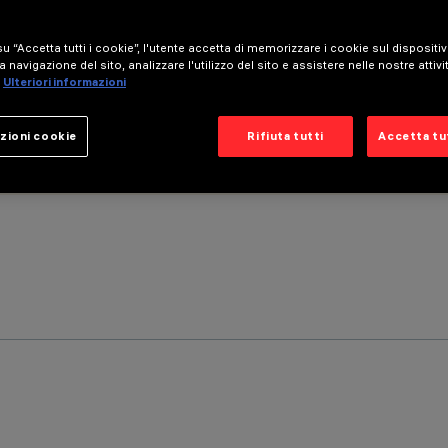
u “Accetta tutti i cookie”, l'utente accetta di memorizzare i cookie sul dispositi
a navigazione del sito, analizzare l'utilizzo del sito e assistere nelle nostre attivi
Ulteriori informazioni
zioni cookie
Rifiuta tutti
Accetta tut