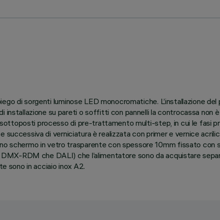
l’impiego di sorgenti luminose LED monocromatiche. L’installazione d
 installazione su pareti o soffitti con pannelli la controcassa non è
e sottoposti processo di pre-trattamento multi-step, in cui le fasi p
ase successiva di verniciatura è realizzata con primer e vernice acrili
uno schermo in vetro trasparente con spessore 10mm fissato con sili
ione DMX-RDM che DALI) che l’alimentatore sono da acquistare separ
te sono in acciaio inox A2.