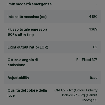
-
lm in modalità emergenza
4180
Intensità massima (cd)
1389
Flusso totale emesso a
90° o oltre (lm)
62
Light output ratio (LOR)
F - Flood 37°
Ottica e angolo di
emissione
fisso
Adjustability
CRI
82
- Rf (Colour Fidelity
Qualità del colore della
Index) 87 - Rg (Gamut
luce
Index) 95