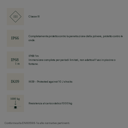
Classe III
Completamente protetto contro la penetrazione della polvere, protetto contro le
onde.
IP68 1m
Immersione completa per periodi limitati, non adatto all'uso in piscine o
fontane.
IK09 - Protected against 10 J shocks
Resistenza al carico statico 1000 kg
Conforme alla EN60598-1 e alle normative pertinenti.