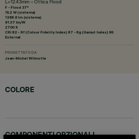
L=1243mm – Ottica Flood
F - Flood 37°
15.2 W (sistema)
1388.8 lm (sistema)
91.37 lm/W
2700 K
CRI
82
- Rf (Colour Fidelity Index) 87 - Rg (Gamut Index) 95
External
PROGETTATO DA
Jean-Michel Wilmotte
COLORE
COMPONENTI OPZIONALI