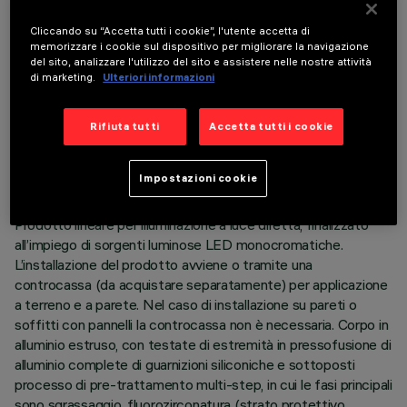
Cliccando su “Accetta tutti i cookie”, l'utente accetta di
memorizzare i cookie sul dispositivo per migliorare la navigazione
del sito, analizzare l'utilizzo del sito e assistere nelle nostre attività
di marketing.
Ulteriori informazioni
DATI TECNICI
Rifiuta tutti
Accetta tutti i cookie
ULTIMO AGGIORNAMENTO: 05/08/2026
Impostazioni cookie
DESCRIZIONE
Prodotto lineare per illuminazione a luce diretta, finalizzato
all’impiego di sorgenti luminose LED monocromatiche.
L’installazione del prodotto avviene o tramite una
controcassa (da acquistare separatamente) per applicazione
a terreno e a parete. Nel caso di installazione su pareti o
soffitti con pannelli la controcassa non è necessaria. Corpo in
alluminio estruso, con testate di estremità in pressofusione di
alluminio complete di guarnizioni siliconiche e sottoposti
processo di pre-trattamento multi-step, in cui le fasi principali
sono sgrassaggio, fluorozirconatura (strato protettivo