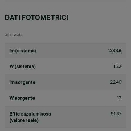
DATI FOTOMETRICI
DETTAGLI
1388.8
lm (sistema)
15.2
W (sistema)
2240
lm sorgente
12
W sorgente
91.37
Efficienza luminosa
(valore reale)