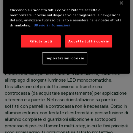
Cliccando su “Accetta tutti i cookie”, l'utente accetta di
memorizzare i cookie sul dispositivo per migliorare la navigazione
del sito, analizzare l'utilizzo del sito e assistere nelle nostre attività
di marketing.
Ulteriori informazioni
DATI TECNICI
Rifiuta tutti
Accetta tutti i cookie
ULTIMO AGGIORNAMENTO: 05/08/2026
Impostazioni cookie
DESCRIZIONE
Prodotto lineare per illuminazione a luce diretta, finalizzato
all’impiego di sorgenti luminose LED monocromatiche.
L’installazione del prodotto avviene o tramite una
controcassa (da acquistare separatamente) per applicazione
a terreno e a parete. Nel caso di installazione su pareti o
soffitti con pannelli la controcassa non è necessaria. Corpo in
alluminio estruso, con testate di estremità in pressofusione di
alluminio complete di guarnizioni siliconiche e sottoposti
processo di pre-trattamento multi-step, in cui le fasi principali
sono sgrassaggio, fluorozirconatura (strato protettivo