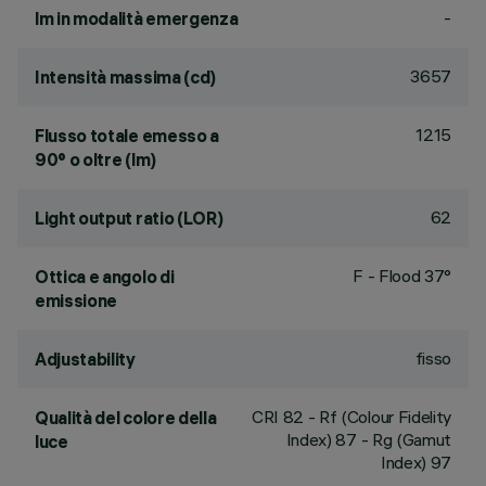
-
lm in modalità emergenza
3657
Intensità massima (cd)
1215
Flusso totale emesso a
90° o oltre (lm)
62
Light output ratio (LOR)
F - Flood 37°
Ottica e angolo di
emissione
fisso
Adjustability
CRI
82
- Rf (Colour Fidelity
Qualità del colore della
Index) 87 - Rg (Gamut
luce
Index) 97