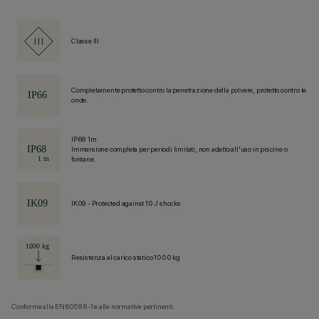
Classe III
Completamente protetto contro la penetrazione della polvere, protetto contro le
onde.
IP68 1m
Immersione completa per periodi limitati, non adatto all'uso in piscine o
fontane.
IK09 - Protected against 10 J shocks
Resistenza al carico statico 1000 kg
Conforme alla EN60598-1 e alle normative pertinenti.