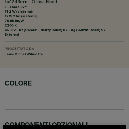
L=1243mm – Ottica Flood
F - Flood 37°
15.2 W (sistema)
1215.2 lm (sistema)
79.95 lm/W
2200 K
CRI
82
- Rf (Colour Fidelity Index) 87 - Rg (Gamut Index) 97
External
PROGETTATO DA
Jean-Michel Wilmotte
COLORE
COMPONENTI OPZIONALI