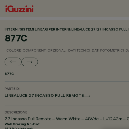
INTERNI
/
SISTEMI LINEARI PER INTERNI
/
LINEALUCE 27
/
27 INCASSO FULL
877C
COLORE
COMPONENTI OPZIONALI
DATI TECNICI
DATI FOTOMETRICI
D
877C
PARTE DI
LINEALUCE 27 INCASSO FULL REMOTE
DESCRIZIONE
27 Incasso Full Remote – Warm White – 48Vdc – L=1243m – Ot
Wall Grazing No-Dot
15.2 W (sistema)