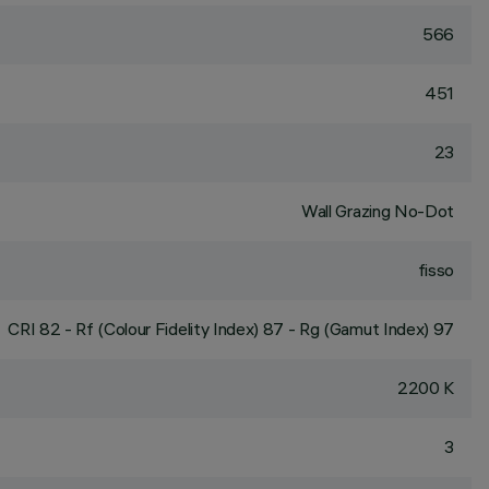
566
451
23
Wall Grazing No-Dot
fisso
CRI
82
- Rf (Colour Fidelity Index) 87 - Rg (Gamut Index) 97
2200 K
3