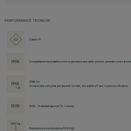
PERFORMANCE TECNICHE
Classe III
Completamente protetto contro la penetrazione della polvere, protetto contro le ond
IP68 1m
Immersione completa per periodi limitati, non adatto all'uso in piscine o fontane.
IK09 - Protected against 10 J shocks
Resistenza al carico statico 1000 kg