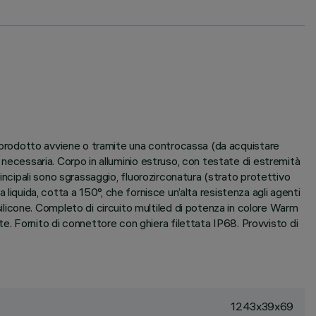
el prodotto avviene o tramite una controcassa (da acquistare
 necessaria. Corpo in alluminio estruso, con testate di estremità
rincipali sono sgrassaggio, fluorozirconatura (strato protettivo
ca liquida, cotta a 150°, che fornisce un’alta resistenza agli agenti
icone. Completo di circuito multiled di potenza in colore Warm
. Fornito di connettore con ghiera filettata IP68. Provvisto di
1243x39x69