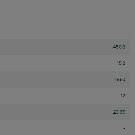
450.8
15.2
1960
12
29.66
-