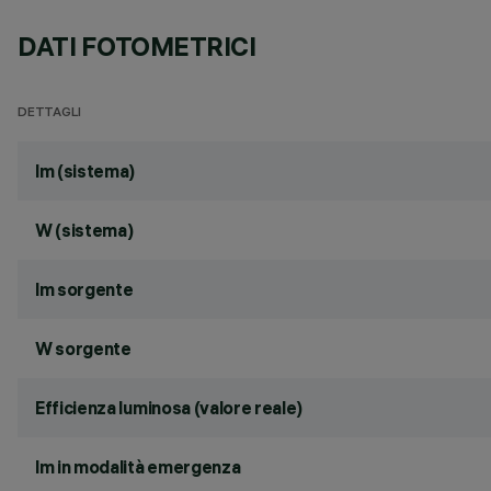
DATI FOTOMETRICI
DETTAGLI
lm (sistema)
W (sistema)
lm sorgente
W sorgente
Efficienza luminosa (valore reale)
lm in modalità emergenza