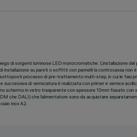
l’impiego di sorgenti luminose LED monocromatiche. L’installazione d
 installazione su pareti o soffitti con pannelli la controcassa non è
e sottoposti processo di pre-trattamento multi-step, in cui le fasi p
ase successiva di verniciatura è realizzata con primer e vernice acrili
uno schermo in vetro trasparente con spessore 10mm fissato con sil
-RDM che DALI) che l’alimentatore sono da acquistare separatamente
ciaio inox A2.