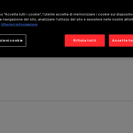
u “Accetta tutti i cookie”, l'utente accetta di memorizzare i cookie sul dispositi
a navigazione del sito, analizzare l'utilizzo del sito e assistere nelle nostre attivi
Ulteriori informazioni
zioni cookie
Rifiuta tutti
Accetta tut