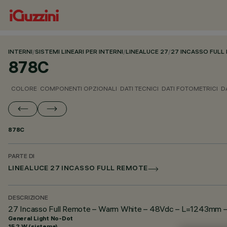
INTERNI
/
SISTEMI LINEARI PER INTERNI
/
LINEALUCE 27
/
27 INCASSO FULL
878C
COLORE
COMPONENTI OPZIONALI
DATI TECNICI
DATI FOTOMETRICI
D
878C
PARTE DI
LINEALUCE 27 INCASSO FULL REMOTE
DESCRIZIONE
27 Incasso Full Remote – Warm White – 48Vdc – L=1243mm – 
General Light No-Dot
15.2 W (sistema)