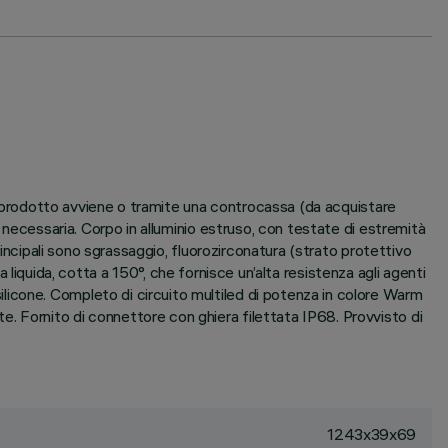
el prodotto avviene o tramite una controcassa (da acquistare
 necessaria. Corpo in alluminio estruso, con testate di estremità
rincipali sono sgrassaggio, fluorozirconatura (strato protettivo
ca liquida, cotta a 150°, che fornisce un’alta resistenza agli agenti
icone. Completo di circuito multiled di potenza in colore Warm
. Fornito di connettore con ghiera filettata IP68. Provvisto di
1243x39x69