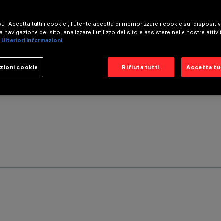
u “Accetta tutti i cookie”, l'utente accetta di memorizzare i cookie sul dispositi
a navigazione del sito, analizzare l'utilizzo del sito e assistere nelle nostre attivi
Ulteriori informazioni
zioni cookie
Rifiuta tutti
Accetta tut