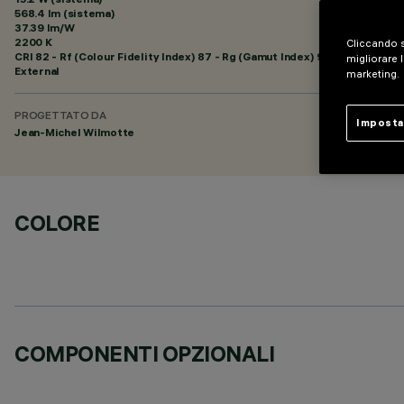
568.4 lm (sistema)
37.39 lm/W
2200 K
Cliccando s
CRI
82
- Rf (Colour Fidelity Index) 87 - Rg (Gamut Index) 97
migliorare l
External
marketing.
PROGETTATO DA
Imposta
Jean-Michel Wilmotte
COLORE
COMPONENTI OPZIONALI