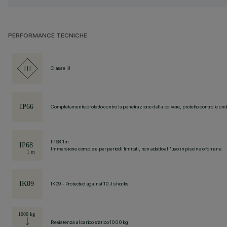
PERFORMANCE TECNICHE
Classe III
Completamente protetto contro la penetrazione della polvere, protetto contro le ond
IP68 1m
Immersione completa per periodi limitati, non adatto all'uso in piscine o fontane.
IK09 - Protected against 10 J shocks
Resistenza al carico statico 1000 kg