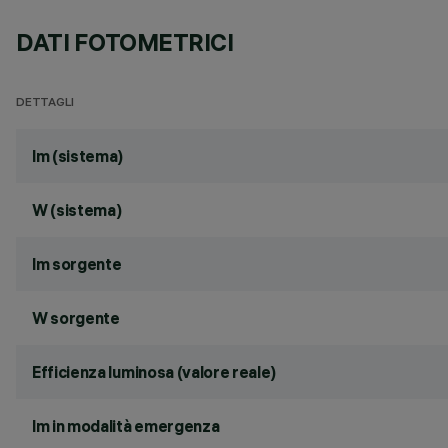
DATI FOTOMETRICI
DETTAGLI
lm (sistema)
W (sistema)
lm sorgente
W sorgente
Efficienza luminosa (valore reale)
lm in modalità emergenza