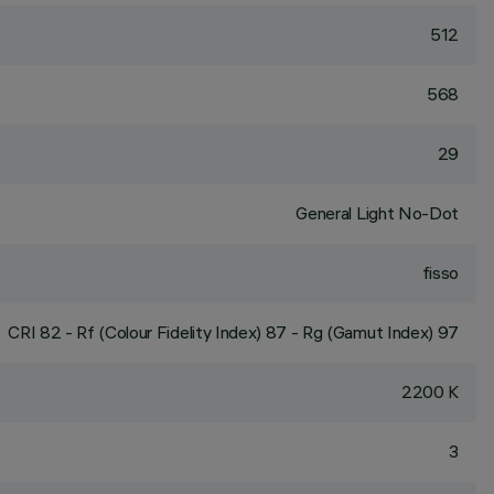
512
568
29
General Light No-Dot
fisso
CRI
82
- Rf (Colour Fidelity Index) 87 - Rg (Gamut Index) 97
2200 K
3