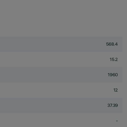
568.4
15.2
1960
12
37.39
-