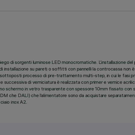
l’impiego di sorgenti luminose LED monocromatiche. L’installazione d
 installazione su pareti o soffitti con pannelli la controcassa non è
e sottoposti processo di pre-trattamento multi-step, in cui le fasi p
ase successiva di verniciatura è realizzata con primer e vernice acrili
uno schermo in vetro trasparente con spessore 10mm fissato con sil
-RDM che DALI) che l’alimentatore sono da acquistare separatamente
ciaio inox A2.