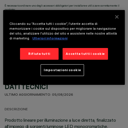
È necessario ordinare uno degli accessori obbligatori per installare e utilizzare correttamente il
prodotto:
Cliccando su “Accetta tutti i cookie”, l'utente accetta di
memorizzare i cookie sul dispositivo per migliorare la navigazione
del sito, analizzare l'utilizzo del sito e assistere nelle nostre attività
di marketing.
Ulteriori informazioni
COMPONENTI OPZIONALI
Rifiuta tutti
Accetta tutti i cookie
Impostazioni cookie
DATI TECNICI
ULTIMO AGGIORNAMENTO: 05/08/2026
DESCRIZIONE
Prodotto lineare per illuminazione a luce diretta, finalizzato
all’impiego di sorgenti luminose LED monocromatiche.