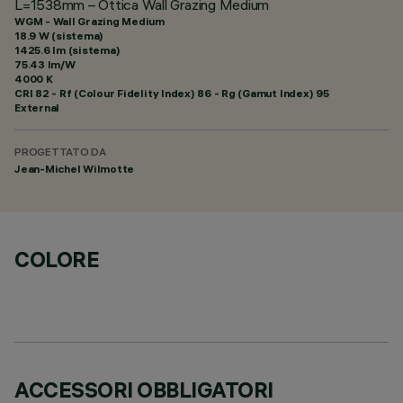
L=1538mm – Ottica Wall Grazing Medium
WGM - Wall Grazing Medium
18.9 W (sistema)
1425.6 lm (sistema)
75.43 lm/W
4000 K
CRI
82
- Rf (Colour Fidelity Index) 86 - Rg (Gamut Index) 95
External
PROGETTATO DA
Jean-Michel Wilmotte
COLORE
ACCESSORI OBBLIGATORI