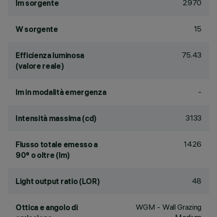
2970
lm sorgente
15
W sorgente
75.43
Efficienza luminosa
(valore reale)
-
lm in modalità emergenza
3133
Intensità massima (cd)
1426
Flusso totale emesso a
90° o oltre (lm)
48
Light output ratio (LOR)
WGM - Wall Grazing
Ottica e angolo di