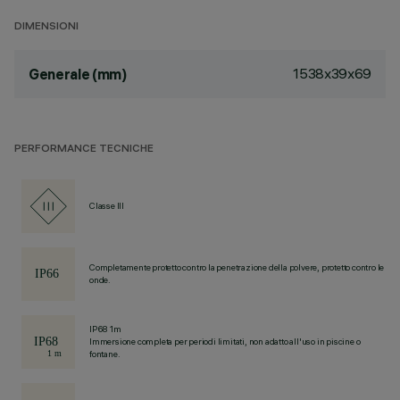
DIMENSIONI
1538x39x69
Generale (mm)
PERFORMANCE TECNICHE
Classe III
Completamente protetto contro la penetrazione della polvere, protetto contro le
onde.
IP68 1m
Immersione completa per periodi limitati, non adatto all'uso in piscine o
fontane.