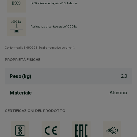
IK09 - Protected against 10 J shocks
Resistenza al carico statico 1000 kg
Conforme alla EN60598-1 e alle normative pertinenti.
PROPRIETÀ FISICHE
2.3
Peso (kg)
Alluminio
Materiale
CERTIFICAZIONI DEL PRODOTTO