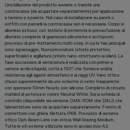
L’installazione del prodotto avviene o tramite una
controcassa (da acquistare separatamente) per applicazione
a terreno e a parete. Nel caso di installazione su pareti o
soffitti con pannelli la controcassa non è necessaria. Corpo in
alluminio estruso, con testate di estremità in pressofusione di
alluminio complete di guarnizioni siliconiche e sottoposti
processo di pre-trattamento multi-step, in cui le fasi principali
sono sgrassaggio, fluorozirconatura (strato protettivo
superficiale) e sigillatura (strato nano-strutturato ai silani). La
fase successiva di verniciatura è realizzata con primer e
vernice acrilica liquida, cotta a 150°, che fornisce un’alta
resistenza agli agenti atmosferici e ai raggi UV. Vano ottico
chiuso superiormente da uno schermo in vetro trasparente
con spessore 10mm fissato con silicone. Completo di circuito
multiled di potenza in colore Neutral White. Sia la scheda di
controllo (disponibile sia versione DMX-RDM che DALI) che
l’alimentatore sono da acquistare separatamente. Fornito di
connettore con ghiera filettata IP68. Provvisto di sistema
ottico Opti Beam Lens con ottica Wall Grazing Medium.
Tutte le viti esterne utilizzate sono in acciaio inox A2.