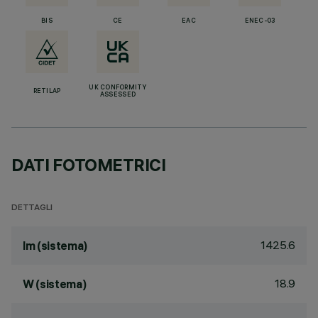
BIS
CE
EAC
ENEC-03
UK CONFORMITY
RETILAP
ASSESSED
DATI FOTOMETRICI
DETTAGLI
1425.6
lm (sistema)
18.9
W (sistema)