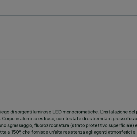
l’impiego di sorgenti luminose LED monocromatiche. L’installazione d
 Corpo in alluminio estruso, con testate di estremità in pressofusion
ono sgrassaggio, fluorozirconatura (strato protettivo superficiale) e 
, cotta a 150°, che fornisce un’alta resistenza agli agenti atmosferic