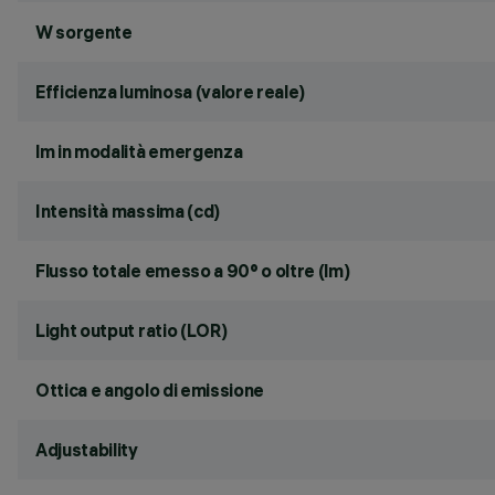
W sorgente
Efficienza luminosa (valore reale)
lm in modalità emergenza
Intensità massima (cd)
Flusso totale emesso a 90° o oltre (lm)
Light output ratio (LOR)
Ottica e angolo di emissione
Adjustability