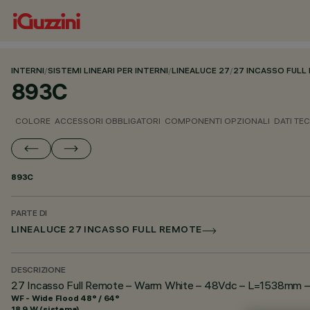
INTERNI
/
SISTEMI LINEARI PER INTERNI
/
LINEALUCE 27
/
27 INCASSO FULL
893C
COLORE
ACCESSORI OBBLIGATORI
COMPONENTI OPZIONALI
DATI TEC
893C
PARTE DI
LINEALUCE 27 INCASSO FULL REMOTE
DESCRIZIONE
27 Incasso Full Remote – Warm White – 48Vdc – L=1538mm – 
WF - Wide Flood 48° / 64°
18.9 W (sistema)