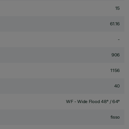
15
61.16
-
906
1156
40
WF - Wide Flood 48° / 64°
fisso