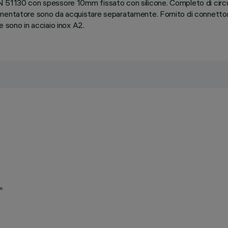
 51130 con spessore 10mm fissato con silicone. Completo di circui
mentatore sono da acquistare separatamente. Fornito di connettore
 sono in acciaio inox A2.
e.