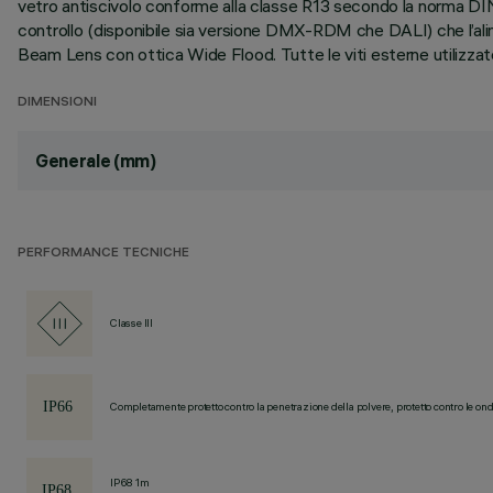
vetro antiscivolo conforme alla classe R13 secondo la norma DIN
controllo (disponibile sia versione DMX-RDM che DALI) che l’ali
Beam Lens con ottica Wide Flood. Tutte le viti esterne utilizzate
DIMENSIONI
Generale (mm)
PERFORMANCE TECNICHE
Classe III
Completamente protetto contro la penetrazione della polvere, protetto contro le ond
IP68 1m