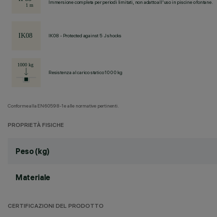
Immersione completa per periodi limitati, non adatto all'uso in piscine o fontane.
IK08 - Protected against 5 J shocks
Resistenza al carico statico 1000 kg
Conforme alla EN60598-1 e alle normative pertinenti.
PROPRIETÀ FISICHE
Peso (kg)
Materiale
CERTIFICAZIONI DEL PRODOTTO