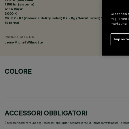
1156 lm (sistema)
61.16 lm/W
3000 K
Cliccando s
CRI
82
- Rf (Colour Fidelity Index) 87 - Rg (Gamut Index) 95
migliorare l
External
marketing.
PROGETTATO DA
Imposta
Jean-Michel Wilmotte
COLORE
ACCESSORI OBBLIGATORI
È necessario ordinare uno degli accessori obbligatori per installare e utilizzare correttamente il prodot